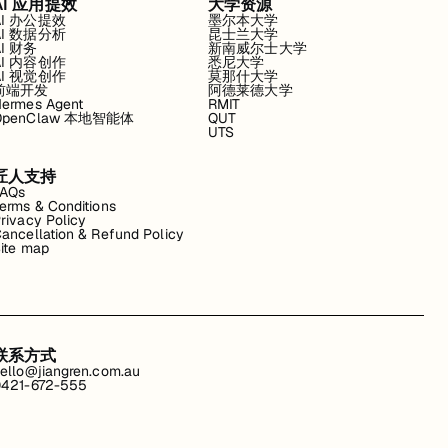
AI 应用提效
大学资源
AI 办公提效
墨尔本大学
AI 数据分析
昆士兰大学
AI 财务
新南威尔士大学
AI 内容创作
悉尼大学
AI 视觉创作
莫那什大学
前端开发
阿德莱德大学
ermes Agent
RMIT
OpenClaw 本地智能体
QUT
UTS
匠人支持
FAQs
erms & Conditions
rivacy Policy
ancellation & Refund Policy
ite map
联系方式
ello@jiangren.com.au
421-672-555