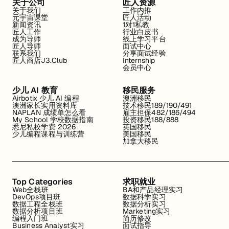
关于公司
匠人资源
关于我们
工作内推
元宇宙课堂
匠人活动
新闻资讯
1对1私教
匠人工作
行业白皮书
成为导师
线上学习平台
匠人导师
面试中心
联系我们
分享面试经验
匠人商店J3.Club
Internship
会员中心
少儿 AI 教育
移民服务
Airbotix 少儿 AI 编程
澳洲移民
澳洲家长实用资料库
技术移民189/190/491
NAPLAN 成绩单怎么看
雇主担保482/186/494
My School 学校数据指南
投资移民188/888
悉尼私校学费 2026
英国移民
少儿编程课程与训练营
美国移民
加拿大移民
Top Categories
求职就业
Web全栈班
BA和产品经理实习
DevOps项目班
数据科学实习
数据工程全栈班
数据分析实习
数据分析项目班
Marketing实习
编程入门班
简历修改
Business Analyst实习
面试指导