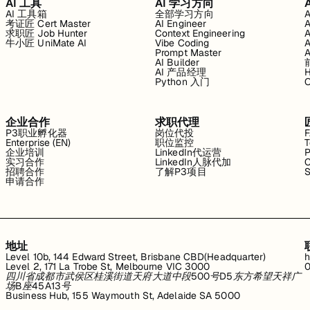
AI 工具
AI 学习方向
AI 工具箱
全部学习方向
考证匠 Cert Master
AI Engineer
求职匠 Job Hunter
Context Engineering
牛小匠 UniMate AI
Vibe Coding
Prompt Master
AI Builder
AI 产品经理
H
Python 入门
企业合作
求职代理
P3职业孵化器
岗位代投
Enterprise (EN)
职位监控
T
企业培训
LinkedIn代运营
P
实习合作
LinkedIn人脉代加
C
招聘合作
了解P3项目
S
申请合作
地址
Level 10b, 144 Edward Street, Brisbane CBD(Headquarter)
h
Level 2, 171 La Trobe St, Melbourne VIC 3000
0
四川省成都市武侯区桂溪街道天府大道中段500号D5东方希望天祥广
场B座45A13号
Business Hub, 155 Waymouth St, Adelaide SA 5000