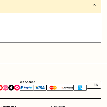
We Accept
EN