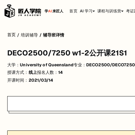
首页
AI 学习
课程与训练营
考证
学
AI
来匠人
DECO2500/7250 w1-2公开课21S1
首页
/
培训辅导
/
辅导班详情
活动形式: 线上
DECO2500/7250 w1-2公开课21S1
开始日期: 2021/3/14
大学：
University of Queensland
专业：
DECO2500/DECO7250 H
已有 14 名同学报名参加
授课方式：
线上
报名人数：
14
关联大学:
University of Queensland
开课时间：
2021/03/14
关联课程:
DECO2500/DECO7250 Human-Computer Interaction
匠人学院提供高质量的IT培训课程和Workshop，帮助学员掌握实用技