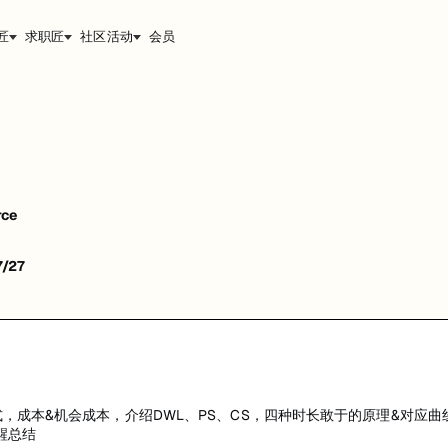
匠
求职匠
社区活动
会员
机会成本，介绍DWL、PS、CS，四种时长敢于的原理&对应曲线图等
rce
7/27
，成本&机会成本，介绍DWL、PS、CS，四种时长敢于的原理&对应
醒总结