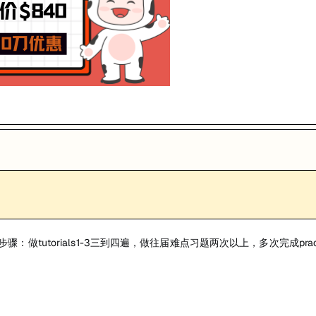
能，提升职业竞争力。
.建议复习步骤：做tutorials1-3三到四遍，做往届难点习题两次以上，多次完