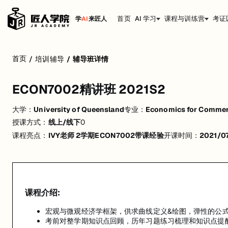
首页
AI 学习
课程与训练营
考证
学
AI
来匠人
ECON7002精讲班 2021S2
首页
/
培训辅导
/
辅导班详情
宏观与微观经济学框架，供求曲线定义&绘图，弹性的公式，成本&
考前对整学期知识点回顾，历年习题练习梳理和知识点提醒总结
ECON7002精讲班 2021S2
大学：
University of Queensland
专业：
Economics for Comme
授课方式：
线上/线下
0
课程亮点：
IVY老师 2学期ECON7002带课经验
开课时间：
2021/0
课程介绍:
宏观与微观经济学框架，供求曲线定义&绘图，弹性的公式
考前对整学期知识点回顾，历年习题练习梳理和知识点提