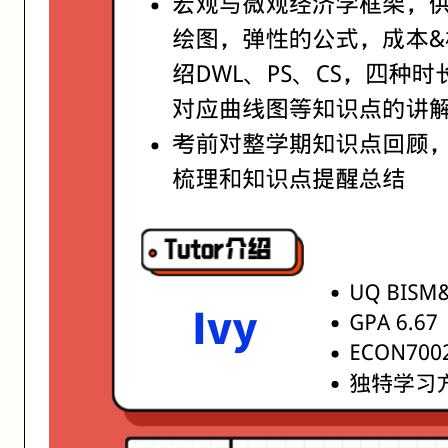
活动形式: 线上/线下
开始日期: 2021/7/27
亮点: IVY老师 2学期ECON7002带课经验
关联大学:
University of Queensland