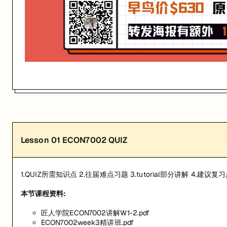
关联课程:
Economics for Commerce
匠人学院提供高质量的IT培训课程和Workshop，帮助学员掌握实用技
Lesson
01
ECON7002 QUIZ
1.QUIZ所需知识点 2.往届难点习题 3.tutorial部分讲解 4
本节课程资料:
匠人学院ECON7002讲解W1-2.pdf
ECON7002week3精讲班.pdf