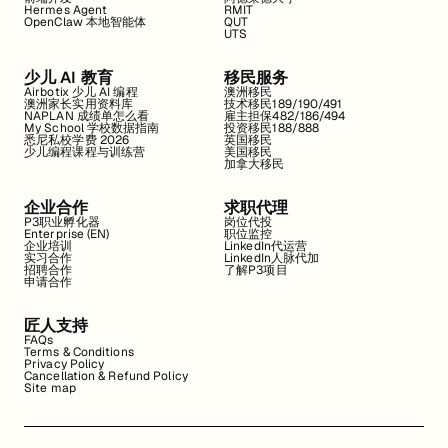
Hermes Agent
RMIT
OpenClaw 本地智能体
QUT
UTS
少儿 AI 教育
移民服务
Airbotix 少儿 AI 编程
澳洲移民
澳洲家长实用资料库
技术移民189/190/491
NAPLAN 成绩单怎么看
雇主担保482/186/494
My School 学校数据指南
投资移民188/888
悉尼私校学费 2026
英国移民
少儿编程课程与训练营
美国移民
加拿大移民
企业合作
求职代理
P3职业孵化器
岗位代投
Enterprise (EN)
职位监控
企业培训
LinkedIn代运营
实习合作
LinkedIn人脉代加
招聘合作
了解P3项目
申请合作
匠人支持
FAQs
Terms & Conditions
Privacy Policy
Cancellation & Refund Policy
Site map