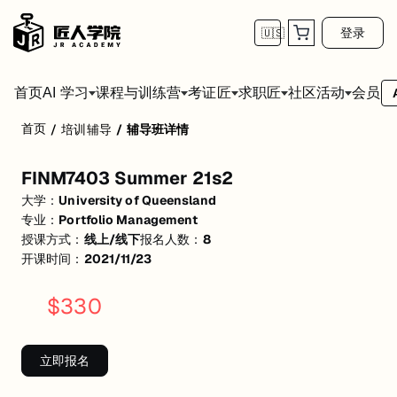
登录
🇺🇸
首页
会员
AI 学习
课程与训练营
考证匠
求职匠
社区活动
首页
/
培训辅导
/
辅导班详情
FINM7403 Summer 21s2
FINM7403 Summer 21s2
活动形式: 线上/线下
大学：
University of Queensland
开始日期: 2021/11/23
专业：
Portfolio Management
授课方式：
线上/线下
报名人数：
8
已有 8 名同学报名参加
开课时间：
2021/11/23
关联大学:
University of Queensland
$
330
关联课程:
Portfolio Management
匠人学院提供高质量的IT培训课程和Workshop，帮助学员掌握实用技
立即报名