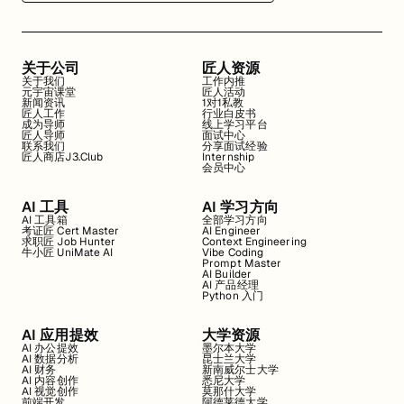
关于公司
匠人资源
关于我们
工作内推
元宇宙课堂
匠人活动
新闻资讯
1对1私教
匠人工作
行业白皮书
成为导师
线上学习平台
匠人导师
面试中心
联系我们
分享面试经验
匠人商店J3.Club
Internship
会员中心
AI 工具
AI 学习方向
AI 工具箱
全部学习方向
考证匠 Cert Master
AI Engineer
求职匠 Job Hunter
Context Engineering
牛小匠 UniMate AI
Vibe Coding
Prompt Master
AI Builder
AI 产品经理
Python 入门
AI 应用提效
大学资源
AI 办公提效
墨尔本大学
AI 数据分析
昆士兰大学
AI 财务
新南威尔士大学
AI 内容创作
悉尼大学
AI 视觉创作
莫那什大学
前端开发
阿德莱德大学