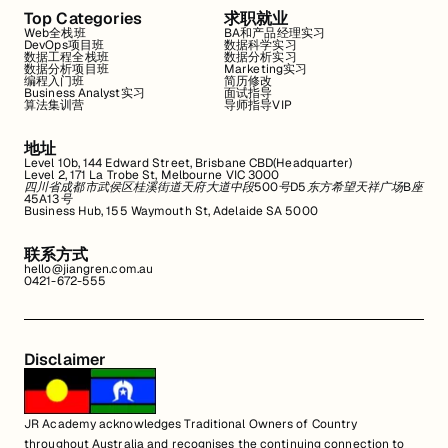
Top Categories
求职就业
Web全栈班
BA和产品经理实习
DevOps项目班
数据科学实习
数据工程全栈班
数据分析实习
数据分析项目班
Marketing实习
编程入门班
简历修改
Business Analyst实习
面试指导
算法集训营
导师指导VIP
地址
Level 10b, 144 Edward Street, Brisbane CBD(Headquarter)
Level 2, 171 La Trobe St, Melbourne VIC 3000
四川省成都市武侯区桂溪街道天府大道中段500号D5东方希望天祥广场B座
45A13号
Business Hub, 155 Waymouth St, Adelaide SA 5000
联系方式
hello@jiangren.com.au
0421-672-555
Disclaimer
JR Academy acknowledges Traditional Owners of Country
throughout Australia and recognises the continuing connection to