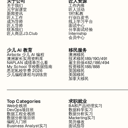
关于公司
匠人资源
关于我们
工作内推
元宇宙课堂
匠人活动
新闻资讯
1对1私教
匠人工作
行业白皮书
成为导师
线上学习平台
匠人导师
面试中心
联系我们
分享面试经验
匠人商店J3.Club
Internship
会员中心
少儿 AI 教育
移民服务
Airbotix 少儿 AI 编程
澳洲移民
澳洲家长实用资料库
技术移民189/190/491
NAPLAN 成绩单怎么看
雇主担保482/186/494
My School 学校数据指南
投资移民188/888
悉尼私校学费 2026
英国移民
少儿编程课程与训练营
美国移民
加拿大移民
Top Categories
求职就业
Web全栈班
BA和产品经理实习
DevOps项目班
数据科学实习
数据工程全栈班
数据分析实习
数据分析项目班
Marketing实习
编程入门班
简历修改
Business Analyst实习
面试指导