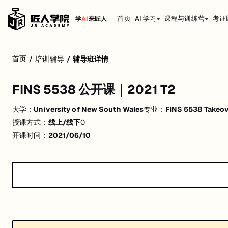
首页
AI 学习
课程与训练营
考证
学
AI
来匠人
FINS 5538 公开课｜2021 T2
首页
/
培训辅导
/
辅导班详情
活动形式: 线上/线下
FINS 5538 公开课｜2021 T2
开始日期: 2021/6/10
大学：
University of New South Wales
专业：
FINS 5538 Takeov
关联大学:
University of New South Wales
授课方式：
线上/线下
0
关联课程:
FINS 5538 Takeovers, Restructuring and Corporate Gover
开课时间：
2021/06/10
匠人学院提供高质量的IT培训课程和Workshop，帮助学员掌握实用技