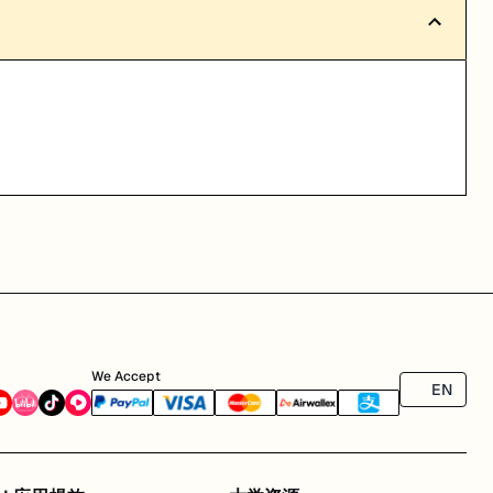
We Accept
EN