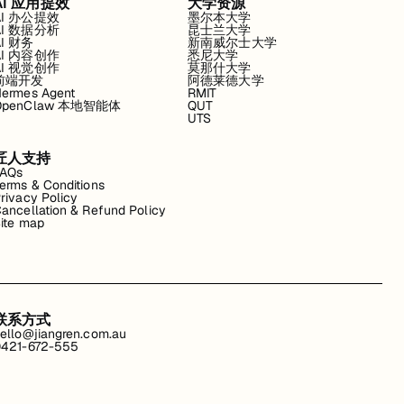
AI 应用提效
大学资源
AI 办公提效
墨尔本大学
AI 数据分析
昆士兰大学
AI 财务
新南威尔士大学
AI 内容创作
悉尼大学
AI 视觉创作
莫那什大学
前端开发
阿德莱德大学
ermes Agent
RMIT
OpenClaw 本地智能体
QUT
UTS
匠人支持
FAQs
erms & Conditions
rivacy Policy
ancellation & Refund Policy
ite map
联系方式
ello@jiangren.com.au
421-672-555