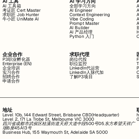
AI 工具
AI 学习方向
AI 工具箱
全部学习方向
考证匠 Cert Master
AI Engineer
求职匠 Job Hunter
Context Engineering
牛小匠 UniMate AI
Vibe Coding
Prompt Master
AI Builder
AI 产品经理
H
Python 入门
企业合作
求职代理
P3职业孵化器
岗位代投
Enterprise (EN)
职位监控
T
企业培训
LinkedIn代运营
P
实习合作
LinkedIn人脉代加
C
招聘合作
了解P3项目
S
申请合作
地址
Level 10b, 144 Edward Street, Brisbane CBD(Headquarter)
h
Level 2, 171 La Trobe St, Melbourne VIC 3000
0
四川省成都市武侯区桂溪街道天府大道中段500号D5东方希望天祥广
场B座45A13号
Business Hub, 155 Waymouth St, Adelaide SA 5000