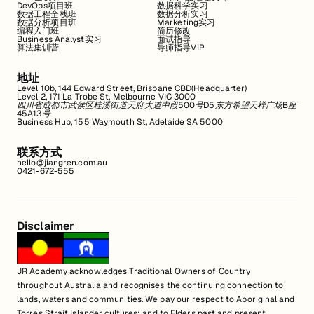
DevOps项目班
数据科学实习
数据工程全栈班
数据分析实习
数据分析项目班
Marketing实习
编程入门班
简历修改
Business Analyst实习
面试指导
算法集训营
导师指导VIP
地址
Level 10b, 144 Edward Street, Brisbane CBD(Headquarter)
Level 2, 171 La Trobe St, Melbourne VIC 3000
四川省成都市武侯区桂溪街道天府大道中段500号D5东方希望天祥广场B座
45A13号
Business Hub, 155 Waymouth St, Adelaide SA 5000
联系方式
hello@jiangren.com.au
0421-672-555
Disclaimer
JR Academy acknowledges Traditional Owners of Country
throughout Australia and recognises the continuing connection to
lands, waters and communities. We pay our respect to Aboriginal and
Torres Strait Islander cultures; and to Elders past and present.