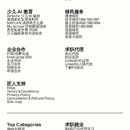
少儿 AI 教育
移民服务
Airbotix 少儿 AI 编程
澳洲移民
澳洲家长实用资料库
技术移民189/190/491
NAPLAN 成绩单怎么看
雇主担保482/186/494
My School 学校数据指南
投资移民188/888
悉尼私校学费 2026
英国移民
少儿编程课程与训练营
美国移民
加拿大移民
企业合作
求职代理
P3职业孵化器
岗位代投
Enterprise (EN)
职位监控
企业培训
LinkedIn代运营
实习合作
LinkedIn人脉代加
招聘合作
了解P3项目
申请合作
匠人支持
FAQs
Terms & Conditions
Privacy Policy
Cancellation & Refund Policy
Site map
Top Categories
求职就业
Web全栈班
BA和产品经理实习