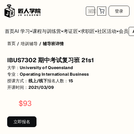
登录
🇺🇸
首页
会员
AI 学习
课程与训练营
考证匠
求职匠
社区活动
首页
/
培训辅导
/
辅导班详情
IBUS7302 期中考试复习班 21s1
IBUS7302 期中考试复习班 21s1
活动形式: 线上/线下
大学：
University of Queensland
开始日期: 2021/3/9
专业：
Operating International Business
授课方式：
线上/线下
报名人数：
15
已有 15 名同学报名参加
开课时间：
2021/03/09
价格: $93 (原价 $99)
$
93
关联大学:
University of Queensland
关联课程:
Operating International Business
立即报名
匠人学院提供高质量的IT培训课程和Workshop，帮助学员掌握实用技