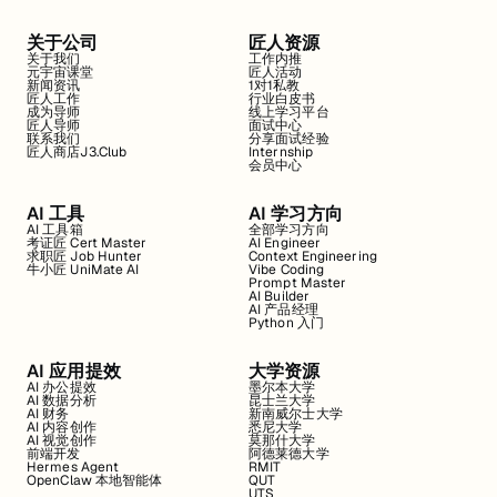
关于公司
匠人资源
关于我们
工作内推
元宇宙课堂
匠人活动
新闻资讯
1对1私教
匠人工作
行业白皮书
成为导师
线上学习平台
匠人导师
面试中心
联系我们
分享面试经验
匠人商店J3.Club
Internship
会员中心
AI 工具
AI 学习方向
AI 工具箱
全部学习方向
考证匠 Cert Master
AI Engineer
求职匠 Job Hunter
Context Engineering
牛小匠 UniMate AI
Vibe Coding
Prompt Master
AI Builder
AI 产品经理
Python 入门
AI 应用提效
大学资源
AI 办公提效
墨尔本大学
AI 数据分析
昆士兰大学
AI 财务
新南威尔士大学
AI 内容创作
悉尼大学
AI 视觉创作
莫那什大学
前端开发
阿德莱德大学
Hermes Agent
RMIT
OpenClaw 本地智能体
QUT
UTS