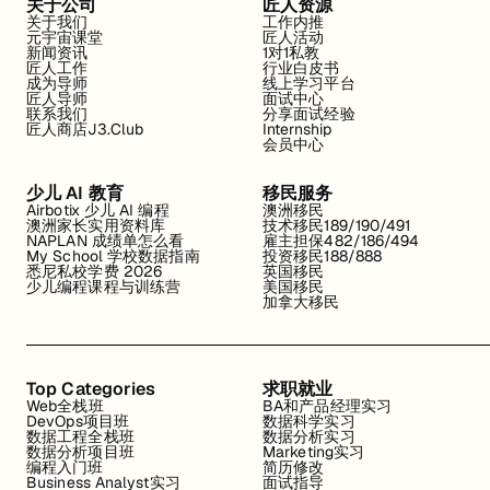
关于公司
匠人资源
关于我们
工作内推
元宇宙课堂
匠人活动
新闻资讯
1对1私教
匠人工作
行业白皮书
成为导师
线上学习平台
匠人导师
面试中心
联系我们
分享面试经验
匠人商店J3.Club
Internship
会员中心
少儿 AI 教育
移民服务
Airbotix 少儿 AI 编程
澳洲移民
澳洲家长实用资料库
技术移民189/190/491
NAPLAN 成绩单怎么看
雇主担保482/186/494
My School 学校数据指南
投资移民188/888
悉尼私校学费 2026
英国移民
少儿编程课程与训练营
美国移民
加拿大移民
Top Categories
求职就业
Web全栈班
BA和产品经理实习
DevOps项目班
数据科学实习
数据工程全栈班
数据分析实习
数据分析项目班
Marketing实习
编程入门班
简历修改
Business Analyst实习
面试指导