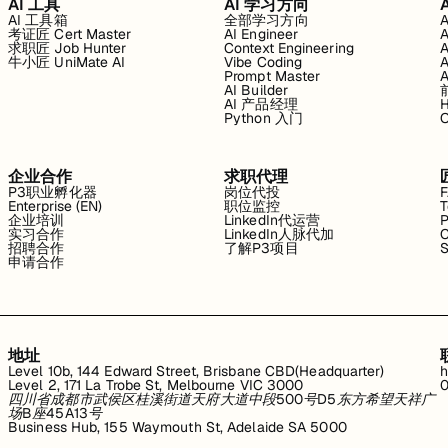
AI 工具
AI 学习方向
AI 工具箱
全部学习方向
考证匠 Cert Master
AI Engineer
求职匠 Job Hunter
Context Engineering
牛小匠 UniMate AI
Vibe Coding
Prompt Master
AI Builder
AI 产品经理
H
Python 入门
企业合作
求职代理
P3职业孵化器
岗位代投
Enterprise (EN)
职位监控
T
企业培训
LinkedIn代运营
P
实习合作
LinkedIn人脉代加
C
招聘合作
了解P3项目
S
申请合作
地址
Level 10b, 144 Edward Street, Brisbane CBD(Headquarter)
h
Level 2, 171 La Trobe St, Melbourne VIC 3000
0
四川省成都市武侯区桂溪街道天府大道中段500号D5东方希望天祥广
场B座45A13号
Business Hub, 155 Waymouth St, Adelaide SA 5000