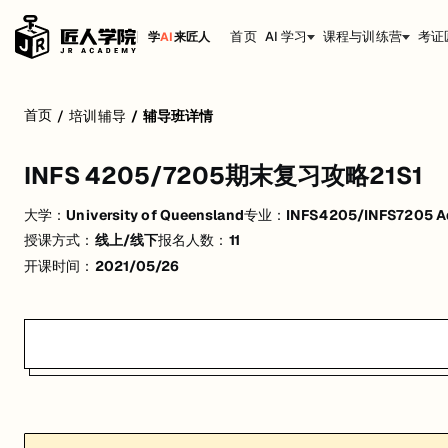
首页
AI 学习
课程与训练营
考证
学
AI
来匠人
INFS 4205/7205期末复习攻略21S1
首页
/
培训辅导
/
辅导班详情
活动形式: 线上/线下
INFS 4205/7205期末复习攻略21S1
开始日期: 2021/5/26
大学：
University of Queensland
专业：
INFS4205/INFS7205 Ad
已有 11 名同学报名参加
授课方式：
线上/线下
报名人数：
11
关联大学:
University of Queensland
开课时间：
2021/05/26
关联课程:
INFS4205/INFS7205 Advanced Techniques for High Dimen
匠人学院提供高质量的IT培训课程和Workshop，帮助学员掌握实用技