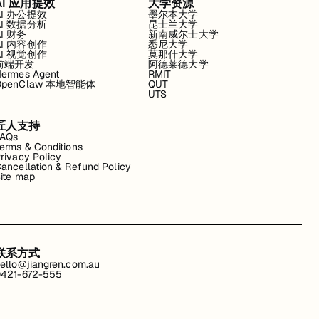
AI 应用提效
大学资源
AI 办公提效
墨尔本大学
AI 数据分析
昆士兰大学
AI 财务
新南威尔士大学
AI 内容创作
悉尼大学
AI 视觉创作
莫那什大学
前端开发
阿德莱德大学
ermes Agent
RMIT
OpenClaw 本地智能体
QUT
UTS
匠人支持
FAQs
erms & Conditions
rivacy Policy
ancellation & Refund Policy
ite map
联系方式
ello@jiangren.com.au
421-672-555