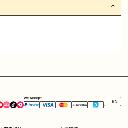
We Accept
EN