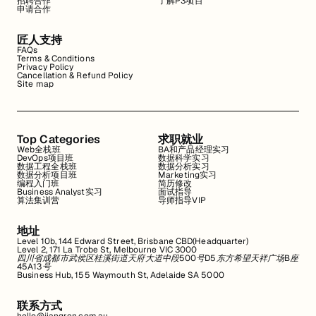
招聘合作
了解P3项目
申请合作
匠人支持
FAQs
Terms & Conditions
Privacy Policy
Cancellation & Refund Policy
Site map
Top Categories
求职就业
Web全栈班
BA和产品经理实习
DevOps项目班
数据科学实习
数据工程全栈班
数据分析实习
数据分析项目班
Marketing实习
编程入门班
简历修改
Business Analyst实习
面试指导
算法集训营
导师指导VIP
地址
Level 10b, 144 Edward Street, Brisbane CBD(Headquarter)
Level 2, 171 La Trobe St, Melbourne VIC 3000
四川省成都市武侯区桂溪街道天府大道中段500号D5东方希望天祥广场B座
45A13号
Business Hub, 155 Waymouth St, Adelaide SA 5000
联系方式