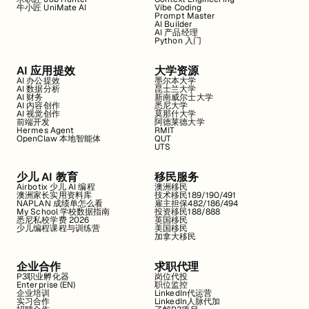
牛小匠 UniMate AI
Vibe Coding
Prompt Master
AI Builder
AI 产品经理
Python 入门
AI 应用提效
大学资源
AI 办公提效
墨尔本大学
AI 数据分析
昆士兰大学
AI 财务
新南威尔士大学
AI 内容创作
悉尼大学
AI 视觉创作
莫那什大学
前端开发
阿德莱德大学
Hermes Agent
RMIT
OpenClaw 本地智能体
QUT
UTS
少儿 AI 教育
移民服务
Airbotix 少儿 AI 编程
澳洲移民
澳洲家长实用资料库
技术移民189/190/491
NAPLAN 成绩单怎么看
雇主担保482/186/494
My School 学校数据指南
投资移民188/888
悉尼私校学费 2026
英国移民
少儿编程课程与训练营
美国移民
加拿大移民
企业合作
求职代理
P3职业孵化器
岗位代投
Enterprise (EN)
职位监控
企业培训
LinkedIn代运营
实习合作
LinkedIn人脉代加