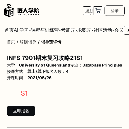
登录
🇺🇸
首页
会员
AI 学习
课程与训练营
考证匠
求职匠
社区活动
首页
/
培训辅导
/
辅导班详情
INFS 7901期末复习攻略21S1
INFS 7901期末复习攻略21S1
活动形式: 线上/线下
大学：
University of Queensland
专业：
Database Principles
开始日期: 2021/5/26
授课方式：
线上/线下
报名人数：
4
开课时间：
2021/05/26
已有 4 名同学报名参加
$
1
关联大学:
University of Queensland
关联课程:
Database Principles
立即报名
匠人学院提供高质量的IT培训课程和Workshop，帮助学员掌握实用技