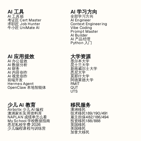
AI 工具
AI 学习方向
AI 工具箱
全部学习方向
考证匠 Cert Master
AI Engineer
求职匠 Job Hunter
Context Engineering
牛小匠 UniMate AI
Vibe Coding
Prompt Master
AI Builder
AI 产品经理
Python 入门
AI 应用提效
大学资源
AI 办公提效
墨尔本大学
AI 数据分析
昆士兰大学
AI 财务
新南威尔士大学
AI 内容创作
悉尼大学
AI 视觉创作
莫那什大学
前端开发
阿德莱德大学
Hermes Agent
RMIT
OpenClaw 本地智能体
QUT
UTS
少儿 AI 教育
移民服务
Airbotix 少儿 AI 编程
澳洲移民
澳洲家长实用资料库
技术移民189/190/491
NAPLAN 成绩单怎么看
雇主担保482/186/494
My School 学校数据指南
投资移民188/888
悉尼私校学费 2026
英国移民
少儿编程课程与训练营
美国移民
加拿大移民