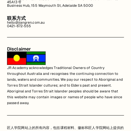
45A13号
Business Hub, 155 Waymouth St, Adelaide SA 5000
联系方式
hello@jiangren.com.au
0421-672-555
Disclaimer
JR Academy acknowledges Traditional Owners of Country
throughout Australia and recognises the continuing connection to
lands, waters and communities. We pay our respect to Aboriginal and
Torres Strait Islander cultures; and to Elders past and present.
Aboriginal and Torres Strait Islander peoples should be aware that
this website may contain images or names of people who have since
passed away.
匠人学院网站上的所有内容，包括课程材料、徽标和匠人学院网站上提供的