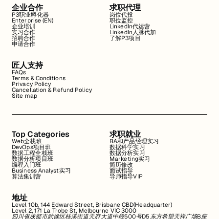
企业合作
求职代理
P3职业孵化器
岗位代投
Enterprise (EN)
职位监控
企业培训
LinkedIn代运营
实习合作
LinkedIn人脉代加
招聘合作
了解P3项目
申请合作
匠人支持
FAQs
Terms & Conditions
Privacy Policy
Cancellation & Refund Policy
Site map
Top Categories
求职就业
Web全栈班
BA和产品经理实习
DevOps项目班
数据科学实习
数据工程全栈班
数据分析实习
数据分析项目班
Marketing实习
编程入门班
简历修改
Business Analyst实习
面试指导
算法集训营
导师指导VIP
地址
Level 10b, 144 Edward Street, Brisbane CBD(Headquarter)
Level 2, 171 La Trobe St, Melbourne VIC 3000
四川省成都市武侯区桂溪街道天府大道中段500号D5东方希望天祥广场B座