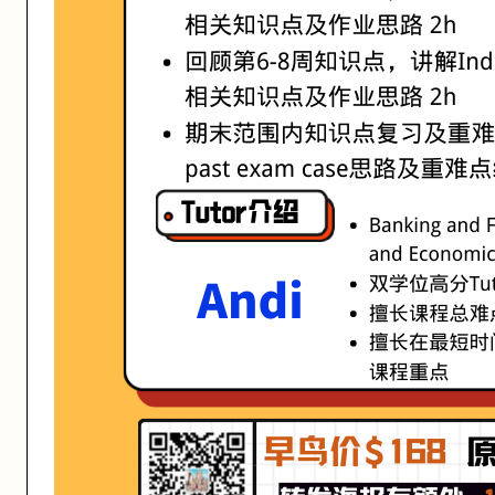
活动形式: 线上/线下
开始日期: 2021/8/4
已有 4 名同学报名参加
亮点: ·Banking and Finance & Business and Economic
关联大学:
University of Melbourne
关联课程:
ISYS90026 Fundamentals of Information systems
匠人学院提供高质量的IT培训课程和Workshop，帮助学员掌握实用技