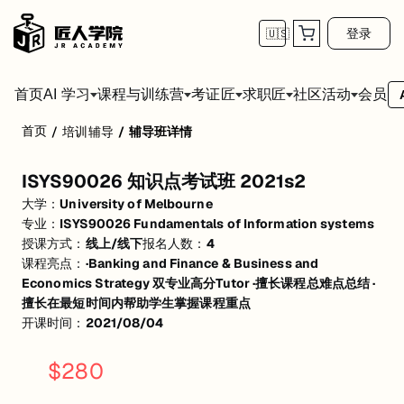
登录
🇺🇸
首页
会员
AI 学习
课程与训练营
考证匠
求职匠
社区活动
首页
/
培训辅导
/
辅导班详情
ISYS90026 知识点考试班 2021s2
ISYS90026 知识点考试班 2021s2
·回顾前3周重点知识，讲解hurdle case作业相关知识点及思路 2h
大学：
University of Melbourne
·回顾第4-5周知识点，讲解Individual case 1 相关知识点及作业思路 2h
专业：
ISYS90026 Fundamentals of Information systems
授课方式：
线上/线下
报名人数：
4
·回顾第6-8周知识点，讲解Individual case 2 相关知识点及作业思路 2h
课程亮点：
·Banking and Finance & Business and
Economics Strategy 双专业高分Tutor ·擅长课程总难点总结 ·
·期末范围内知识点复习及重难点讲解，讲解past exam case思路及重难
擅长在最短时间内帮助学生掌握课程重点
开课时间：
2021/08/04
$
280