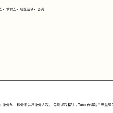
匠
求职匠
社区活动
会员
积分学以及微分方程。 每周课程精讲，Tutor自编题目当堂练习与讲
能，提升职业竞争力。
微分学；积分学以及微分方程。 每周课程精讲，Tutor自编题目当堂练