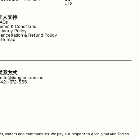
UTS
匠人支持
FAQs
erms & Conditions
rivacy Policy
ancellation & Refund Policy
ite map
联系方式
ello@jiangren.com.au
421-672-555
s, waters and communities. We pay our respect to Aboriginal and Torres