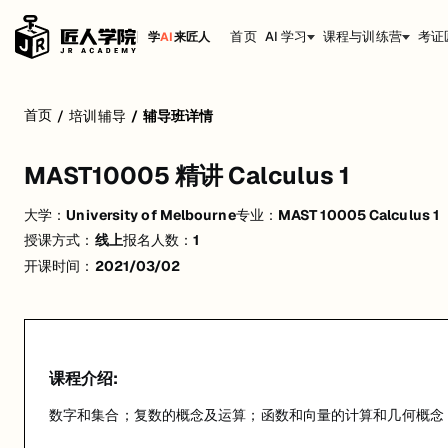
首页
AI 学习
课程与训练营
考证
学
AI
来匠人
MAST10005 精讲 Calculus 1
首页
/
培训辅导
/
辅导班详情
数字和集合；复数的概念及运算；函数和向量的计算和几何概念；微分学；
MAST10005 精讲 Calculus 1
活动形式: 线上
大学：
University of Melbourne
专业：
MAST 10005 Calculus 1
开始日期: 2021/3/2
授课方式：
线上
报名人数：
1
已有 1 名同学报名参加
开课时间：
2021/03/02
价格: $870 (原价 $1050)
关联大学:
University of Melbourne
关联课程:
MAST 10005 Calculus 1
课程介绍:
匠人学院提供高质量的IT培训课程和Workshop，帮助学员掌握实用技
数字和集合；复数的概念及运算；函数和向量的计算和几何概念；