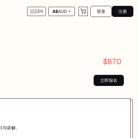
登录
注册
A$
AUD
🇺🇸
EN
解。
$
870
立即报名
习与讲解。