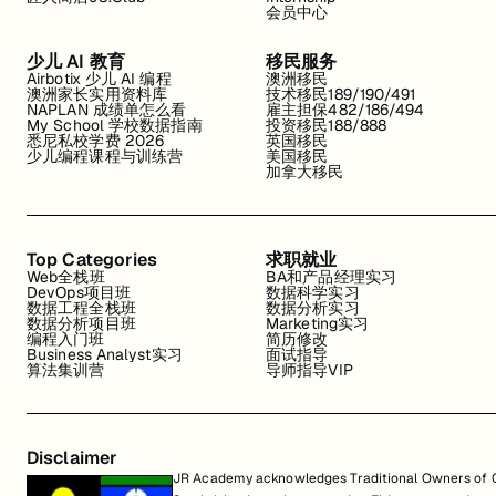
会员中心
少儿 AI 教育
移民服务
Airbotix 少儿 AI 编程
澳洲移民
澳洲家长实用资料库
技术移民189/190/491
NAPLAN 成绩单怎么看
雇主担保482/186/494
My School 学校数据指南
投资移民188/888
悉尼私校学费 2026
英国移民
少儿编程课程与训练营
美国移民
加拿大移民
Top Categories
求职就业
Web全栈班
BA和产品经理实习
DevOps项目班
数据科学实习
数据工程全栈班
数据分析实习
数据分析项目班
Marketing实习
编程入门班
简历修改
Business Analyst实习
面试指导
算法集训营
导师指导VIP
Disclaimer
JR Academy acknowledges Traditional Owners of Co