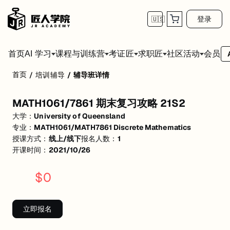
登录
🇺🇸
首页
会员
AI 学习
课程与训练营
考证匠
求职匠
社区活动
首页
/
培训辅导
/
辅导班详情
MATH1061/7861 期末复习攻略 21S2
MATH1061/7861 期末复习攻略 21S2
活动形式: 线上/线下
大学：
University of Queensland
开始日期: 2021/10/26
专业：
MATH1061/MATH7861 Discrete Mathematics
授课方式：
线上/线下
报名人数：
1
已有 1 名同学报名参加
开课时间：
2021/10/26
关联大学:
University of Queensland
$
0
关联课程:
MATH1061/MATH7861 Discrete Mathematics
匠人学院提供高质量的IT培训课程和Workshop，帮助学员掌握实用技
立即报名