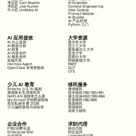
考证匠 Cert Master
AI Engineer
求职匠 Job Hunter
Context Engineering
牛小匠 UniMate AI
Vibe Coding
Prompt Master
AI Builder
AI 产品经理
Python 入门
AI 应用提效
大学资源
AI 办公提效
墨尔本大学
AI 数据分析
昆士兰大学
AI 财务
新南威尔士大学
AI 内容创作
悉尼大学
AI 视觉创作
莫那什大学
前端开发
阿德莱德大学
Hermes Agent
RMIT
OpenClaw 本地智能体
QUT
UTS
少儿 AI 教育
移民服务
Airbotix 少儿 AI 编程
澳洲移民
澳洲家长实用资料库
技术移民189/190/491
NAPLAN 成绩单怎么看
雇主担保482/186/494
My School 学校数据指南
投资移民188/888
悉尼私校学费 2026
英国移民
少儿编程课程与训练营
美国移民
加拿大移民
企业合作
求职代理
P3职业孵化器
岗位代投
Enterprise (EN)
职位监控
企业培训
LinkedIn代运营