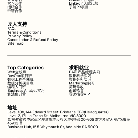
实习合作
LinkedIn人脉代加
招聘合作
了解P3项目
申请合作
匠人支持
FAQs
Terms & Conditions
Privacy Policy
Cancellation & Refund Policy
Site map
Top Categories
求职就业
Web全栈班
BA和产品经理实习
DevOps项目班
数据科学实习
数据工程全栈班
数据分析实习
数据分析项目班
Marketing实习
编程入门班
简历修改
Business Analyst实习
面试指导
算法集训营
导师指导VIP
地址
Level 10b, 144 Edward Street, Brisbane CBD(Headquarter)
Level 2, 171 La Trobe St, Melbourne VIC 3000
四川省成都市武侯区桂溪街道天府大道中段500号D5东方希望天祥广场B座
45A13号
Business Hub, 155 Waymouth St, Adelaide SA 5000