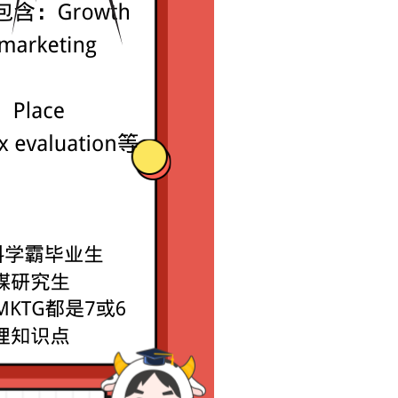
G都是7或6 擅长梳理知识点