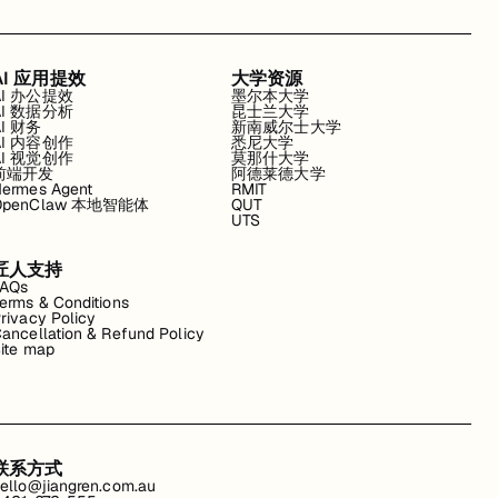
AI 应用提效
大学资源
AI 办公提效
墨尔本大学
AI 数据分析
昆士兰大学
AI 财务
新南威尔士大学
AI 内容创作
悉尼大学
AI 视觉创作
莫那什大学
前端开发
阿德莱德大学
ermes Agent
RMIT
OpenClaw 本地智能体
QUT
UTS
匠人支持
FAQs
erms & Conditions
rivacy Policy
ancellation & Refund Policy
ite map
联系方式
ello@jiangren.com.au