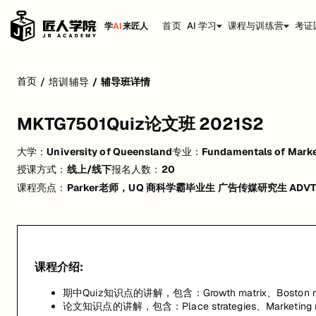
首页
AI 学习
课程与训练营
考证
学
AI
来匠人
MKTG7501Quiz论文班 2021S2
首页
/
培训辅导
/
辅导班详情
期中Quiz知识点的讲解，包含：Growth matrix、Boston matrix、ma
论文知识点的讲解，包含：Place strategies、Marketing mix evalu
MKTG7501Quiz论文班 2021S2
大学：
University of Queensland
专业：
Fundamentals of Mark
授课方式：
线上/线下
报名人数：
20
课程亮点：
Parker老师，UQ 商科学霸毕业生 广告传媒研究生 ADV
课程介绍:
期中Quiz知识点的讲解，包含：Growth matrix、Boston mat
论文知识点的讲解，包含：Place strategies、Marketing mix