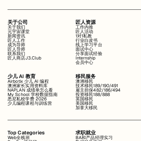
关于公司
匠人资源
关于我们
工作内推
元宇宙课堂
匠人活动
新闻资讯
1对1私教
匠人工作
行业白皮书
成为导师
线上学习平台
匠人导师
面试中心
联系我们
分享面试经验
匠人商店J3.Club
Internship
会员中心
少儿 AI 教育
移民服务
Airbotix 少儿 AI 编程
澳洲移民
澳洲家长实用资料库
技术移民189/190/491
NAPLAN 成绩单怎么看
雇主担保482/186/494
My School 学校数据指南
投资移民188/888
悉尼私校学费 2026
英国移民
少儿编程课程与训练营
美国移民
加拿大移民
Top Categories
求职就业
Web全栈班
BA和产品经理实习