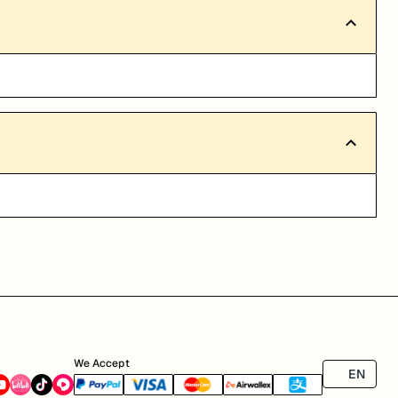
We Accept
EN