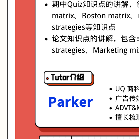
活动形式: 线上/线下
开始日期: 2021/7/27
已有 20 名同学报名参加
亮点: Parker老师，UQ 商科学霸毕业生 广告传媒研究生 ADVT&MKT