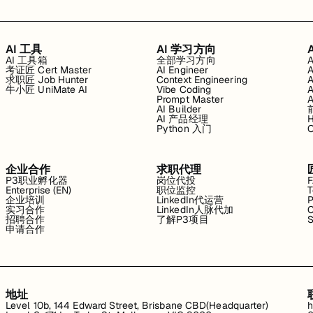
AI 工具
AI 学习方向
AI 工具箱
全部学习方向
考证匠 Cert Master
AI Engineer
求职匠 Job Hunter
Context Engineering
牛小匠 UniMate AI
Vibe Coding
Prompt Master
AI Builder
AI 产品经理
H
Python 入门
企业合作
求职代理
P3职业孵化器
岗位代投
Enterprise (EN)
职位监控
T
企业培训
LinkedIn代运营
P
实习合作
LinkedIn人脉代加
C
招聘合作
了解P3项目
S
申请合作
地址
Level 10b, 144 Edward Street, Brisbane CBD(Headquarter)
h