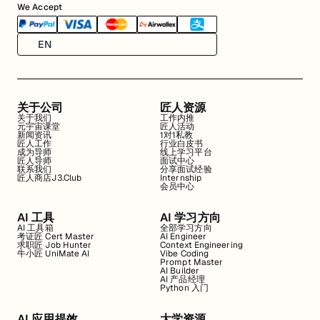
We Accept
EN
关于公司
匠人资源
关于我们
工作内推
元宇宙课堂
匠人活动
新闻资讯
1对1私教
匠人工作
行业白皮书
成为导师
线上学习平台
匠人导师
面试中心
联系我们
分享面试经验
匠人商店J3.Club
Internship
会员中心
AI 工具
AI 学习方向
AI 工具箱
全部学习方向
考证匠 Cert Master
AI Engineer
求职匠 Job Hunter
Context Engineering
牛小匠 UniMate AI
Vibe Coding
Prompt Master
AI Builder
AI 产品经理
Python 入门
AI 应用提效
大学资源