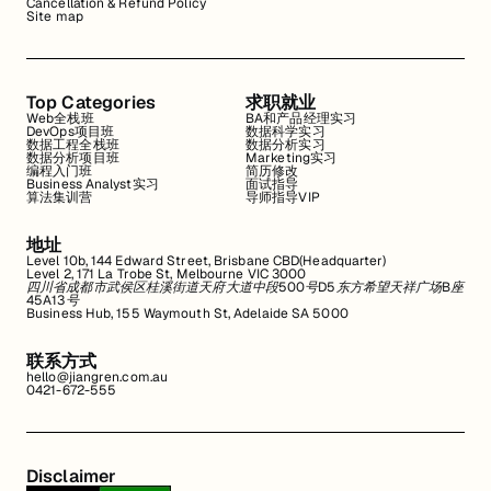
Cancellation & Refund Policy
Site map
Top Categories
求职就业
Web全栈班
BA和产品经理实习
DevOps项目班
数据科学实习
数据工程全栈班
数据分析实习
数据分析项目班
Marketing实习
编程入门班
简历修改
Business Analyst实习
面试指导
算法集训营
导师指导VIP
地址
Level 10b, 144 Edward Street, Brisbane CBD(Headquarter)
Level 2, 171 La Trobe St, Melbourne VIC 3000
四川省成都市武侯区桂溪街道天府大道中段500号D5东方希望天祥广场B座
45A13号
Business Hub, 155 Waymouth St, Adelaide SA 5000
联系方式
hello@jiangren.com.au
0421-672-555
Disclaimer