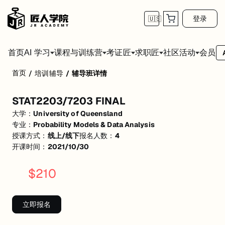
登录
🇺🇸
首页
会员
AI 学习
课程与训练营
考证匠
求职匠
社区活动
首页
/
培训辅导
/
辅导班详情
STAT2203/7203 FINAL
STAT2203/7203 FINAL
活动形式: 线上/线下
大学：
University of Queensland
开始日期: 2021/10/30
专业：
Probability Models & Data Analysis
授课方式：
线上/线下
报名人数：
4
已有 4 名同学报名参加
开课时间：
2021/10/30
关联大学:
University of Queensland
$
210
关联课程:
Probability Models & Data Analysis
匠人学院提供高质量的IT培训课程和Workshop，帮助学员掌握实用技
立即报名