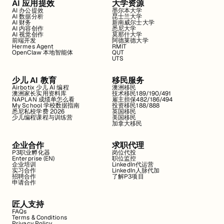
AI 应用提效
大学资源
AI 办公提效
墨尔本大学
AI 数据分析
昆士兰大学
AI 财务
新南威尔士大学
AI 内容创作
悉尼大学
AI 视觉创作
莫那什大学
前端开发
阿德莱德大学
Hermes Agent
RMIT
OpenClaw 本地智能体
QUT
UTS
少儿 AI 教育
移民服务
Airbotix 少儿 AI 编程
澳洲移民
澳洲家长实用资料库
技术移民189/190/491
NAPLAN 成绩单怎么看
雇主担保482/186/494
My School 学校数据指南
投资移民188/888
悉尼私校学费 2026
英国移民
少儿编程课程与训练营
美国移民
加拿大移民
企业合作
求职代理
P3职业孵化器
岗位代投
Enterprise (EN)
职位监控
企业培训
LinkedIn代运营
实习合作
LinkedIn人脉代加
招聘合作
了解P3项目
申请合作
匠人支持
FAQs
Terms & Conditions
Privacy Policy