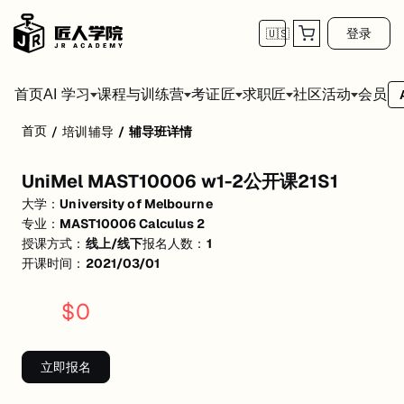
登录
🇺🇸
首页
会员
AI 学习
课程与训练营
考证匠
求职匠
社区活动
首页
/
培训辅导
/
辅导班详情
UniMel MAST10006 w1-2公开课21S1
UniMel MAST10006 w1-2公开课21S1
UniMel MAST10006 w1-2公开课21S1
大学：
University of Melbourne
活动形式: 线上/线下
专业：
MAST10006 Calculus 2
授课方式：
线上/线下
报名人数：
1
开始日期: 2021/3/1
开课时间：
2021/03/01
已有 1 名同学报名参加
$
0
关联大学:
University of Melbourne
关联课程:
MAST10006 Calculus 2
立即报名
匠人学院提供高质量的IT培训课程和Workshop，帮助学员掌握实用技