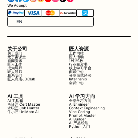
We Accept
EN
关于公司
匠人资源
关于我们
工作内推
元宇宙课堂
匠人活动
新闻资讯
1对1私教
匠人工作
行业白皮书
成为导师
线上学习平台
匠人导师
面试中心
联系我们
分享面试经验
匠人商店J3.Club
Internship
会员中心
AI 工具
AI 学习方向
AI 工具箱
全部学习方向
考证匠 Cert Master
AI Engineer
求职匠 Job Hunter
Context Engineering
牛小匠 UniMate AI
Vibe Coding
Prompt Master
AI Builder
AI 产品经理
Python 入门