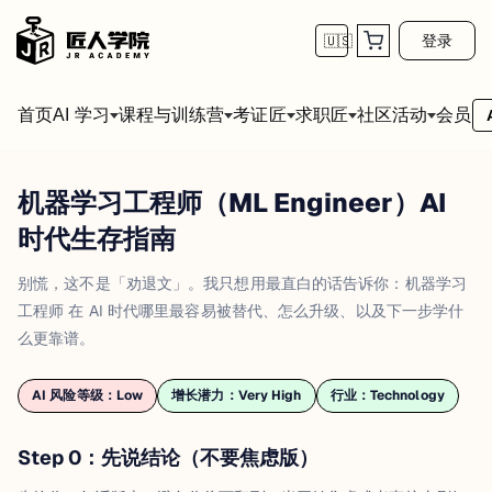
登录
🇺🇸
首页
会员
AI 学习
课程与训练营
考证匠
求职匠
社区活动
机器学习工程师（ML Engineer）AI
时代生存指南
别慌，这不是「劝退文」。我只想用最直白的话告诉你：
机器学习
工程师
在 AI 时代哪里最容易被替代、怎么升级、以及下一步学什
么更靠谱。
AI 风险等级：
Low
增长潜力：
Very High
行业：
Technology
Step 0：先说结论（不要焦虑版）