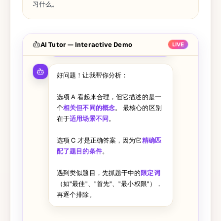
习什么。
这道题我选了 A，但答案说是 C，能
AI Tutor — Interactive Demo
帮我分析一下为什么 A 不对吗？
LIVE
好问题！让我帮你分析：
选项 A 看起来合理，但它描述的是一
个
相关但不同的概念
。 最核心的区别
在于
适用场景不同
。
选项 C 才是正确答案，因为它
精确匹
配了题目的条件
。
遇到类似题目，先抓题干中的
限定词
（如"最佳"、"首先"、"最小权限"），
再逐个排除。