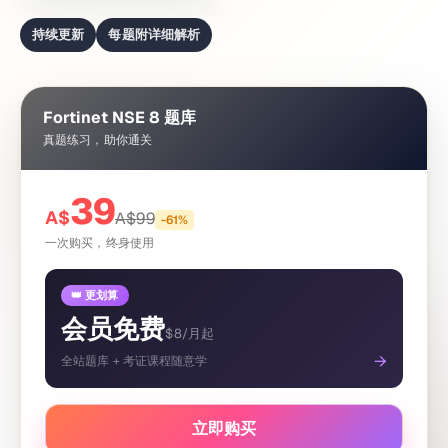
持续更新
每题附详细解析
Fortinet NSE 8 题库
真题练习，助你通关
39
A$
A$
99
-
61
%
一次购买，终身使用
👑 更划算
会员免费
$8/月起
→
全站题库 + 考证课程随意学
立即购买