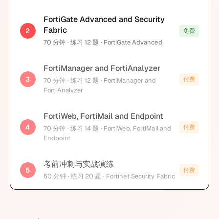
FortiGate Advanced and Security
Fabric
2
免费
70
分钟
· 练习 12 题
· FortiGate Advanced
FortiManager and FortiAnalyzer
3
付费
70
分钟
· 练习 12 题
· FortiManager and
FortiAnalyzer
FortiWeb, FortiMail and Endpoint
4
付费
70
分钟
· 练习 14 题
· FortiWeb, FortiMail and
Endpoint
考前冲刺与实战演练
5
付费
60
分钟
· 练习 20 题
· Fortinet Security Fabric