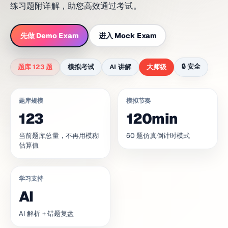
练习题附详解，助您高效通过考试。
先做 Demo Exam
进入 Mock Exam
🔒
安全
题库 123 题
模拟考试
AI 讲解
大师级
题库规模
模拟节奏
123
120min
当前题库总量，不再用模糊
60 题仿真倒计时模式
估算值
学习支持
AI
AI 解析 + 错题复盘