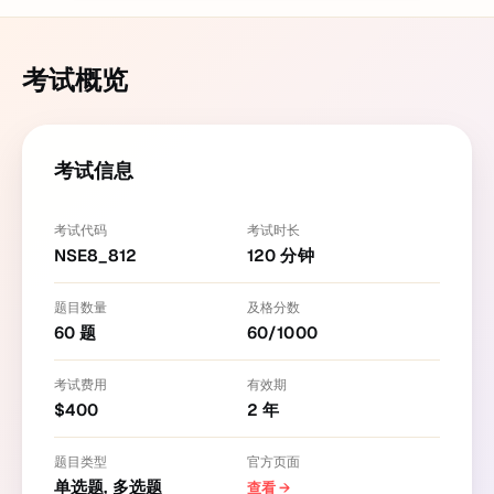
考试概览
考试信息
考试代码
考试时长
NSE8_812
120
分钟
题目数量
及格分数
60
题
60
/
1000
考试费用
有效期
$
400
2
年
题目类型
官方页面
单选题, 多选题
查看
→