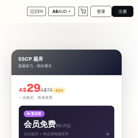
登录
注册
A$
AUD
🇺🇸
EN
SSCP 题库
真题练习，助你通关
29
A$
A$
79
-
63
%
一次购买，终身使用
👑 更划算
会员免费
$8/月起
→
全站题库 + 考证课程随意学