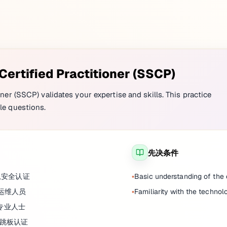
Certified Practitioner (SSCP)
ner (SSCP) validates your expertise and skills. This practice
le questions.
先决条件
息安全认证
Basic understanding of th
全运维人员
Familiarity with the technol
专业人士
的跳板认证