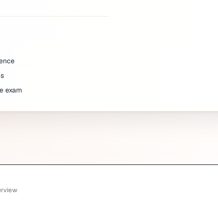
dence
ns
he exam
erview