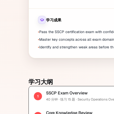
学习成果
Pass the SSCP certification exam with confi
Master key concepts across all exam domai
Identify and strengthen weak areas before t
学习大纲
SSCP Exam Overview
1
40
分钟
· 练习 15 题
· Security Operations Ov
Core Knowledge Review