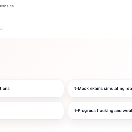
 Domains
ew
tions
Mock exams simulating real
Progress tracking and weak