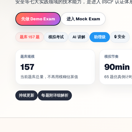
安全等七大实践领域的技术能力，是进入 (ISC)² 认证
先做 Demo Exam
进入 Mock Exam
🔒
安全
题库 157 题
模拟考试
AI 讲解
助理级
题库规模
模拟节奏
157
90min
当前题库总量，不再用模糊估算值
65 题仿真倒计
持续更新
每题附详细解析