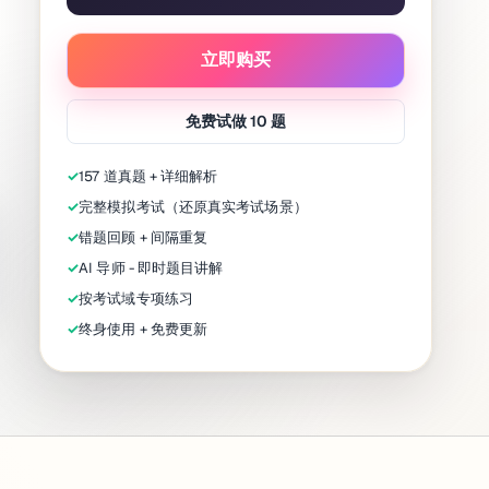
立即购买
免费试做 10 题
✓
157 道真题 + 详细解析
✓
完整模拟考试（还原真实考试场景）
✓
错题回顾 + 间隔重复
✓
AI 导师 - 即时题目讲解
✓
按考试域专项练习
✓
终身使用 + 免费更新