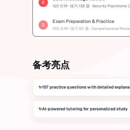
2
120
分钟
· 练习 138 题
· Security Practitioner
Exam Preparation & Practice
3
100
分钟
· 练习 50 题
· Comprehensive Revi
备考亮点
157 practice questions with detailed explana
AI-powered tutoring for personalized study