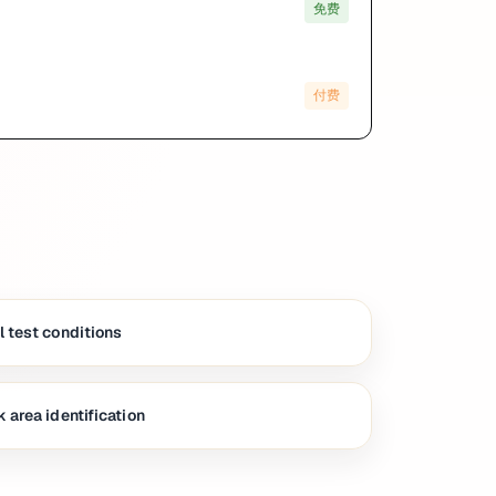
免费
付费
 test conditions
 area identification