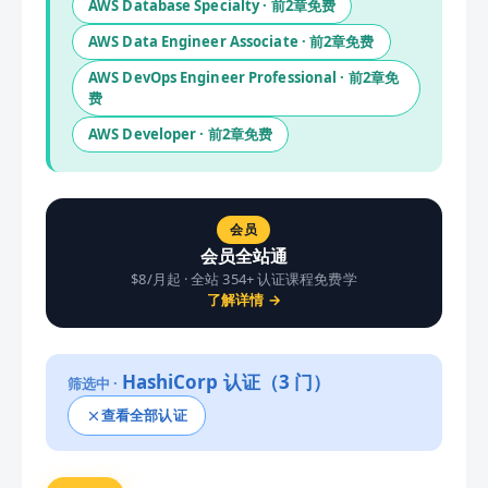
AWS Database Specialty
· 前
2
章免费
AWS Data Engineer Associate
· 前
2
章免费
AWS DevOps Engineer Professional
· 前
2
章免
费
AWS Developer
· 前
2
章免费
会员
会员全站通
$8/月起 · 全站
354
+ 认证课程免费学
了解详情 →
HashiCorp
认证（
3
门）
筛选中 ·
查看全部认证