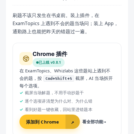
刷题不该只发生在书桌前。装上插件，在
ExamTopics 上遇到不会的题当场问；装上 App，
通勤路上也能把昨天的错题过一遍。
Chrome 插件
已上线 v
0.8.1
在 ExamTopics、Whizlabs 这些题站上遇到不
会的题，按
截屏，AI 当场拆开
Cmd+Shift+S
每个选项。
截屏当场解题，不用手动抄题干
逐个选项讲清楚为什么对、为什么错
看到好题一键收藏，回站里进错题本
添加到 Chrome
↗
看全部功能
→