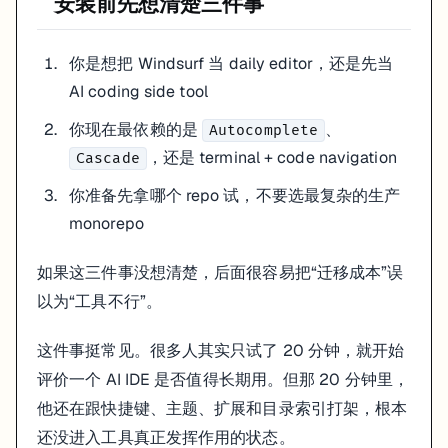
安装前先想清楚三件事
folder 是否完整打开
indexing 是否正常
Cascade 能不能引用当前文件之外的模块
你是想把 Windsurf 当 daily editor，还是先当
terminal 和 preview 能不能顺手接进来
AI coding side tool
如果上下文没建好，你会得到一种很典型的体验: 它聊天像懂了，真正
你现在最依赖的是
、
Autocomplete
这也是为什么我不建议第一次就拿最复杂的生产 monorepo 试。你
，还是 terminal + code navigation
Cascade
推荐的基础配置
你准备先拿哪个 repo 试，不要选最复杂的生产
Editor 层
monorepo
保持你熟悉的 formatter / linter
如果这三件事没想清楚，后面很容易把“迁移成本”误
不要第一天装太多新扩展
把视图、侧栏和快捷键先调回顺手状态
以为“工具不行”。
AI 层
这件事挺常见。很多人其实只试了 20 分钟，就开始
先测试
的接受频率
Autocomplete
评价一个 AI IDE 是否值得长期用。但那 20 分钟里，
再测试
对当前 repo 的理解深度
Cascade
他还在跟快捷键、主题、扩展和目录索引打架，根本
试一个你已经熟悉的小 bug 或小功能
还没进入工具真正发挥作用的状态。
Terminal 和预览层