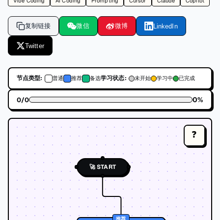
Vibe Coding
AI Coding
Prompting
Cursor
Claude
Copilot
复制链接
微信
微博
LinkedIn
Twitter
节点类型:
学习状态:
普通
推荐
备选
未开始
学习中
已完成
0
%
0
/
0
❓
🚀 START
推荐