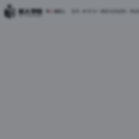
首页
AI 学习
课程与训练营
考证
学
AI
来匠人