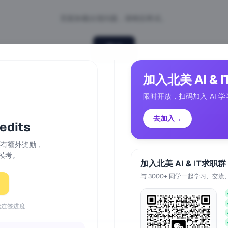
页面加载出现问题，请稍后再试。
重试
加入北美 AI & 
限时开放，扫码加入 AI 学
去加入
→
dits
天还有额外奖励，
模考。
加入北美 AI & IT求职群
与 3000+ 同学一起学习、交流
续连签进度