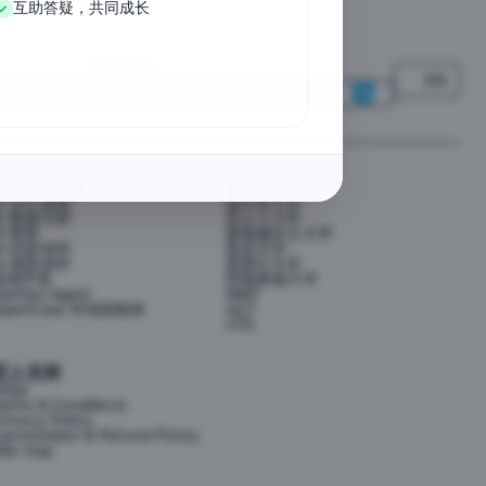
互助答疑，共同成长
We Accept
EN
AI 应用提效
大学资源
AI 办公提效
墨尔本大学
AI 数据分析
昆士兰大学
AI 财务
新南威尔士大学
AI 内容创作
悉尼大学
AI 视觉创作
莫那什大学
前端开发
阿德莱德大学
ermes Agent
RMIT
OpenClaw 本地智能体
QUT
UTS
匠人支持
FAQs
erms & Conditions
rivacy Policy
ancellation & Refund Policy
ite map