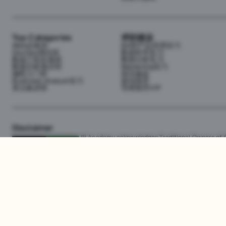
Top Categories
求职就业
Web全栈班
BA和产品经理实习
DevOps项目班
数据科学实习
数据工程全栈班
数据分析实习
数据分析项目班
Marketing实习
编程入门班
简历修改
Business Analyst实习
面试指导
算法集训营
导师指导VIP
Disclaimer
JR Academy acknowledges Traditional Owners of Co
Strait Islander cultures; and to Elders past and p
away.
匠人学院网站上的所有内容，包括课程材料、徽标和匠人学院网站上提供的信息
识产权。JR Academy Pty Ltd 保留所有权利，包括专利、商标和版权。