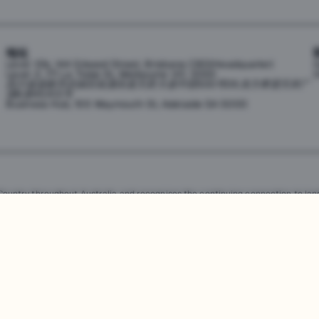
地址
Level 10b, 144 Edward Street, Brisbane CBD(Headquarter)
h
Level 2, 171 La Trobe St, Melbourne VIC 3000
0
四川省成都市武侯区桂溪街道天府大道中段500号D5东方希望天祥广
场B座45A13号
Business Hub, 155 Waymouth St, Adelaide SA 5000
untry throughout Australia and recognises the continuing connection to land
resent. Aboriginal and Torres Strait Islander peoples should be aware that th
，均受澳大利亚政府知识产权法的保护。严禁未经授权使用、销售、分发、复制或修
任何侵权行为都将受到法律追究。
查看用户协议