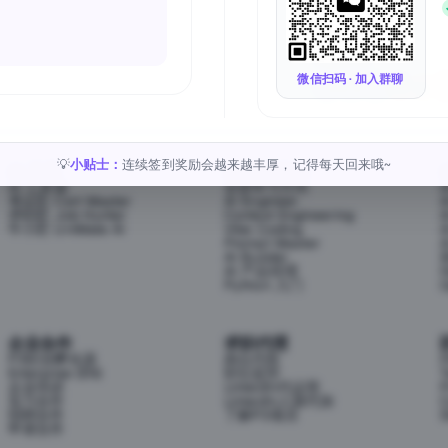
Follow Us
微信扫码 · 加入群聊
小贴士：
连续签到奖励会越来越丰厚，记得每天回来哦~
💡
AI 工具
AI 学习方向
AI 工具箱
全部学习方向
考证匠 Cert Master
AI Engineer
求职匠 Job Hunter
Context Engineering
牛小匠 UniMate AI
Vibe Coding
Prompt Master
AI Builder
AI 产品经理
H
Python 入门
企业合作
求职代理
P3职业孵化器
岗位代投
Enterprise (EN)
职位监控
T
企业培训
LinkedIn代运营
P
实习合作
LinkedIn人脉代加
C
招聘合作
了解P3项目
S
申请合作