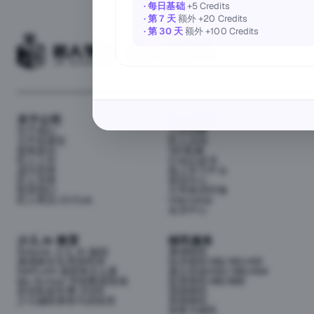
· 每日基础
+5 Credits
· 第 7 天
额外 +20 Credits
· 第 30 天
额外 +100 Credits
关于公司
匠人资源
关于我们
工作内推
元宇宙课堂
匠人活动
新闻资讯
1对1私教
匠人工作
行业白皮书
成为导师
线上学习平台
匠人导师
面试中心
联系我们
分享面试经验
匠人商店J3.Club
Internship
会员中心
少儿 AI 教育
移民服务
Airbotix 少儿 AI 编程
澳洲移民
澳洲家长实用资料库
技术移民189/190/491
NAPLAN 成绩单怎么看
雇主担保482/186/494
My School 学校数据指南
投资移民188/888
悉尼私校学费 2026
英国移民
少儿编程课程与训练营
美国移民
加拿大移民