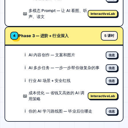
多模态 Prompt — 让 AI 看图、听
📖
InteractiveLab
声、读文
Phase 3 — 进阶 + 行业深入
5 课时
4
ℹ️
AI 内容创作 — 文案和图片
信息
ℹ️
AI 多步任务 — 一步一步帮你做复杂的事
信息
ℹ️
行业 AI 场景 + 安全红线
信息
成本优化 — 省钱又高效的 AI 调
📖
InteractiveLab
用策略
ℹ️
你的 AI 学习路线图 — 毕业后往哪走
信息