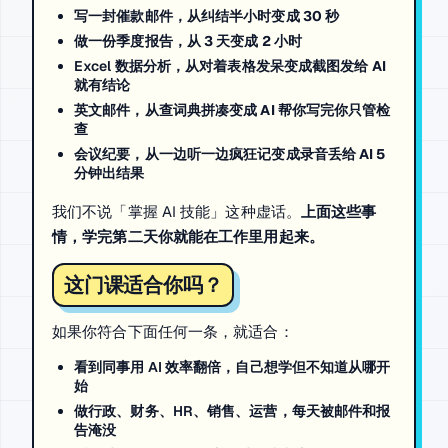
写一封催款邮件，从纠结半小时变成
30 秒
做一份季度报告，从
3 天
变成
2 小时
Excel 数据分析，从对着表格发呆变成
截图发给 AI
就有结论
英文邮件，从查词典拼凑变成
AI 帮你写完你只管检
查
会议纪要，从一边听一边疯狂记变成
录音丢给 AI 5
分钟出结果
我们不说「掌握 AI 技能」这种虚话。
上面这些事
情，学完第二天你就能在工作里用起来。
这门课适合你吗？
如果你符合下面任何一条，就适合：
看到同事用 AI 效率翻倍，自己想学但不知道从哪开
始
做行政、财务、HR、销售、运营，每天被邮件和报
告淹没