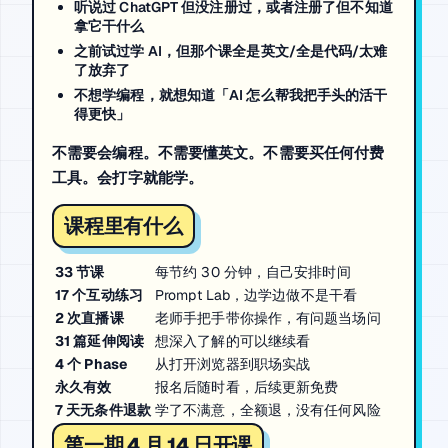
听说过 ChatGPT 但没注册过，或者注册了但不知道
拿它干什么
之前试过学 AI，但那个课全是英文/全是代码/太难
了放弃了
不想学编程，就想知道「AI 怎么帮我把手头的活干
得更快」
不需要会编程。不需要懂英文。不需要买任何付费
工具。会打字就能学。
课程里有什么
33 节课
每节约 30 分钟，自己安排时间
17 个互动练习
Prompt Lab，边学边做不是干看
2 次直播课
老师手把手带你操作，有问题当场问
31 篇延伸阅读
想深入了解的可以继续看
4 个 Phase
从打开浏览器到职场实战
永久有效
报名后随时看，后续更新免费
7 天无条件退款
学了不满意，全额退，没有任何风险
第一期 4 月 14 日开课