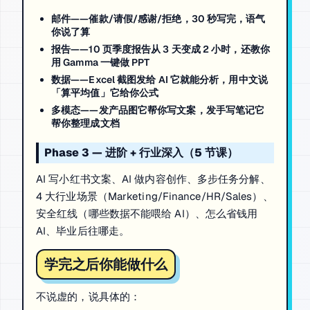
邮件
——催款/请假/感谢/拒绝，30 秒写完，语气
你说了算
报告
——10 页季度报告从 3 天变成 2 小时，还教你
用 Gamma 一键做 PPT
数据
——Excel 截图发给 AI 它就能分析，用中文说
「算平均值」它给你公式
多模态
——发产品图它帮你写文案，发手写笔记它
帮你整理成文档
Phase 3 — 进阶 + 行业深入（5 节课）
AI 写小红书文案、AI 做内容创作、多步任务分解、
4 大行业场景（Marketing/Finance/HR/Sales）、
安全红线（哪些数据不能喂给 AI）、怎么省钱用
AI、毕业后往哪走。
学完之后你能做什么
不说虚的，说具体的：