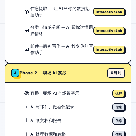
信息提取 — 让 AI 当你的数据挖
📖
InteractiveLab
掘助手
分类与情感分析 — AI 帮你读懂用
📖
InteractiveLab
户情绪
邮件与商务写作 — AI 秒变你的写
📖
InteractiveLab
作助手
Phase 2 — 职场 AI 实战
5 课时
3
📚
直播：职场 AI 全场景演示
课程
ℹ️
AI 写邮件、做会议记录
信息
ℹ️
AI 做文档和报告
信息
ℹ️
AI 处理数据和表格
信息