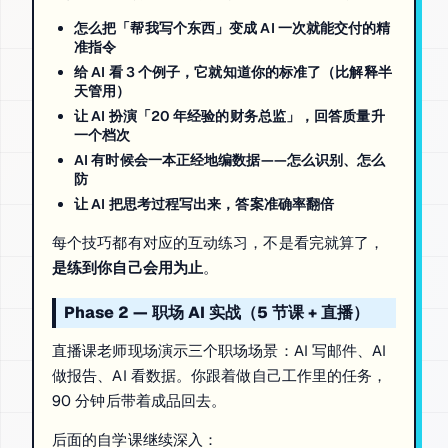
怎么把「帮我写个东西」变成 AI 一次就能交付的精
准指令
给 AI 看 3 个例子，它就知道你的标准了（比解释半
天管用）
让 AI 扮演「20 年经验的财务总监」，回答质量升
一个档次
AI 有时候会一本正经地编数据——怎么识别、怎么
防
让 AI 把思考过程写出来，答案准确率翻倍
每个技巧都有对应的互动练习，不是看完就算了，
是练到你自己会用为止
。
Phase 2 — 职场 AI 实战（5 节课 + 直播）
直播课老师现场演示三个职场场景：AI 写邮件、AI
做报告、AI 看数据。你跟着做自己工作里的任务，
90 分钟后带着成品回去。
后面的自学课继续深入：