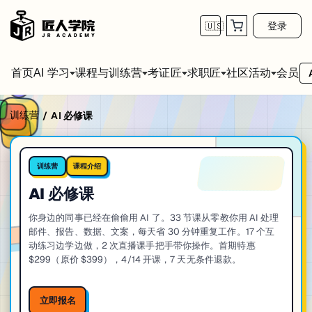
登录
🇺🇸
首页
会员
AI 学习
课程与训练营
考证匠
求职匠
社区活动
训练营
/
AI 必修课
课程介绍
训练营
AI 必修课
你身边的同事已经在偷偷用 AI 了。33 节课从零教你用 AI 处理
邮件、报告、数据、文案，每天省 30 分钟重复工作。17 个互
动练习边学边做，2 次直播课手把手带你操作。首期特惠
$299（原价 $399），4/14 开课，7 天无条件退款。
立即报名