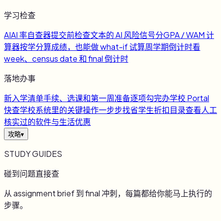
学习检查
AI
AI 率自查器
提交前检查文本的 AI 风险信号
分
GPA / WAM 计
算器
按学分算成绩，也能做 what-if 试算
周
学期倒计时
看
week、census date 和 final 倒计时
落地办事
新
入学清单
手续、选课和第一周准备逐项勾完
办
学校 Portal
快查
学校系统里的关键操作一步步找
省
学生折扣目录
查看人工
核实过的软件与生活优惠
攻略
▾
STUDY GUIDES
碰到问题直接查
从 assignment brief 到 final 冲刺，每篇都给你能马上执行的
步骤。