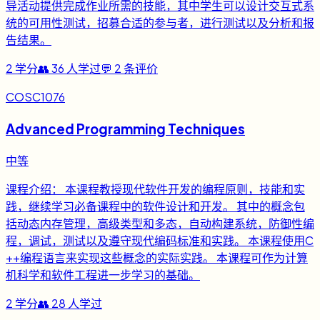
导活动提供完成作业所需的技能，其中学生可以设计交互式系
统的可用性测试，招募合适的参与者，进行测试以及分析和报
告结果。
2
学分
👥
36
人学过
💬
2
条评价
COSC1076
Advanced Programming Techniques
中等
课程介绍： 本课程教授现代软件开发的编程原则，技能和实
践，继续学习必备课程中的软件设计和开发。 其中的概念包
括动态内存管理，高级类型和多态，自动构建系统，防御性编
程，调试，测试以及遵守现代编码标准和实践。 本课程使用C
++编程语言来实现这些概念的实际实践。 本课程可作为计算
机科学和软件工程进一步学习的基础。
2
学分
👥
28
人学过