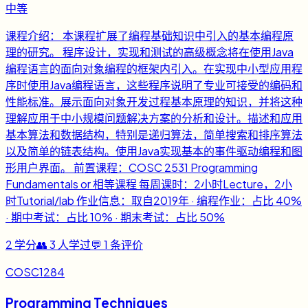
中等
课程介绍： 本课程扩展了编程基础知识中引入的基本编程原
理的研究。 程序设计，实现和测试的高级概念将在使用Java
编程语言的面向对象编程的框架内引入。在实现中小型应用程
序时使用Java编程语言，这些程序说明了专业可接受的编码和
性能标准。展示面向对象开发过程基本原理的知识，并将这种
理解应用于中小规模问题解决方案的分析和设计。描述和应用
基本算法和数据结构，特别是递归算法，简单搜索和排序算法
以及简单的链表结构。使用Java实现基本的事件驱动编程和图
形用户界面。 前置课程：COSC 2531 Programming
Fundamentals or 相等课程 每周课时：2小时Lecture，2小
时Tutorial/lab 作业信息：取自2019年 · 编程作业：占比 40%
· 期中考试：占比 10% · 期末考试：占比 50%
2
学分
👥
3
人学过
💬
1
条评价
COSC1284
Programming Techniques