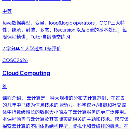
中等
Java数据类型，变量，loop&logic operators；OOP三大特
性：继承，封装，多态；Recursion 以及io流的基本处理；每
周课程精讲；Tutor自编随堂练习
2
学分
👥
2
人学过
💬
1
条评价
COSC2626
Cloud Computing
难
课程介绍： 云计算是一种大规模的分布式计算范例，在过去
的几年中已成为信息技术的驱动力。科学仪器/模拟和社交媒
体中指数级增长的数据大小触发了云计算服务的更广泛使用。
本课程涵盖与云计算及其实际实施相关的主题和技术。您应该
探索云计算的不同体系结构模型，虚拟化和云编排的概念。在