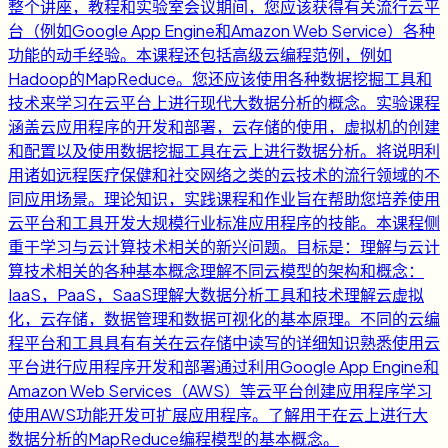
整个讲座，教程和实验室会议期间，您应该获得有关流行云平
台（例如Google App Engine和Amazon Web Service）各种
功能的动手经验。本课程还包括高级云编程范例，例如
Hadoop的MapReduce。您还应该使用各种数据挖掘工具和
技术来学习在云平台上进行现代大数据分析的概念。实验课程
涵盖云应用程序的开发和部署，云存储的使用，虚拟机的创建
和配置以及使用数据挖掘工具在云上进行数据分析。将说明利
用诸如远程医疗保健和社交网络之类的云技术的流行领域的不
同应用场景。理论知识，实践课程和作业旨在帮助您培养使用
云平台和工具开发大规模行业标准应用程序的技能。本课程侧
重于学习与云计算技术相关的新兴问题。目标是：理解与云计
算技术相关的各种基本概念理解不同云模型的架构和概念：
IaaS，PaaS，SaaS理解大数据分析工具和技术理解云虚拟
化，云存储，数据管理和数据可视化的基本原理。不同的云编
程平台和工具具有有关在云存储中读写的详细知识熟悉使用云
平台进行应用程序开发和部署通过利用Google App Engine和
Amazon Web Services（AWS）等云平台创建应用程序学习
使用AWS功能开发可扩展应用程序。了解用于在云上进行大
数据分析的MapReduce编程模型的基本概念。