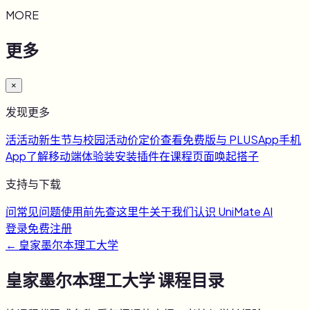
MORE
更多
×
发现更多
活
活动
新生节与校园活动
价
定价
查看免费版与 PLUS
App
手机
App
了解移动端体验
装
安装插件
在课程页面唤起搭子
支持与下载
问
常见问题
使用前先查这里
牛
关于我们
认识 UniMate AI
登录
免费注册
←
皇家墨尔本理工大学
皇家墨尔本理工大学
课程目录