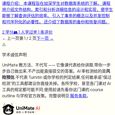
课程介绍： 本课程旨在加深学生对数据库系统的了解。 课程
将介绍文件结构，索引和分析详细信息的设计和实现，使学生
能够了解查询评估的效率。 引入了事务的概念以及并发控制
和可序列化的必要性。 还介绍了数据库的备份和恢复问题。
2
学分
👥
1
人学过
💬
1
条评价
← 上一页
第
1
/
2
页
下一页 →
⚠️
学术诚信声明
UniMate 教方法、不代写 —— 它像课代表给你讲题,带你一步
步自己做出来,不产出能直接提交的答案。AI 率检测给的是
风
险预估
,不代表 Turnitin 或你学校的判定结果,任何敢承诺"保过
检测"的工具都建议你直接关掉。各所学校、甚至各门课对 AI
工具的规定都可能不同,使用前请先看你这门课的 course
outline 与学校官方政策。完整说明见
服务条款
。