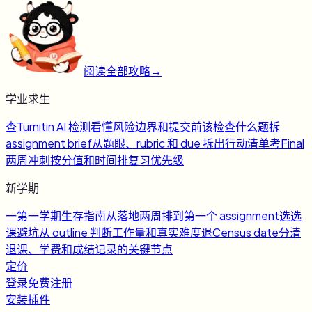
阅读全部攻略
→
学业求生
查
Turnitin AI 检测
看懂风险边界和提交前该检查什么
题
拆
assignment brief
从题眼、rubric 和 due 拆出行动清单
考
Final
两周冲刺
按分值和时间排复习优先级
新学期
一
第一学期生存指南
从落地两周排到第一个 assignment
选
选
课避坑
从 outline 判断工作量和真实难度
退
Census date
分清
退课、学费和成绩记录的关键节点
定价
登录
免费注册
安装插件