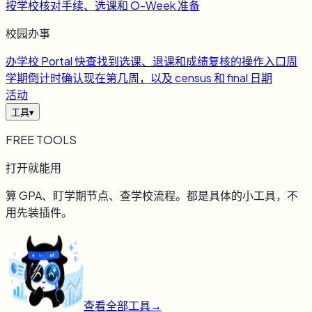
按学校核对手续、选课和 O-Week 准备
校园办事
办
学校 Portal 快查
找到选课、退课和成绩复核的操作入口
周
学期倒计时
确认现在第几周，以及 census 和 final 日期
活动
工具
▾
FREE TOOLS
打开就能用
算 GPA、盯学期节点、查学校流程。都是具体的小工具，不
用先装插件。
查看全部工具
→