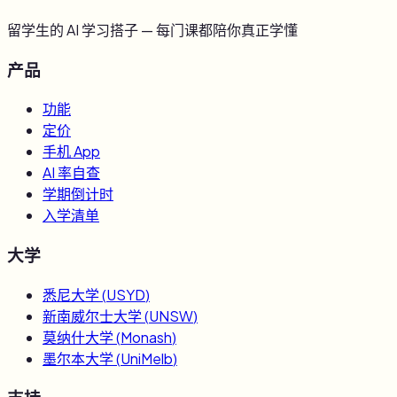
留学生的 AI 学习搭子 — 每门课都陪你真正学懂
产品
功能
定价
手机 App
AI 率自查
学期倒计时
入学清单
大学
悉尼大学
(
USYD
)
新南威尔士大学
(
UNSW
)
莫纳什大学
(
Monash
)
墨尔本大学
(
UniMelb
)