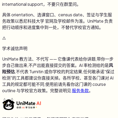
international support，不要只在群里问。
具体 orientation、选课窗口、census date、签证与学生服
务政策以
悉尼科技大学
官网及学校邮件为准。UniMate 负责
把行动顺序和进度集中到一处，不替代学校官方通知。
⚠️
学术诚信声明
UniMate 教方法、不代写 —— 它像课代表给你讲题,带你一步
步自己做出来,不产出能直接提交的答案。AI 率检测给的是
风
险预估
,不代表 Turnitin 或你学校的判定结果,任何敢承诺"保过
检测"的工具都建议你直接关掉。各所学校、甚至各门课对 AI
工具的规定都可能不同,使用前请先看你这门课的 course
outline 与学校官方政策。完整说明见
服务条款
。