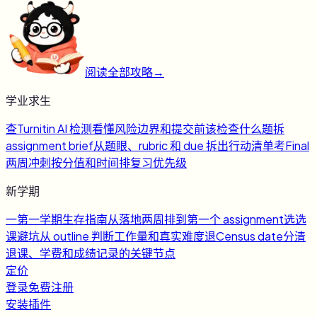
阅读全部攻略
→
学业求生
查
Turnitin AI 检测
看懂风险边界和提交前该检查什么
题
拆
assignment brief
从题眼、rubric 和 due 拆出行动清单
考
Final
两周冲刺
按分值和时间排复习优先级
新学期
一
第一学期生存指南
从落地两周排到第一个 assignment
选
选
课避坑
从 outline 判断工作量和真实难度
退
Census date
分清
退课、学费和成绩记录的关键节点
定价
登录
免费注册
安装插件