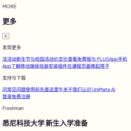
MORE
更多
×
发现更多
活
活动
新生节与校园活动
价
定价
查看免费版与 PLUS
App
手机
App
了解移动端体验
装
安装插件
在课程页面唤起搭子
支持与下载
问
常见问题
使用前先查这里
牛
关于我们
认识 UniMate AI
登录
免费注册
Freshman
悉尼科技大学
新生入学准备