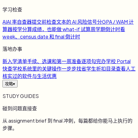
学习检查
AI
AI 率自查器
提交前检查文本的 AI 风险信号
分
GPA / WAM 计
算器
按学分算成绩，也能做 what-if 试算
周
学期倒计时
看
week、census date 和 final 倒计时
落地办事
新
入学清单
手续、选课和第一周准备逐项勾完
办
学校 Portal
快查
学校系统里的关键操作一步步找
省
学生折扣目录
查看人工
核实过的软件与生活优惠
攻略
▾
STUDY GUIDES
碰到问题直接查
从 assignment brief 到 final 冲刺，每篇都给你能马上执行的
步骤。