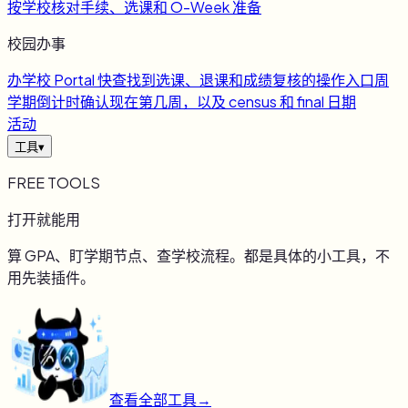
按学校核对手续、选课和 O-Week 准备
校园办事
办
学校 Portal 快查
找到选课、退课和成绩复核的操作入口
周
学期倒计时
确认现在第几周，以及 census 和 final 日期
活动
工具
▾
FREE TOOLS
打开就能用
算 GPA、盯学期节点、查学校流程。都是具体的小工具，不
用先装插件。
查看全部工具
→