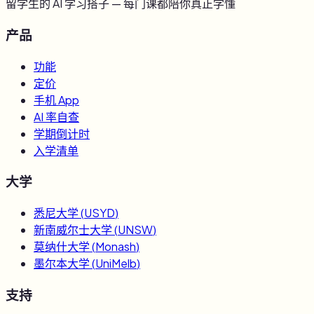
留学生的 AI 学习搭子 — 每门课都陪你真正学懂
产品
功能
定价
手机 App
AI 率自查
学期倒计时
入学清单
大学
悉尼大学
(
USYD
)
新南威尔士大学
(
UNSW
)
莫纳什大学
(
Monash
)
墨尔本大学
(
UniMelb
)
支持