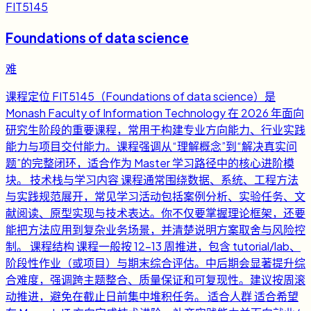
FIT5145
Foundations of data science
难
课程定位 FIT5145（Foundations of data science）是
Monash Faculty of Information Technology 在 2026 年面向
研究生阶段的重要课程，常用于构建专业方向能力、行业实践
能力与项目交付能力。课程强调从“理解概念”到“解决真实问
题”的完整闭环，适合作为 Master 学习路径中的核心进阶模
块。 技术栈与学习内容 课程通常围绕数据、系统、工程方法
与实践规范展开，常见学习活动包括案例分析、实验任务、文
献阅读、原型实现与技术表达。你不仅要掌握理论框架，还要
能把方法应用到复杂业务场景，并清楚说明方案取舍与风险控
制。 课程结构 课程一般按 12-13 周推进，包含 tutorial/lab、
阶段性作业（或项目）与期末综合评估。中后期会显著提升综
合难度，强调跨主题整合、质量保证和可复现性。建议按周滚
动推进，避免在截止日前集中堆积任务。 适合人群 适合希望