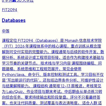
6
学分
👥
30
人学过
FIT2094
Databases
中等
课程定位 FIT2094（Databases）是 Monash 信息技术学院
（FIT）2026 年课程体系中的核心课程，重点训练从概念理
解到可交付实现的完整能力。课程通常与后续的软件开发、数
据分析、系统设计或工程项目衔接，适合作为构建技术基础与
学习节奏的关键节点。 技术栈与学习内容 课程围绕编程、问
题建模、系统思维和工程规范展开，常见会使用
Python/Java、命令行、版本控制和测试工具。学习目标不仅
是“写出能运行的代码”，还包括边界条件分析、可维护性设计
与结果解释能力。 课程结构 通常按 12-13 周推进，考核常见
为 Lab/Quiz、作业项目与期末考试。中后期会从单点练习转
向综合任务，要求持续输出和阶段复盘。评分不只看最终答
案，也关注代码质量、测试覆盖与表达清晰度。 适合人群 适