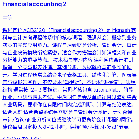
Financial accounting 2
中等
课程定位 ACB2120（Financial accounting 2）是 Monash 商
科与会计方向课程体系中的核心课程，强调从会计概念到业务
决策的完整应用能力。课程与后续财务分析、管理会计、审计
与企业决策模块衔接紧密，适合作为搭建会计知识框架和商业
分析能力的重要节点。 技术栈与学习内容 课程围绕会计准则
理解、分录与报表处理、案例分析、数据解释与商业沟通展
开。学习过程通常会结合电子表格工具、结构化计算、图表展
示与短报告写作，不仅要求“算得对”，还要求“讲得清”。 课程
结构 通常按 12-13 周推进，常见考核包含 tutorial/lab、阶段
作业、小测与期末考试。中后期任务会从单点题目过渡到综合
商业场景，要求你在有限时间内完成判断、计算与结论表达。
适合人群 适合希望系统建立财务与管理会计基础、计划衔接
审计/咨询/商业分析岗位或继续学习更高阶会计课程的同学。
建议每周固定投入 8-12 小时，保持“预习-练习-复盘”节奏。