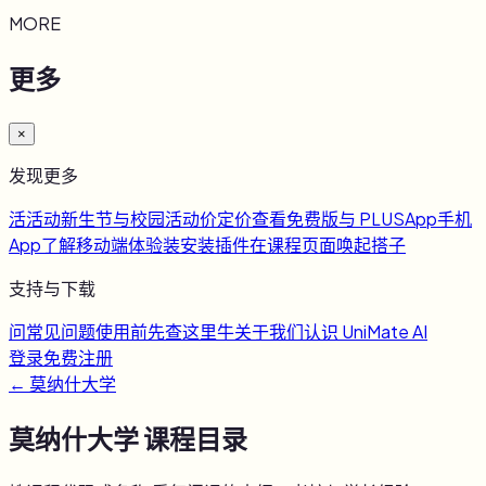
MORE
更多
×
发现更多
活
活动
新生节与校园活动
价
定价
查看免费版与 PLUS
App
手机
App
了解移动端体验
装
安装插件
在课程页面唤起搭子
支持与下载
问
常见问题
使用前先查这里
牛
关于我们
认识 UniMate AI
登录
免费注册
←
莫纳什大学
莫纳什大学
课程目录