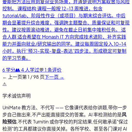
要能把方法应用到复杂业务场景，并清楚说明方案取舍与风险
控制。 课程结构 课程一般按 12-13 周推进，包含
tutorial/lab、阶段性作业（或项目）与期末综合评估。中后
期会显著提升综合难度，强调跨主题整合、质量保证和可复现
性。建议按周滚动推进，避免在截止日前集中堆积任务。 适
合人群 适合希望在 Monash IT 方向完成技术进阶、补齐实践
能力并面向就业/研究输出的同学。建议每周固定投入 10-14
小时，执行“预习-实现-复盘-表达”四步法，形成稳定可复制
的学习节奏。
6
学分
👥
4
人学过
💬
1
条评价
← 上一页
第
1
/
98
页
下一页 →
⚠️
学术诚信声明
UniMate 教方法、不代写 —— 它像课代表给你讲题,带你一步
步自己做出来,不产出能直接提交的答案。AI 率检测给的是
风
险预估
,不代表 Turnitin 或你学校的判定结果,任何敢承诺"保过
检测"的工具都建议你直接关掉。各所学校、甚至各门课对 AI