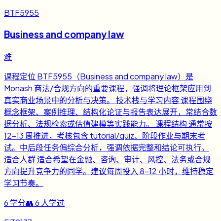
BTF5955
Business and company law
难
课程定位 BTF5955（Business and company law）是
Monash 商法/合规方向的重要课程，强调将理论框架应用到
真实商业场景中的分析与决策。 技术栈与学习内容 课程围绕
概念框架、案例推理、结构化论证与报告表达展开，常结合数
据分析、法规检索或估值建模等实践能力。 课程结构 通常按
12-13 周推进，考核包含 tutorial/quiz、阶段作业与期末考
试。中后段任务偏综合分析，强调依据完整和结论可执行。
适合人群 适合希望在金融、咨询、审计、风控、法务或合规
方向提升竞争力的同学。建议每周投入 8-12 小时，维持稳定
学习节奏。
6
学分
👥
6
人学过