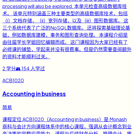
processing will also be explored. 本单元检查高级数据库技
术。 该单元特别涵盖三种主要类型的高级数据库技术，包括
（i）文档存储，（ii）宽列存储，以及（iii）图形数据库。 这
三个系统代表了广泛的NoSQL数据库。 还将探索基础理论基
础，例如数据库建模，事务和图形查询处理。 本课程介绍是
由往届学长学姐回忆编辑而成。 这门课程因为大家已经有了
必修课的铺垫，学起来并没有很费事。但是仍然需要查阅额外
的资料才能顺利过关。
2
学分
👥
154
人学过
ACB1020
Accounting in business
简易
课程定位 ACB1020（Accounting in business）是 Monash
商科与会计方向课程体系中的核心课程，强调从会计概念到业
务决策的完整应用能力。课程与后续财务分析、管理会计、审