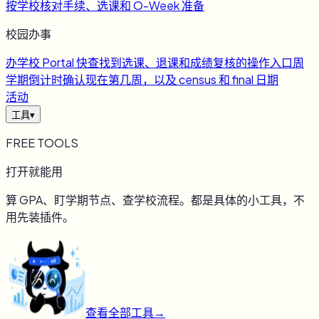
按学校核对手续、选课和 O-Week 准备
校园办事
办
学校 Portal 快查
找到选课、退课和成绩复核的操作入口
周
学期倒计时
确认现在第几周，以及 census 和 final 日期
活动
工具
▾
FREE TOOLS
打开就能用
算 GPA、盯学期节点、查学校流程。都是具体的小工具，不
用先装插件。
查看全部工具
→