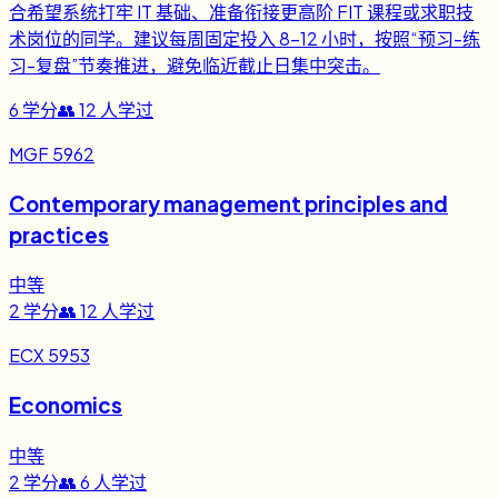
合希望系统打牢 IT 基础、准备衔接更高阶 FIT 课程或求职技
术岗位的同学。建议每周固定投入 8-12 小时，按照“预习-练
习-复盘”节奏推进，避免临近截止日集中突击。
6
学分
👥
12
人学过
MGF 5962
Contemporary management principles and
practices
中等
2
学分
👥
12
人学过
ECX 5953
Economics
中等
2
学分
👥
6
人学过