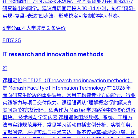
在 Monash IT 方向完成技术进阶、补齐实践能力并面向就业/
研究输出的同学。建议每周固定投入 10-14 小时，执行“预习-
实现-复盘-表达”四步法，形成稳定可复制的学习节奏。
6
学分
👥
4
人学过
💬
2
条评价
FIT5125
IT research and innovation methods
难
课程定位 FIT5125（IT research and innovation methods）
是 Monash Faculty of Information Technology 在 2026 年
面向研究生阶段的重要课程，常用于构建专业方向能力、行业
实践能力与项目交付能力。课程强调从“理解概念”到“解决真
实问题”的完整闭环，适合作为 Master 学习路径中的核心进阶
模块。 技术栈与学习内容 课程通常围绕数据、系统、工程方
法与实践规范展开，常见学习活动包括案例分析、实验任务、
文献阅读、原型实现与技术表达。你不仅要掌握理论框架，还