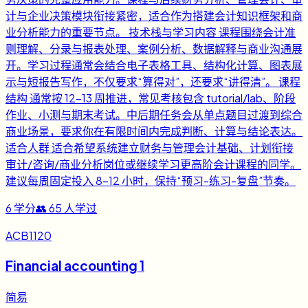
计与企业决策模块衔接紧密，适合作为搭建会计知识框架和商
业分析能力的重要节点。 技术栈与学习内容 课程围绕会计准
则理解、分录与报表处理、案例分析、数据解释与商业沟通展
开。学习过程通常会结合电子表格工具、结构化计算、图表展
示与短报告写作，不仅要求“算得对”，还要求“讲得清”。 课程
结构 通常按 12-13 周推进，常见考核包含 tutorial/lab、阶段
作业、小测与期末考试。中后期任务会从单点题目过渡到综合
商业场景，要求你在有限时间内完成判断、计算与结论表达。
适合人群 适合希望系统建立财务与管理会计基础、计划衔接
审计/咨询/商业分析岗位或继续学习更高阶会计课程的同学。
建议每周固定投入 8-12 小时，保持“预习-练习-复盘”节奏。
6
学分
👥
65
人学过
ACB1120
Financial accounting 1
简易