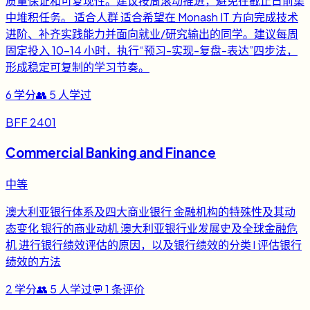
质量保证和可复现性。建议按周滚动推进，避免在截止日前集
中堆积任务。 适合人群 适合希望在 Monash IT 方向完成技术
进阶、补齐实践能力并面向就业/研究输出的同学。建议每周
固定投入 10-14 小时，执行“预习-实现-复盘-表达”四步法，
形成稳定可复制的学习节奏。
6
学分
👥
5
人学过
BFF 2401
Commercial Banking and Finance
中等
澳大利亚银行体系及四大商业银行 金融机构的特殊性及其动
态变化 银行的商业动机 澳大利亚银行业发展史及全球金融危
机 进行银行绩效评估的原因，以及银行绩效的分类 l 评估银行
绩效的方法
2
学分
👥
5
人学过
💬
1
条评价