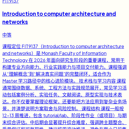
FIT9137
Introduction to computer architecture and
networks
中等
课程定位 FIT9137（Introduction to computer architecture
and networks）是 Monash Faculty of Information
Technology 在 2026 年面向研究生阶段的重要课程，常用于
构建专业方向能力、行业实践能力与项目交付能力。课程强调
从“理解概念”到“解决真实问题”的完整闭环，适合作为
Master 学习路径中的核心进阶模块。 技术栈与学习内容 课程
通常围绕数据、系统、工程方法与实践规范展开，常见学习活
动包括案例分析、实验任务、文献阅读、原型实现与技术表
达。你不仅要掌握理论框架，还要能把方法应用到复杂业务场
景，并清楚说明方案取舍与风险控制。 课程结构 课程一般按
12-13 周推进，包含 tutorial/lab、阶段性作业（或项目）与期
末综合评估。中后期会显著提升综合难度，强调跨主题整合、