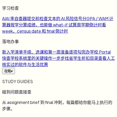
学习检查
AI
AI 率自查器
提交前检查文本的 AI 风险信号
分
GPA / WAM 计
算器
按学分算成绩，也能做 what-if 试算
周
学期倒计时
看
week、census date 和 final 倒计时
落地办事
新
入学清单
手续、选课和第一周准备逐项勾完
办
学校 Portal
快查
学校系统里的关键操作一步步找
省
学生折扣目录
查看人工
核实过的软件与生活优惠
攻略
▾
STUDY GUIDES
碰到问题直接查
从 assignment brief 到 final 冲刺，每篇都给你能马上执行的
步骤。