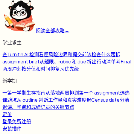
阅读全部攻略
→
学业求生
查
Turnitin AI 检测
看懂风险边界和提交前该检查什么
题
拆
assignment brief
从题眼、rubric 和 due 拆出行动清单
考
Final
两周冲刺
按分值和时间排复习优先级
新学期
一
第一学期生存指南
从落地两周排到第一个 assignment
选
选
课避坑
从 outline 判断工作量和真实难度
退
Census date
分清
退课、学费和成绩记录的关键节点
定价
登录
免费注册
安装插件