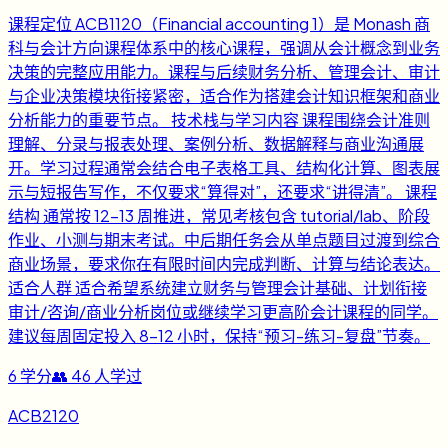
课程定位 ACB1120（Financial accounting 1）是 Monash 商
科与会计方向课程体系中的核心课程，强调从会计概念到业务
决策的完整应用能力。课程与后续财务分析、管理会计、审计
与企业决策模块衔接紧密，适合作为搭建会计知识框架和商业
分析能力的重要节点。 技术栈与学习内容 课程围绕会计准则
理解、分录与报表处理、案例分析、数据解释与商业沟通展
开。学习过程通常会结合电子表格工具、结构化计算、图表展
示与短报告写作，不仅要求“算得对”，还要求“讲得清”。 课程
结构 通常按 12-13 周推进，常见考核包含 tutorial/lab、阶段
作业、小测与期末考试。中后期任务会从单点题目过渡到综合
商业场景，要求你在有限时间内完成判断、计算与结论表达。
适合人群 适合希望系统建立财务与管理会计基础、计划衔接
审计/咨询/商业分析岗位或继续学习更高阶会计课程的同学。
建议每周固定投入 8-12 小时，保持“预习-练习-复盘”节奏。
6
学分
👥
46
人学过
ACB2120