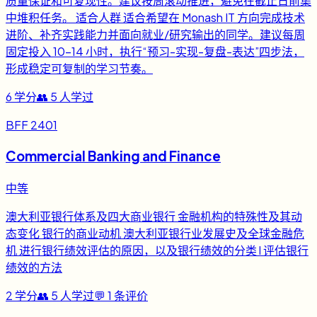
质量保证和可复现性。建议按周滚动推进，避免在截止日前集
中堆积任务。 适合人群 适合希望在 Monash IT 方向完成技术
进阶、补齐实践能力并面向就业/研究输出的同学。建议每周
固定投入 10-14 小时，执行“预习-实现-复盘-表达”四步法，
形成稳定可复制的学习节奏。
6
学分
👥
5
人学过
BFF 2401
Commercial Banking and Finance
中等
澳大利亚银行体系及四大商业银行 金融机构的特殊性及其动
态变化 银行的商业动机 澳大利亚银行业发展史及全球金融危
机 进行银行绩效评估的原因，以及银行绩效的分类 l 评估银行
绩效的方法
2
学分
👥
5
人学过
💬
1
条评价