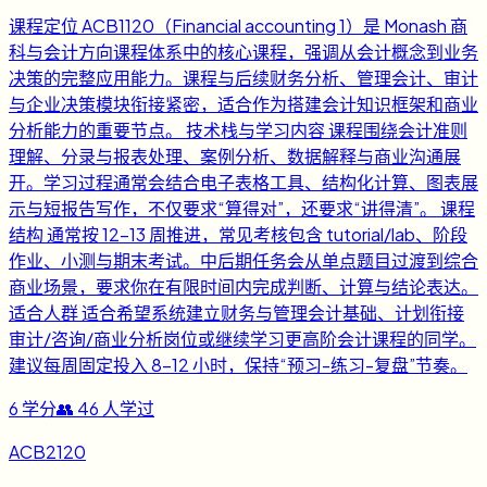
课程定位 ACB1120（Financial accounting 1）是 Monash 商
科与会计方向课程体系中的核心课程，强调从会计概念到业务
决策的完整应用能力。课程与后续财务分析、管理会计、审计
与企业决策模块衔接紧密，适合作为搭建会计知识框架和商业
分析能力的重要节点。 技术栈与学习内容 课程围绕会计准则
理解、分录与报表处理、案例分析、数据解释与商业沟通展
开。学习过程通常会结合电子表格工具、结构化计算、图表展
示与短报告写作，不仅要求“算得对”，还要求“讲得清”。 课程
结构 通常按 12-13 周推进，常见考核包含 tutorial/lab、阶段
作业、小测与期末考试。中后期任务会从单点题目过渡到综合
商业场景，要求你在有限时间内完成判断、计算与结论表达。
适合人群 适合希望系统建立财务与管理会计基础、计划衔接
审计/咨询/商业分析岗位或继续学习更高阶会计课程的同学。
建议每周固定投入 8-12 小时，保持“预习-练习-复盘”节奏。
6
学分
👥
46
人学过
ACB2120