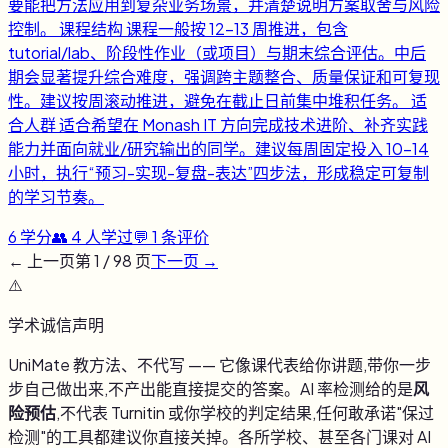
要能把方法应用到复杂业务场景，并清楚说明方案取舍与风险
控制。 课程结构 课程一般按 12-13 周推进，包含
tutorial/lab、阶段性作业（或项目）与期末综合评估。中后
期会显著提升综合难度，强调跨主题整合、质量保证和可复现
性。建议按周滚动推进，避免在截止日前集中堆积任务。 适
合人群 适合希望在 Monash IT 方向完成技术进阶、补齐实践
能力并面向就业/研究输出的同学。建议每周固定投入 10-14
小时，执行“预习-实现-复盘-表达”四步法，形成稳定可复制
的学习节奏。
6
学分
👥
4
人学过
💬
1
条评价
← 上一页
第
1
/
98
页
下一页 →
⚠️
学术诚信声明
UniMate 教方法、不代写 —— 它像课代表给你讲题,带你一步
步自己做出来,不产出能直接提交的答案。AI 率检测给的是
风
险预估
,不代表 Turnitin 或你学校的判定结果,任何敢承诺"保过
检测"的工具都建议你直接关掉。各所学校、甚至各门课对 AI