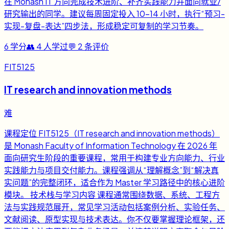
在 Monash IT 方向完成技术进阶、补齐实践能力并面向就业/
研究输出的同学。建议每周固定投入 10-14 小时，执行“预习-
实现-复盘-表达”四步法，形成稳定可复制的学习节奏。
6
学分
👥
4
人学过
💬
2
条评价
FIT5125
IT research and innovation methods
难
课程定位 FIT5125（IT research and innovation methods）
是 Monash Faculty of Information Technology 在 2026 年
面向研究生阶段的重要课程，常用于构建专业方向能力、行业
实践能力与项目交付能力。课程强调从“理解概念”到“解决真
实问题”的完整闭环，适合作为 Master 学习路径中的核心进阶
模块。 技术栈与学习内容 课程通常围绕数据、系统、工程方
法与实践规范展开，常见学习活动包括案例分析、实验任务、
文献阅读、原型实现与技术表达。你不仅要掌握理论框架，还