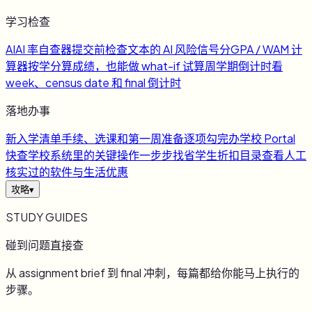
学习检查
AI
AI 率自查器
提交前检查文本的 AI 风险信号
分
GPA / WAM 计
算器
按学分算成绩，也能做 what-if 试算
周
学期倒计时
看
week、census date 和 final 倒计时
落地办事
新
入学清单
手续、选课和第一周准备逐项勾完
办
学校 Portal
快查
学校系统里的关键操作一步步找
省
学生折扣目录
查看人工
核实过的软件与生活优惠
攻略
▾
STUDY GUIDES
碰到问题直接查
从 assignment brief 到 final 冲刺，每篇都给你能马上执行的
步骤。