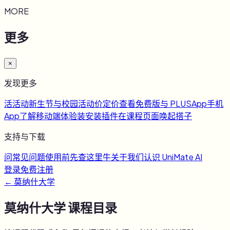
MORE
更多
×
发现更多
活
活动
新生节与校园活动
价
定价
查看免费版与 PLUS
App
手机
App
了解移动端体验
装
安装插件
在课程页面唤起搭子
支持与下载
问
常见问题
使用前先查这里
牛
关于我们
认识 UniMate AI
登录
免费注册
←
莫纳什大学
莫纳什大学
课程目录