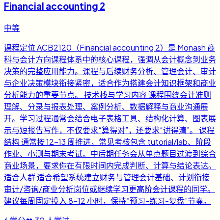
Financial accounting 2
中等
课程定位 ACB2120（Financial accounting 2）是 Monash 商
科与会计方向课程体系中的核心课程，强调从会计概念到业务
决策的完整应用能力。课程与后续财务分析、管理会计、审计
与企业决策模块衔接紧密，适合作为搭建会计知识框架和商业
分析能力的重要节点。 技术栈与学习内容 课程围绕会计准则
理解、分录与报表处理、案例分析、数据解释与商业沟通展
开。学习过程通常会结合电子表格工具、结构化计算、图表展
示与短报告写作，不仅要求“算得对”，还要求“讲得清”。 课程
结构 通常按 12-13 周推进，常见考核包含 tutorial/lab、阶段
作业、小测与期末考试。中后期任务会从单点题目过渡到综合
商业场景，要求你在有限时间内完成判断、计算与结论表达。
适合人群 适合希望系统建立财务与管理会计基础、计划衔接
审计/咨询/商业分析岗位或继续学习更高阶会计课程的同学。
建议每周固定投入 8-12 小时，保持“预习-练习-复盘”节奏。