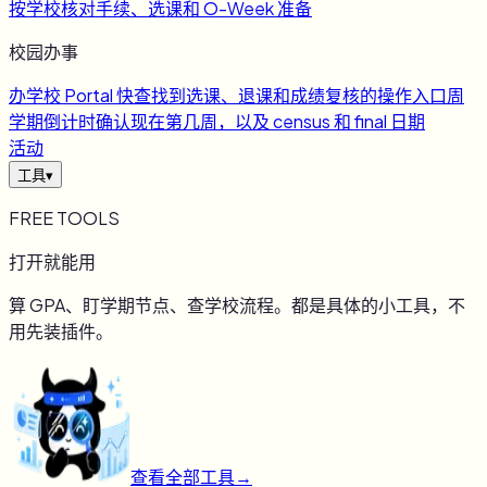
按学校核对手续、选课和 O-Week 准备
校园办事
办
学校 Portal 快查
找到选课、退课和成绩复核的操作入口
周
学期倒计时
确认现在第几周，以及 census 和 final 日期
活动
工具
▾
FREE TOOLS
打开就能用
算 GPA、盯学期节点、查学校流程。都是具体的小工具，不
用先装插件。
查看全部工具
→