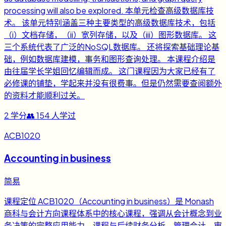
processing will also be explored. 本单元检查高级数据库技
术。 该单元特别涵盖三种主要类型的高级数据库技术，包括
（i）文档存储，（ii）宽列存储，以及（iii）图形数据库。 这
三个系统代表了广泛的NoSQL数据库。 还将探索基础理论基
础，例如数据库建模，事务和图形查询处理。 本课程介绍是
由往届学长学姐回忆编辑而成。 这门课程因为大家已经有了
必修课的铺垫，学起来并没有很费事。但是仍然需要查阅额外
的资料才能顺利过关。
2
学分
👥
154
人学过
ACB1020
Accounting in business
简易
课程定位 ACB1020（Accounting in business）是 Monash
商科与会计方向课程体系中的核心课程，强调从会计概念到业
务决策的完整应用能力。课程与后续财务分析、管理会计、审