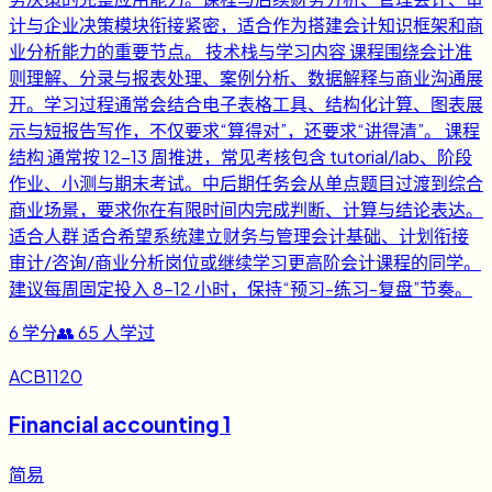
计与企业决策模块衔接紧密，适合作为搭建会计知识框架和商
业分析能力的重要节点。 技术栈与学习内容 课程围绕会计准
则理解、分录与报表处理、案例分析、数据解释与商业沟通展
开。学习过程通常会结合电子表格工具、结构化计算、图表展
示与短报告写作，不仅要求“算得对”，还要求“讲得清”。 课程
结构 通常按 12-13 周推进，常见考核包含 tutorial/lab、阶段
作业、小测与期末考试。中后期任务会从单点题目过渡到综合
商业场景，要求你在有限时间内完成判断、计算与结论表达。
适合人群 适合希望系统建立财务与管理会计基础、计划衔接
审计/咨询/商业分析岗位或继续学习更高阶会计课程的同学。
建议每周固定投入 8-12 小时，保持“预习-练习-复盘”节奏。
6
学分
👥
65
人学过
ACB1120
Financial accounting 1
简易