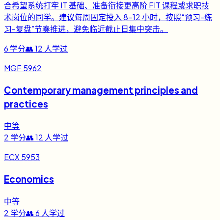
合希望系统打牢 IT 基础、准备衔接更高阶 FIT 课程或求职技
术岗位的同学。建议每周固定投入 8-12 小时，按照“预习-练
习-复盘”节奏推进，避免临近截止日集中突击。
6
学分
👥
12
人学过
MGF 5962
Contemporary management principles and
practices
中等
2
学分
👥
12
人学过
ECX 5953
Economics
中等
2
学分
👥
6
人学过