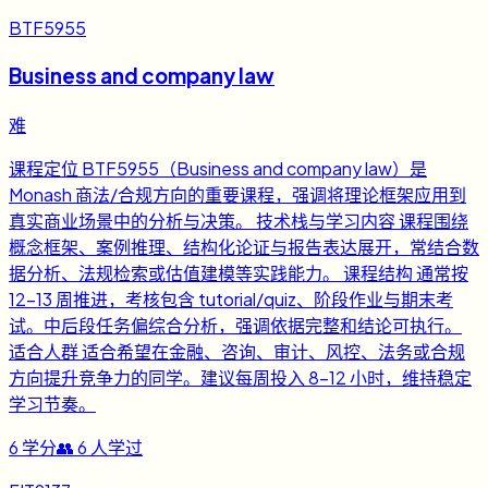
BTF5955
Business and company law
难
课程定位 BTF5955（Business and company law）是
Monash 商法/合规方向的重要课程，强调将理论框架应用到
真实商业场景中的分析与决策。 技术栈与学习内容 课程围绕
概念框架、案例推理、结构化论证与报告表达展开，常结合数
据分析、法规检索或估值建模等实践能力。 课程结构 通常按
12-13 周推进，考核包含 tutorial/quiz、阶段作业与期末考
试。中后段任务偏综合分析，强调依据完整和结论可执行。
适合人群 适合希望在金融、咨询、审计、风控、法务或合规
方向提升竞争力的同学。建议每周投入 8-12 小时，维持稳定
学习节奏。
6
学分
👥
6
人学过