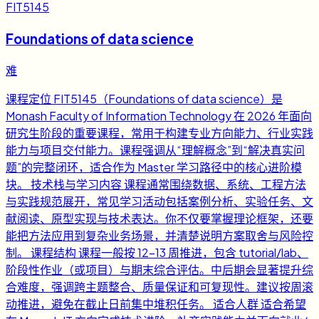
FIT5145
Foundations of data science
难
课程定位 FIT5145（Foundations of data science）是
Monash Faculty of Information Technology 在 2026 年面向
研究生阶段的重要课程，常用于构建专业方向能力、行业实践
能力与项目交付能力。课程强调从“理解概念”到“解决真实问
题”的完整闭环，适合作为 Master 学习路径中的核心进阶模
块。 技术栈与学习内容 课程通常围绕数据、系统、工程方法
与实践规范展开，常见学习活动包括案例分析、实验任务、文
献阅读、原型实现与技术表达。你不仅要掌握理论框架，还要
能把方法应用到复杂业务场景，并清楚说明方案取舍与风险控
制。 课程结构 课程一般按 12-13 周推进，包含 tutorial/lab、
阶段性作业（或项目）与期末综合评估。中后期会显著提升综
合难度，强调跨主题整合、质量保证和可复现性。建议按周滚
动推进，避免在截止日前集中堆积任务。 适合人群 适合希望