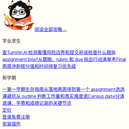
阅读全部攻略
→
学业求生
查
Turnitin AI 检测
看懂风险边界和提交前该检查什么
题
拆
assignment brief
从题眼、rubric 和 due 拆出行动清单
考
Final
两周冲刺
按分值和时间排复习优先级
新学期
一
第一学期生存指南
从落地两周排到第一个 assignment
选
选
课避坑
从 outline 判断工作量和真实难度
退
Census date
分清
退课、学费和成绩记录的关键节点
定价
登录
免费注册
安装插件