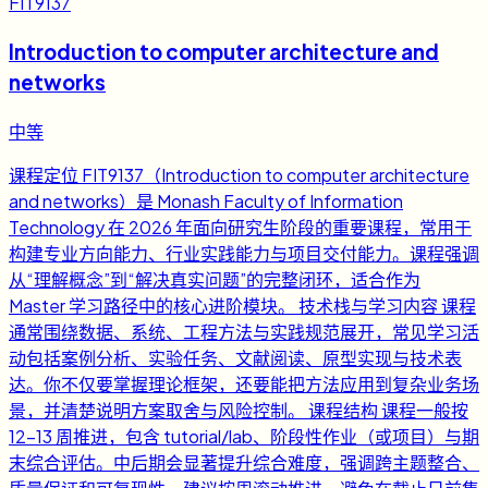
FIT9137
Introduction to computer architecture and
networks
中等
课程定位 FIT9137（Introduction to computer architecture
and networks）是 Monash Faculty of Information
Technology 在 2026 年面向研究生阶段的重要课程，常用于
构建专业方向能力、行业实践能力与项目交付能力。课程强调
从“理解概念”到“解决真实问题”的完整闭环，适合作为
Master 学习路径中的核心进阶模块。 技术栈与学习内容 课程
通常围绕数据、系统、工程方法与实践规范展开，常见学习活
动包括案例分析、实验任务、文献阅读、原型实现与技术表
达。你不仅要掌握理论框架，还要能把方法应用到复杂业务场
景，并清楚说明方案取舍与风险控制。 课程结构 课程一般按
12-13 周推进，包含 tutorial/lab、阶段性作业（或项目）与期
末综合评估。中后期会显著提升综合难度，强调跨主题整合、