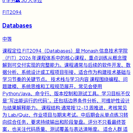
6
学分
👥
30
人学过
FIT2094
Databases
中等
课程定位 FIT2094（Databases）是 Monash 信息技术学院
（FIT）2026 年课程体系中的核心课程，重点训练从概念理
解到可交付实现的完整能力。课程通常与后续的软件开发、数
据分析、系统设计或工程项目衔接，适合作为构建技术基础与
学习节奏的关键节点。 技术栈与学习内容 课程围绕编程、问
题建模、系统思维和工程规范展开，常见会使用
Python/Java、命令行、版本控制和测试工具。学习目标不仅
是“写出能运行的代码”，还包括边界条件分析、可维护性设计
与结果解释能力。 课程结构 通常按 12-13 周推进，考核常见
为 Lab/Quiz、作业项目与期末考试。中后期会从单点练习转
向综合任务，要求持续输出和阶段复盘。评分不只看最终答
案，也关注代码质量、测试覆盖与表达清晰度。 适合人群 适