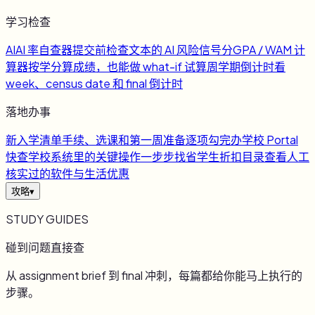
学习检查
AI
AI 率自查器
提交前检查文本的 AI 风险信号
分
GPA / WAM 计
算器
按学分算成绩，也能做 what-if 试算
周
学期倒计时
看
week、census date 和 final 倒计时
落地办事
新
入学清单
手续、选课和第一周准备逐项勾完
办
学校 Portal
快查
学校系统里的关键操作一步步找
省
学生折扣目录
查看人工
核实过的软件与生活优惠
攻略
▾
STUDY GUIDES
碰到问题直接查
从 assignment brief 到 final 冲刺，每篇都给你能马上执行的
步骤。