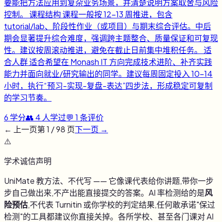
要能把方法应用到复杂业务场景，并清楚说明方案取舍与风险
控制。 课程结构 课程一般按 12-13 周推进，包含
tutorial/lab、阶段性作业（或项目）与期末综合评估。中后
期会显著提升综合难度，强调跨主题整合、质量保证和可复现
性。建议按周滚动推进，避免在截止日前集中堆积任务。 适
合人群 适合希望在 Monash IT 方向完成技术进阶、补齐实践
能力并面向就业/研究输出的同学。建议每周固定投入 10-14
小时，执行“预习-实现-复盘-表达”四步法，形成稳定可复制
的学习节奏。
6
学分
👥
4
人学过
💬
1
条评价
← 上一页
第
1
/
98
页
下一页 →
⚠️
学术诚信声明
UniMate 教方法、不代写 —— 它像课代表给你讲题,带你一步
步自己做出来,不产出能直接提交的答案。AI 率检测给的是
风
险预估
,不代表 Turnitin 或你学校的判定结果,任何敢承诺"保过
检测"的工具都建议你直接关掉。各所学校、甚至各门课对 AI