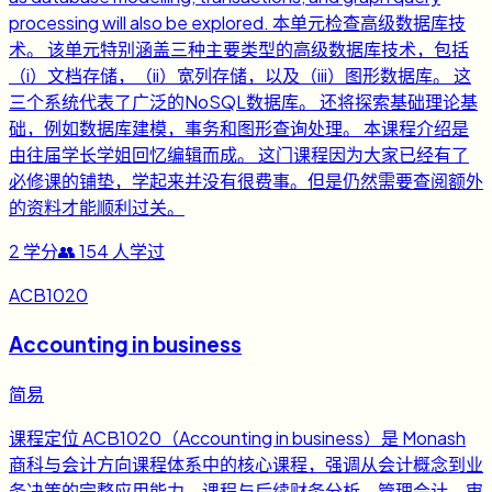
processing will also be explored. 本单元检查高级数据库技
术。 该单元特别涵盖三种主要类型的高级数据库技术，包括
（i）文档存储，（ii）宽列存储，以及（iii）图形数据库。 这
三个系统代表了广泛的NoSQL数据库。 还将探索基础理论基
础，例如数据库建模，事务和图形查询处理。 本课程介绍是
由往届学长学姐回忆编辑而成。 这门课程因为大家已经有了
必修课的铺垫，学起来并没有很费事。但是仍然需要查阅额外
的资料才能顺利过关。
2
学分
👥
154
人学过
ACB1020
Accounting in business
简易
课程定位 ACB1020（Accounting in business）是 Monash
商科与会计方向课程体系中的核心课程，强调从会计概念到业
务决策的完整应用能力。课程与后续财务分析、管理会计、审