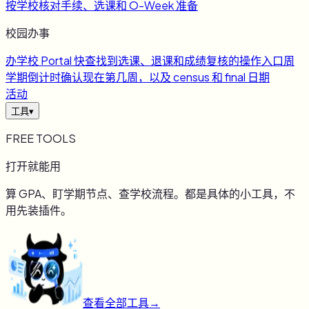
按学校核对手续、选课和 O-Week 准备
校园办事
办
学校 Portal 快查
找到选课、退课和成绩复核的操作入口
周
学期倒计时
确认现在第几周，以及 census 和 final 日期
活动
工具
▾
FREE TOOLS
打开就能用
算 GPA、盯学期节点、查学校流程。都是具体的小工具，不
用先装插件。
查看全部工具
→