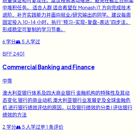
质量保证和可复现性。建议按周滚动推进，避免在截止日前集
中堆积任务。 适合人群 适合希望在 Monash IT 方向完成技术
进阶、补齐实践能力并面向就业/研究输出的同学。建议每周
固定投入 10-14 小时，执行“预习-实现-复盘-表达”四步法，
形成稳定可复制的学习节奏。
6
学分
👥
5
人学过
BFF 2401
Commercial Banking and Finance
中等
澳大利亚银行体系及四大商业银行 金融机构的特殊性及其动
态变化 银行的商业动机 澳大利亚银行业发展史及全球金融危
机 进行银行绩效评估的原因，以及银行绩效的分类 l 评估银行
绩效的方法
2
学分
👥
5
人学过
💬
1
条评价