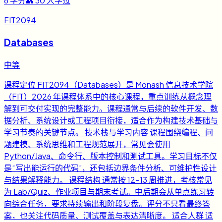
6
学分
👥
30
人学过
FIT2094
Databases
中等
课程定位 FIT2094（Databases）是 Monash 信息技术学院
（FIT）2026 年课程体系中的核心课程，重点训练从概念理
解到可交付实现的完整能力。课程通常与后续的软件开发、数
据分析、系统设计或工程项目衔接，适合作为构建技术基础与
学习节奏的关键节点。 技术栈与学习内容 课程围绕编程、问
题建模、系统思维和工程规范展开，常见会使用
Python/Java、命令行、版本控制和测试工具。学习目标不仅
是“写出能运行的代码”，还包括边界条件分析、可维护性设计
与结果解释能力。 课程结构 通常按 12-13 周推进，考核常见
为 Lab/Quiz、作业项目与期末考试。中后期会从单点练习转
向综合任务，要求持续输出和阶段复盘。评分不只看最终答
案，也关注代码质量、测试覆盖与表达清晰度。 适合人群 适