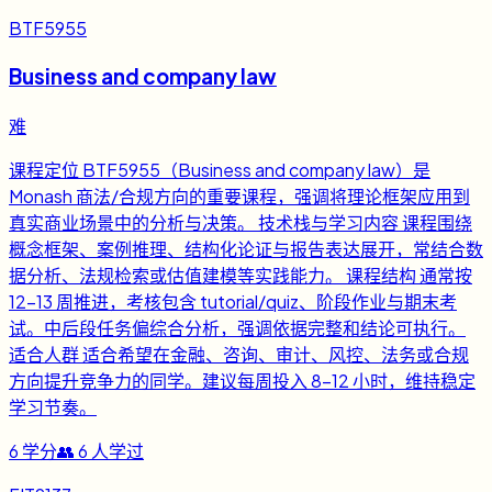
BTF5955
Business and company law
难
课程定位 BTF5955（Business and company law）是
Monash 商法/合规方向的重要课程，强调将理论框架应用到
真实商业场景中的分析与决策。 技术栈与学习内容 课程围绕
概念框架、案例推理、结构化论证与报告表达展开，常结合数
据分析、法规检索或估值建模等实践能力。 课程结构 通常按
12-13 周推进，考核包含 tutorial/quiz、阶段作业与期末考
试。中后段任务偏综合分析，强调依据完整和结论可执行。
适合人群 适合希望在金融、咨询、审计、风控、法务或合规
方向提升竞争力的同学。建议每周投入 8-12 小时，维持稳定
学习节奏。
6
学分
👥
6
人学过