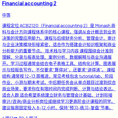
Financial accounting 2
中等
课程定位 ACB2120（Financial accounting 2）是 Monash 商
科与会计方向课程体系中的核心课程，强调从会计概念到业务
决策的完整应用能力。课程与后续财务分析、管理会计、审计
与企业决策模块衔接紧密，适合作为搭建会计知识框架和商业
分析能力的重要节点。 技术栈与学习内容 课程围绕会计准则
理解、分录与报表处理、案例分析、数据解释与商业沟通展
开。学习过程通常会结合电子表格工具、结构化计算、图表展
示与短报告写作，不仅要求“算得对”，还要求“讲得清”。 课程
结构 通常按 12-13 周推进，常见考核包含 tutorial/lab、阶段
作业、小测与期末考试。中后期任务会从单点题目过渡到综合
商业场景，要求你在有限时间内完成判断、计算与结论表达。
适合人群 适合希望系统建立财务与管理会计基础、计划衔接
审计/咨询/商业分析岗位或继续学习更高阶会计课程的同学。
建议每周固定投入 8-12 小时，保持“预习-练习-复盘”节奏。