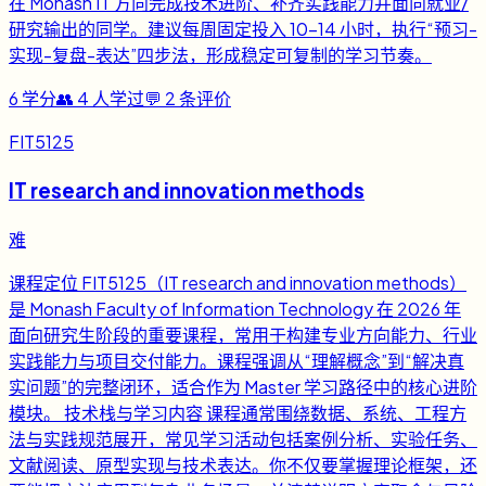
在 Monash IT 方向完成技术进阶、补齐实践能力并面向就业/
研究输出的同学。建议每周固定投入 10-14 小时，执行“预习-
实现-复盘-表达”四步法，形成稳定可复制的学习节奏。
6
学分
👥
4
人学过
💬
2
条评价
FIT5125
IT research and innovation methods
难
课程定位 FIT5125（IT research and innovation methods）
是 Monash Faculty of Information Technology 在 2026 年
面向研究生阶段的重要课程，常用于构建专业方向能力、行业
实践能力与项目交付能力。课程强调从“理解概念”到“解决真
实问题”的完整闭环，适合作为 Master 学习路径中的核心进阶
模块。 技术栈与学习内容 课程通常围绕数据、系统、工程方
法与实践规范展开，常见学习活动包括案例分析、实验任务、
文献阅读、原型实现与技术表达。你不仅要掌握理论框架，还