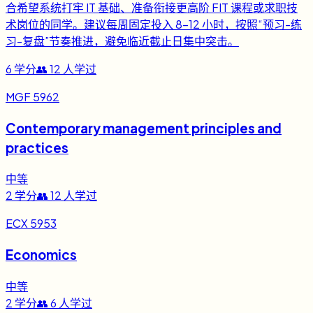
合希望系统打牢 IT 基础、准备衔接更高阶 FIT 课程或求职技
术岗位的同学。建议每周固定投入 8-12 小时，按照“预习-练
习-复盘”节奏推进，避免临近截止日集中突击。
6
学分
👥
12
人学过
MGF 5962
Contemporary management principles and
practices
中等
2
学分
👥
12
人学过
ECX 5953
Economics
中等
2
学分
👥
6
人学过