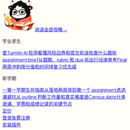
阅读全部攻略
→
学业求生
查
Turnitin AI 检测
看懂风险边界和提交前该检查什么
题
拆
assignment brief
从题眼、rubric 和 due 拆出行动清单
考
Final
两周冲刺
按分值和时间排复习优先级
新学期
一
第一学期生存指南
从落地两周排到第一个 assignment
选
选
课避坑
从 outline 判断工作量和真实难度
退
Census date
分清
退课、学费和成绩记录的关键节点
定价
登录
免费注册
安装插件