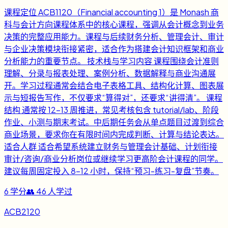
课程定位 ACB1120（Financial accounting 1）是 Monash 商
科与会计方向课程体系中的核心课程，强调从会计概念到业务
决策的完整应用能力。课程与后续财务分析、管理会计、审计
与企业决策模块衔接紧密，适合作为搭建会计知识框架和商业
分析能力的重要节点。 技术栈与学习内容 课程围绕会计准则
理解、分录与报表处理、案例分析、数据解释与商业沟通展
开。学习过程通常会结合电子表格工具、结构化计算、图表展
示与短报告写作，不仅要求“算得对”，还要求“讲得清”。 课程
结构 通常按 12-13 周推进，常见考核包含 tutorial/lab、阶段
作业、小测与期末考试。中后期任务会从单点题目过渡到综合
商业场景，要求你在有限时间内完成判断、计算与结论表达。
适合人群 适合希望系统建立财务与管理会计基础、计划衔接
审计/咨询/商业分析岗位或继续学习更高阶会计课程的同学。
建议每周固定投入 8-12 小时，保持“预习-练习-复盘”节奏。
6
学分
👥
46
人学过
ACB2120