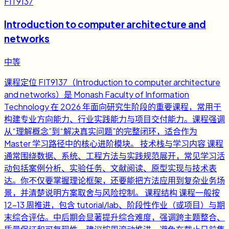
FIT9137
Introduction to computer architecture and
networks
中等
课程定位 FIT9137（Introduction to computer architecture
and networks）是 Monash Faculty of Information
Technology 在 2026 年面向研究生阶段的重要课程，常用于
构建专业方向能力、行业实践能力与项目交付能力。课程强调
从“理解概念”到“解决真实问题”的完整闭环，适合作为
Master 学习路径中的核心进阶模块。 技术栈与学习内容 课程
通常围绕数据、系统、工程方法与实践规范展开，常见学习活
动包括案例分析、实验任务、文献阅读、原型实现与技术表
达。你不仅要掌握理论框架，还要能把方法应用到复杂业务场
景，并清楚说明方案取舍与风险控制。 课程结构 课程一般按
12-13 周推进，包含 tutorial/lab、阶段性作业（或项目）与期
末综合评估。中后期会显著提升综合难度，强调跨主题整合、