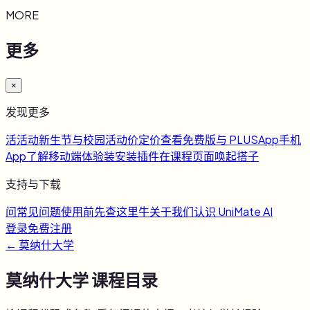
MORE
更多
×
发现更多
活
活动
新生节与校园活动
价
定价
查看免费版与 PLUS
App
手机
App
了解移动端体验
装
安装插件
在课程页面唤起搭子
支持与下载
问
常见问题
使用前先查这里
牛
关于我们
认识 UniMate AI
登录
免费注册
←
莫纳什大学
莫纳什大学
课程目录