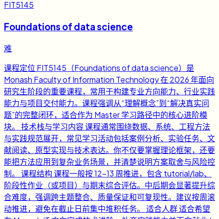
FIT5145
Foundations of data science
难
课程定位 FIT5145（Foundations of data science）是
Monash Faculty of Information Technology 在 2026 年面向
研究生阶段的重要课程，常用于构建专业方向能力、行业实践
能力与项目交付能力。课程强调从“理解概念”到“解决真实问
题”的完整闭环，适合作为 Master 学习路径中的核心进阶模
块。 技术栈与学习内容 课程通常围绕数据、系统、工程方法
与实践规范展开，常见学习活动包括案例分析、实验任务、文
献阅读、原型实现与技术表达。你不仅要掌握理论框架，还要
能把方法应用到复杂业务场景，并清楚说明方案取舍与风险控
制。 课程结构 课程一般按 12-13 周推进，包含 tutorial/lab、
阶段性作业（或项目）与期末综合评估。中后期会显著提升综
合难度，强调跨主题整合、质量保证和可复现性。建议按周滚
动推进，避免在截止日前集中堆积任务。 适合人群 适合希望