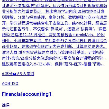
计与企业决策模块衔接紧密，适合作为搭建会计知识框架和商
业分析能力的重要节点。 技术栈与学习内容 课程围绕会计准
则理解、分录与报表处理、案例分析、数据解释与商业沟通展
开。学习过程通常会结合电子表格工具、结构化计算、图表展
示与短报告写作，不仅要求“算得对”，还要求“讲得清”。 课程
结构 通常按 12-13 周推进，常见考核包含 tutorial/lab、阶段
作业、小测与期末考试。中后期任务会从单点题目过渡到综合
商业场景，要求你在有限时间内完成判断、计算与结论表达。
适合人群 适合希望系统建立财务与管理会计基础、计划衔接
审计/咨询/商业分析岗位或继续学习更高阶会计课程的同学。
建议每周固定投入 8-12 小时，保持“预习-练习-复盘”节奏。
6
学分
👥
65
人学过
ACB1120
Financial accounting 1
简易