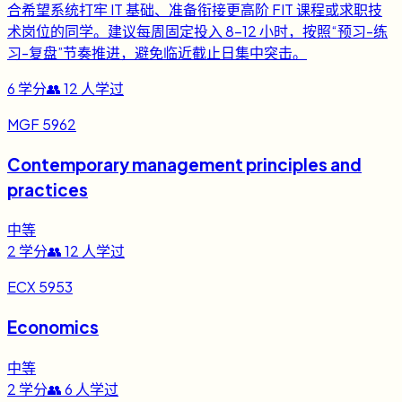
合希望系统打牢 IT 基础、准备衔接更高阶 FIT 课程或求职技
术岗位的同学。建议每周固定投入 8-12 小时，按照“预习-练
习-复盘”节奏推进，避免临近截止日集中突击。
6
学分
👥
12
人学过
MGF 5962
Contemporary management principles and
practices
中等
2
学分
👥
12
人学过
ECX 5953
Economics
中等
2
学分
👥
6
人学过