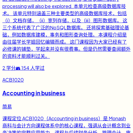
processing will also be explored. 本单元检查高级数据库技
术。 该单元特别涵盖三种主要类型的高级数据库技术，包括
（i）文档存储，（ii）宽列存储，以及（iii）图形数据库。 这
三个系统代表了广泛的NoSQL数据库。 还将探索基础理论基
础，例如数据库建模，事务和图形查询处理。 本课程介绍是
由往届学长学姐回忆编辑而成。 这门课程因为大家已经有了
必修课的铺垫，学起来并没有很费事。但是仍然需要查阅额外
的资料才能顺利过关。
2
学分
👥
154
人学过
ACB1020
Accounting in business
简易
课程定位 ACB1020（Accounting in business）是 Monash
商科与会计方向课程体系中的核心课程，强调从会计概念到业
务决策的完整应用能力。课程与后续财务分析、管理会计、审