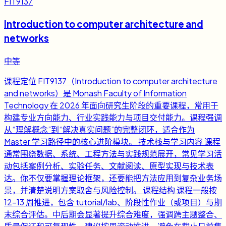
FIT9137
Introduction to computer architecture and
networks
中等
课程定位 FIT9137（Introduction to computer architecture
and networks）是 Monash Faculty of Information
Technology 在 2026 年面向研究生阶段的重要课程，常用于
构建专业方向能力、行业实践能力与项目交付能力。课程强调
从“理解概念”到“解决真实问题”的完整闭环，适合作为
Master 学习路径中的核心进阶模块。 技术栈与学习内容 课程
通常围绕数据、系统、工程方法与实践规范展开，常见学习活
动包括案例分析、实验任务、文献阅读、原型实现与技术表
达。你不仅要掌握理论框架，还要能把方法应用到复杂业务场
景，并清楚说明方案取舍与风险控制。 课程结构 课程一般按
12-13 周推进，包含 tutorial/lab、阶段性作业（或项目）与期
末综合评估。中后期会显著提升综合难度，强调跨主题整合、