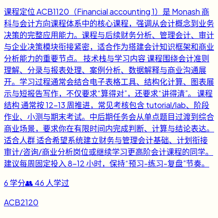
课程定位 ACB1120（Financial accounting 1）是 Monash 商
科与会计方向课程体系中的核心课程，强调从会计概念到业务
决策的完整应用能力。课程与后续财务分析、管理会计、审计
与企业决策模块衔接紧密，适合作为搭建会计知识框架和商业
分析能力的重要节点。 技术栈与学习内容 课程围绕会计准则
理解、分录与报表处理、案例分析、数据解释与商业沟通展
开。学习过程通常会结合电子表格工具、结构化计算、图表展
示与短报告写作，不仅要求“算得对”，还要求“讲得清”。 课程
结构 通常按 12-13 周推进，常见考核包含 tutorial/lab、阶段
作业、小测与期末考试。中后期任务会从单点题目过渡到综合
商业场景，要求你在有限时间内完成判断、计算与结论表达。
适合人群 适合希望系统建立财务与管理会计基础、计划衔接
审计/咨询/商业分析岗位或继续学习更高阶会计课程的同学。
建议每周固定投入 8-12 小时，保持“预习-练习-复盘”节奏。
6
学分
👥
46
人学过
ACB2120