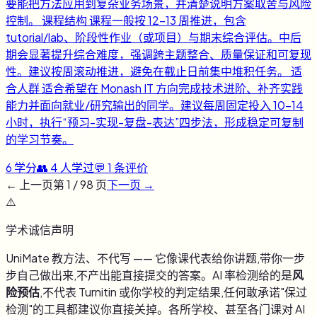
要能把方法应用到复杂业务场景，并清楚说明方案取舍与风险
控制。 课程结构 课程一般按 12-13 周推进，包含
tutorial/lab、阶段性作业（或项目）与期末综合评估。中后
期会显著提升综合难度，强调跨主题整合、质量保证和可复现
性。建议按周滚动推进，避免在截止日前集中堆积任务。 适
合人群 适合希望在 Monash IT 方向完成技术进阶、补齐实践
能力并面向就业/研究输出的同学。建议每周固定投入 10-14
小时，执行“预习-实现-复盘-表达”四步法，形成稳定可复制
的学习节奏。
6
学分
👥
4
人学过
💬
1
条评价
← 上一页
第
1
/
98
页
下一页 →
⚠️
学术诚信声明
UniMate 教方法、不代写 —— 它像课代表给你讲题,带你一步
步自己做出来,不产出能直接提交的答案。AI 率检测给的是
风
险预估
,不代表 Turnitin 或你学校的判定结果,任何敢承诺"保过
检测"的工具都建议你直接关掉。各所学校、甚至各门课对 AI