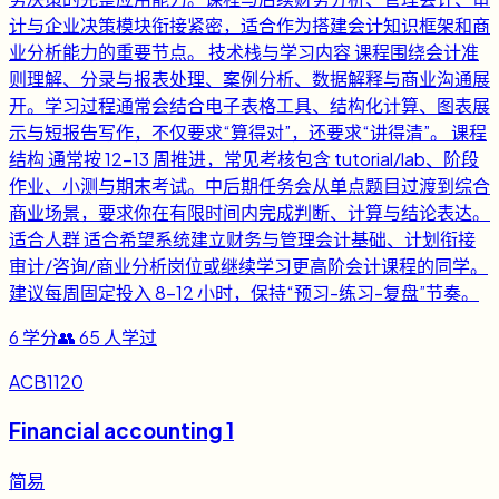
计与企业决策模块衔接紧密，适合作为搭建会计知识框架和商
业分析能力的重要节点。 技术栈与学习内容 课程围绕会计准
则理解、分录与报表处理、案例分析、数据解释与商业沟通展
开。学习过程通常会结合电子表格工具、结构化计算、图表展
示与短报告写作，不仅要求“算得对”，还要求“讲得清”。 课程
结构 通常按 12-13 周推进，常见考核包含 tutorial/lab、阶段
作业、小测与期末考试。中后期任务会从单点题目过渡到综合
商业场景，要求你在有限时间内完成判断、计算与结论表达。
适合人群 适合希望系统建立财务与管理会计基础、计划衔接
审计/咨询/商业分析岗位或继续学习更高阶会计课程的同学。
建议每周固定投入 8-12 小时，保持“预习-练习-复盘”节奏。
6
学分
👥
65
人学过
ACB1120
Financial accounting 1
简易