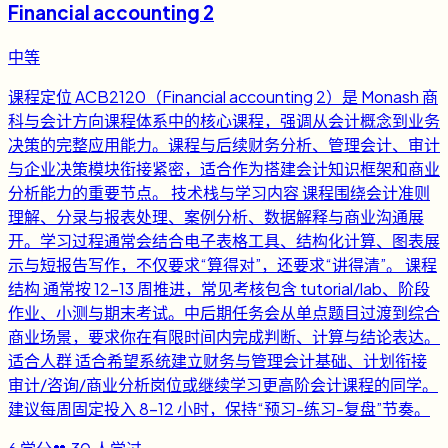
Financial accounting 2
中等
课程定位 ACB2120（Financial accounting 2）是 Monash 商
科与会计方向课程体系中的核心课程，强调从会计概念到业务
决策的完整应用能力。课程与后续财务分析、管理会计、审计
与企业决策模块衔接紧密，适合作为搭建会计知识框架和商业
分析能力的重要节点。 技术栈与学习内容 课程围绕会计准则
理解、分录与报表处理、案例分析、数据解释与商业沟通展
开。学习过程通常会结合电子表格工具、结构化计算、图表展
示与短报告写作，不仅要求“算得对”，还要求“讲得清”。 课程
结构 通常按 12-13 周推进，常见考核包含 tutorial/lab、阶段
作业、小测与期末考试。中后期任务会从单点题目过渡到综合
商业场景，要求你在有限时间内完成判断、计算与结论表达。
适合人群 适合希望系统建立财务与管理会计基础、计划衔接
审计/咨询/商业分析岗位或继续学习更高阶会计课程的同学。
建议每周固定投入 8-12 小时，保持“预习-练习-复盘”节奏。