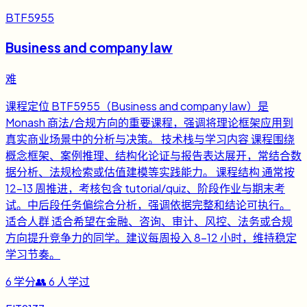
BTF5955
Business and company law
难
课程定位 BTF5955（Business and company law）是
Monash 商法/合规方向的重要课程，强调将理论框架应用到
真实商业场景中的分析与决策。 技术栈与学习内容 课程围绕
概念框架、案例推理、结构化论证与报告表达展开，常结合数
据分析、法规检索或估值建模等实践能力。 课程结构 通常按
12-13 周推进，考核包含 tutorial/quiz、阶段作业与期末考
试。中后段任务偏综合分析，强调依据完整和结论可执行。
适合人群 适合希望在金融、咨询、审计、风控、法务或合规
方向提升竞争力的同学。建议每周投入 8-12 小时，维持稳定
学习节奏。
6
学分
👥
6
人学过