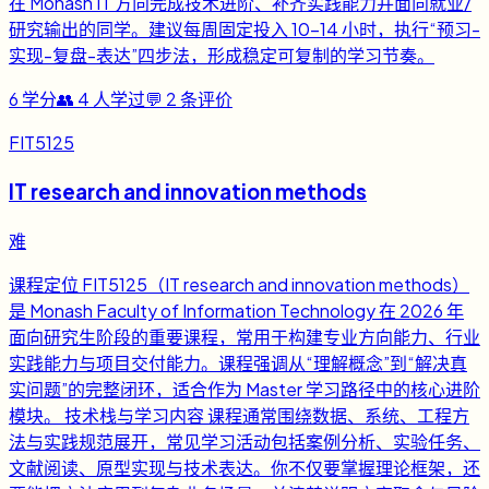
在 Monash IT 方向完成技术进阶、补齐实践能力并面向就业/
研究输出的同学。建议每周固定投入 10-14 小时，执行“预习-
实现-复盘-表达”四步法，形成稳定可复制的学习节奏。
6
学分
👥
4
人学过
💬
2
条评价
FIT5125
IT research and innovation methods
难
课程定位 FIT5125（IT research and innovation methods）
是 Monash Faculty of Information Technology 在 2026 年
面向研究生阶段的重要课程，常用于构建专业方向能力、行业
实践能力与项目交付能力。课程强调从“理解概念”到“解决真
实问题”的完整闭环，适合作为 Master 学习路径中的核心进阶
模块。 技术栈与学习内容 课程通常围绕数据、系统、工程方
法与实践规范展开，常见学习活动包括案例分析、实验任务、
文献阅读、原型实现与技术表达。你不仅要掌握理论框架，还