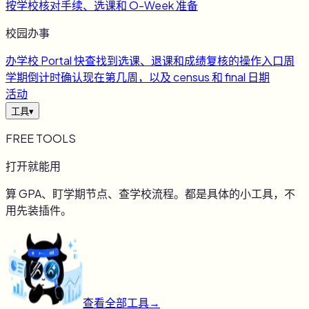
按学校核对手续、选课和 O-Week 准备
校园办事
办
学校 Portal 快查
找到选课、退课和成绩复核的操作入口
周
学期倒计时
确认现在第几周，以及 census 和 final 日期
活动
工具
▾
FREE TOOLS
打开就能用
算 GPA、盯学期节点、查学校流程。都是具体的小工具，不
用先装插件。
查看全部工具
→