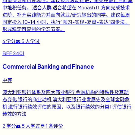
质量保证和可复现性。建议按周滚动推进，避免在截止日前集
中堆积任务。 适合人群 适合希望在 Monash IT 方向完成技术
进阶、补齐实践能力并面向就业/研究输出的同学。建议每周
固定投入 10-14 小时，执行“预习-实现-复盘-表达”四步法，
形成稳定可复制的学习节奏。
6
学分
👥
5
人学过
BFF 2401
Commercial Banking and Finance
中等
澳大利亚银行体系及四大商业银行 金融机构的特殊性及其动
态变化 银行的商业动机 澳大利亚银行业发展史及全球金融危
机 进行银行绩效评估的原因，以及银行绩效的分类 l 评估银行
绩效的方法
2
学分
👥
5
人学过
💬
1
条评价