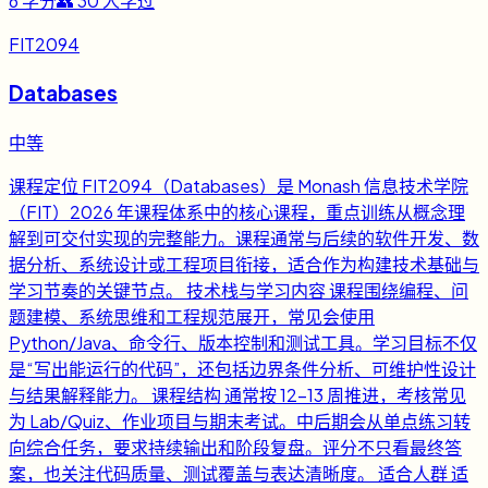
6
学分
👥
30
人学过
FIT2094
Databases
中等
课程定位 FIT2094（Databases）是 Monash 信息技术学院
（FIT）2026 年课程体系中的核心课程，重点训练从概念理
解到可交付实现的完整能力。课程通常与后续的软件开发、数
据分析、系统设计或工程项目衔接，适合作为构建技术基础与
学习节奏的关键节点。 技术栈与学习内容 课程围绕编程、问
题建模、系统思维和工程规范展开，常见会使用
Python/Java、命令行、版本控制和测试工具。学习目标不仅
是“写出能运行的代码”，还包括边界条件分析、可维护性设计
与结果解释能力。 课程结构 通常按 12-13 周推进，考核常见
为 Lab/Quiz、作业项目与期末考试。中后期会从单点练习转
向综合任务，要求持续输出和阶段复盘。评分不只看最终答
案，也关注代码质量、测试覆盖与表达清晰度。 适合人群 适