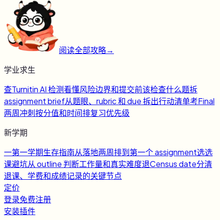
阅读全部攻略
→
学业求生
查
Turnitin AI 检测
看懂风险边界和提交前该检查什么
题
拆
assignment brief
从题眼、rubric 和 due 拆出行动清单
考
Final
两周冲刺
按分值和时间排复习优先级
新学期
一
第一学期生存指南
从落地两周排到第一个 assignment
选
选
课避坑
从 outline 判断工作量和真实难度
退
Census date
分清
退课、学费和成绩记录的关键节点
定价
登录
免费注册
安装插件