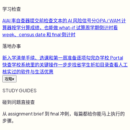
学习检查
AI
AI 率自查器
提交前检查文本的 AI 风险信号
分
GPA / WAM 计
算器
按学分算成绩，也能做 what-if 试算
周
学期倒计时
看
week、census date 和 final 倒计时
落地办事
新
入学清单
手续、选课和第一周准备逐项勾完
办
学校 Portal
快查
学校系统里的关键操作一步步找
省
学生折扣目录
查看人工
核实过的软件与生活优惠
攻略
▾
STUDY GUIDES
碰到问题直接查
从 assignment brief 到 final 冲刺，每篇都给你能马上执行的
步骤。