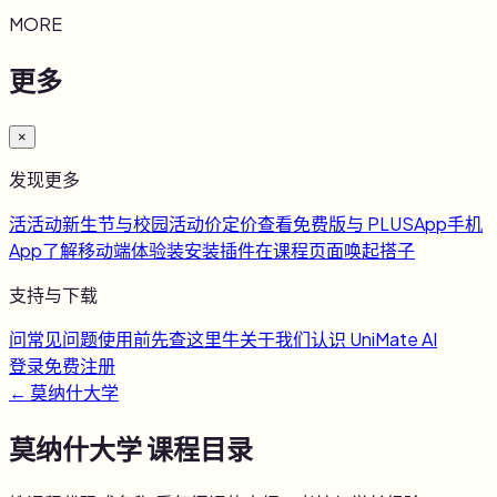
MORE
更多
×
发现更多
活
活动
新生节与校园活动
价
定价
查看免费版与 PLUS
App
手机
App
了解移动端体验
装
安装插件
在课程页面唤起搭子
支持与下载
问
常见问题
使用前先查这里
牛
关于我们
认识 UniMate AI
登录
免费注册
←
莫纳什大学
莫纳什大学
课程目录