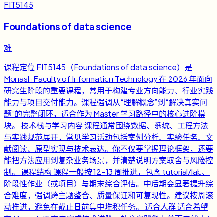
FIT5145
Foundations of data science
难
课程定位 FIT5145（Foundations of data science）是
Monash Faculty of Information Technology 在 2026 年面向
研究生阶段的重要课程，常用于构建专业方向能力、行业实践
能力与项目交付能力。课程强调从“理解概念”到“解决真实问
题”的完整闭环，适合作为 Master 学习路径中的核心进阶模
块。 技术栈与学习内容 课程通常围绕数据、系统、工程方法
与实践规范展开，常见学习活动包括案例分析、实验任务、文
献阅读、原型实现与技术表达。你不仅要掌握理论框架，还要
能把方法应用到复杂业务场景，并清楚说明方案取舍与风险控
制。 课程结构 课程一般按 12-13 周推进，包含 tutorial/lab、
阶段性作业（或项目）与期末综合评估。中后期会显著提升综
合难度，强调跨主题整合、质量保证和可复现性。建议按周滚
动推进，避免在截止日前集中堆积任务。 适合人群 适合希望