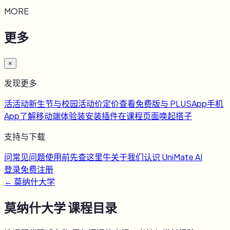
MORE
更多
×
发现更多
活
活动
新生节与校园活动
价
定价
查看免费版与 PLUS
App
手机
App
了解移动端体验
装
安装插件
在课程页面唤起搭子
支持与下载
问
常见问题
使用前先查这里
牛
关于我们
认识 UniMate AI
登录
免费注册
←
莫纳什大学
莫纳什大学
课程目录