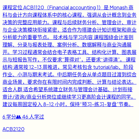
课程定位 ACB1120（Financial accounting 1）是 Monash 商
科与会计方向课程体系中的核心课程，强调从会计概念到业务
决策的完整应用能力。课程与后续财务分析、管理会计、审计
与企业决策模块衔接紧密，适合作为搭建会计知识框架和商业
分析能力的重要节点。 技术栈与学习内容 课程围绕会计准则
理解、分录与报表处理、案例分析、数据解释与商业沟通展
开。学习过程通常会结合电子表格工具、结构化计算、图表展
示与短报告写作，不仅要求“算得对”，还要求“讲得清”。 课程
结构 通常按 12-13 周推进，常见考核包含 tutorial/lab、阶段
作业、小测与期末考试。中后期任务会从单点题目过渡到综合
商业场景，要求你在有限时间内完成判断、计算与结论表达。
适合人群 适合希望系统建立财务与管理会计基础、计划衔接
审计/咨询/商业分析岗位或继续学习更高阶会计课程的同学。
建议每周固定投入 8-12 小时，保持“预习-练习-复盘”节奏。
6
学分
👥
46
人学过
ACB2120