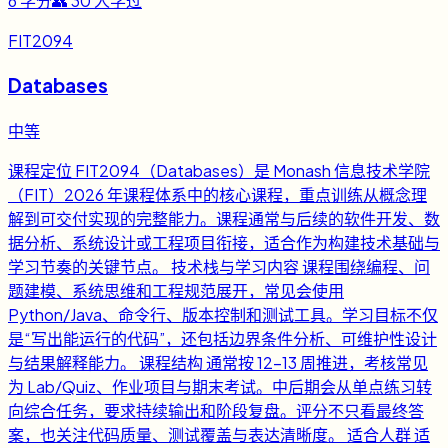
6
学分
👥
30
人学过
FIT2094
Databases
中等
课程定位 FIT2094（Databases）是 Monash 信息技术学院
（FIT）2026 年课程体系中的核心课程，重点训练从概念理
解到可交付实现的完整能力。课程通常与后续的软件开发、数
据分析、系统设计或工程项目衔接，适合作为构建技术基础与
学习节奏的关键节点。 技术栈与学习内容 课程围绕编程、问
题建模、系统思维和工程规范展开，常见会使用
Python/Java、命令行、版本控制和测试工具。学习目标不仅
是“写出能运行的代码”，还包括边界条件分析、可维护性设计
与结果解释能力。 课程结构 通常按 12-13 周推进，考核常见
为 Lab/Quiz、作业项目与期末考试。中后期会从单点练习转
向综合任务，要求持续输出和阶段复盘。评分不只看最终答
案，也关注代码质量、测试覆盖与表达清晰度。 适合人群 适