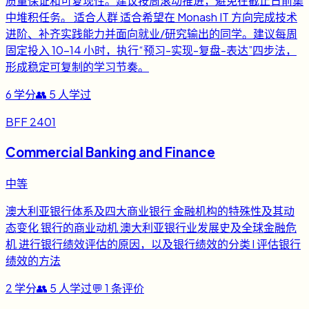
质量保证和可复现性。建议按周滚动推进，避免在截止日前集
中堆积任务。 适合人群 适合希望在 Monash IT 方向完成技术
进阶、补齐实践能力并面向就业/研究输出的同学。建议每周
固定投入 10-14 小时，执行“预习-实现-复盘-表达”四步法，
形成稳定可复制的学习节奏。
6
学分
👥
5
人学过
BFF 2401
Commercial Banking and Finance
中等
澳大利亚银行体系及四大商业银行 金融机构的特殊性及其动
态变化 银行的商业动机 澳大利亚银行业发展史及全球金融危
机 进行银行绩效评估的原因，以及银行绩效的分类 l 评估银行
绩效的方法
2
学分
👥
5
人学过
💬
1
条评价