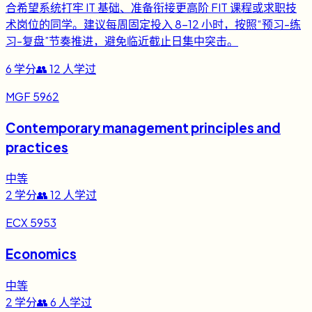
合希望系统打牢 IT 基础、准备衔接更高阶 FIT 课程或求职技
术岗位的同学。建议每周固定投入 8-12 小时，按照“预习-练
习-复盘”节奏推进，避免临近截止日集中突击。
6
学分
👥
12
人学过
MGF 5962
Contemporary management principles and
practices
中等
2
学分
👥
12
人学过
ECX 5953
Economics
中等
2
学分
👥
6
人学过