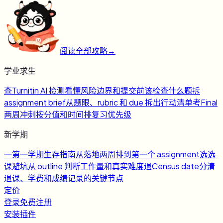
阅读全部攻略
→
学业求生
查
Turnitin AI 检测
看懂风险边界和提交前该检查什么
题
拆
assignment brief
从题眼、rubric 和 due 拆出行动清单
考
Final
两周冲刺
按分值和时间排复习优先级
新学期
一
第一学期生存指南
从落地两周排到第一个 assignment
选
选
课避坑
从 outline 判断工作量和真实难度
退
Census date
分清
退课、学费和成绩记录的关键节点
定价
登录
免费注册
安装插件