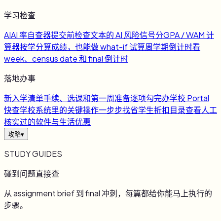
学习检查
AI
AI 率自查器
提交前检查文本的 AI 风险信号
分
GPA / WAM 计
算器
按学分算成绩，也能做 what-if 试算
周
学期倒计时
看
week、census date 和 final 倒计时
落地办事
新
入学清单
手续、选课和第一周准备逐项勾完
办
学校 Portal
快查
学校系统里的关键操作一步步找
省
学生折扣目录
查看人工
核实过的软件与生活优惠
攻略
▾
STUDY GUIDES
碰到问题直接查
从 assignment brief 到 final 冲刺，每篇都给你能马上执行的
步骤。