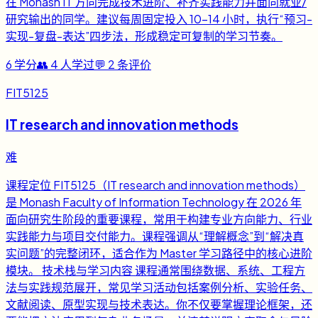
在 Monash IT 方向完成技术进阶、补齐实践能力并面向就业/
研究输出的同学。建议每周固定投入 10-14 小时，执行“预习-
实现-复盘-表达”四步法，形成稳定可复制的学习节奏。
6
学分
👥
4
人学过
💬
2
条评价
FIT5125
IT research and innovation methods
难
课程定位 FIT5125（IT research and innovation methods）
是 Monash Faculty of Information Technology 在 2026 年
面向研究生阶段的重要课程，常用于构建专业方向能力、行业
实践能力与项目交付能力。课程强调从“理解概念”到“解决真
实问题”的完整闭环，适合作为 Master 学习路径中的核心进阶
模块。 技术栈与学习内容 课程通常围绕数据、系统、工程方
法与实践规范展开，常见学习活动包括案例分析、实验任务、
文献阅读、原型实现与技术表达。你不仅要掌握理论框架，还