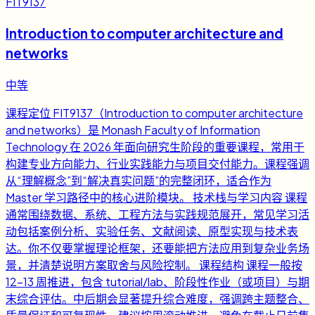
FIT9137
Introduction to computer architecture and
networks
中等
课程定位 FIT9137（Introduction to computer architecture
and networks）是 Monash Faculty of Information
Technology 在 2026 年面向研究生阶段的重要课程，常用于
构建专业方向能力、行业实践能力与项目交付能力。课程强调
从“理解概念”到“解决真实问题”的完整闭环，适合作为
Master 学习路径中的核心进阶模块。 技术栈与学习内容 课程
通常围绕数据、系统、工程方法与实践规范展开，常见学习活
动包括案例分析、实验任务、文献阅读、原型实现与技术表
达。你不仅要掌握理论框架，还要能把方法应用到复杂业务场
景，并清楚说明方案取舍与风险控制。 课程结构 课程一般按
12-13 周推进，包含 tutorial/lab、阶段性作业（或项目）与期
末综合评估。中后期会显著提升综合难度，强调跨主题整合、