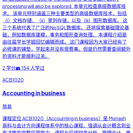
processing will also be explored. 本单元检查高级数据库技
术。 该单元特别涵盖三种主要类型的高级数据库技术，包括
（i）文档存储，（ii）宽列存储，以及（iii）图形数据库。 这
三个系统代表了广泛的NoSQL数据库。 还将探索基础理论基
础，例如数据库建模，事务和图形查询处理。 本课程介绍是
由往届学长学姐回忆编辑而成。 这门课程因为大家已经有了
必修课的铺垫，学起来并没有很费事。但是仍然需要查阅额外
的资料才能顺利过关。
2
学分
👥
154
人学过
ACB1020
Accounting in business
简易
课程定位 ACB1020（Accounting in business）是 Monash
商科与会计方向课程体系中的核心课程，强调从会计概念到业
务决策的完整应用能力。课程与后续财务分析、管理会计、审