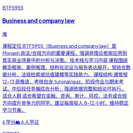
BTF5955
Business and company law
难
课程定位 BTF5955（Business and company law）是
Monash 商法/合规方向的重要课程，强调将理论框架应用到
真实商业场景中的分析与决策。 技术栈与学习内容 课程围绕
概念框架、案例推理、结构化论证与报告表达展开，常结合数
据分析、法规检索或估值建模等实践能力。 课程结构 通常按
12-13 周推进，考核包含 tutorial/quiz、阶段作业与期末考
试。中后段任务偏综合分析，强调依据完整和结论可执行。
适合人群 适合希望在金融、咨询、审计、风控、法务或合规
方向提升竞争力的同学。建议每周投入 8-12 小时，维持稳定
学习节奏。
6
学分
👥
6
人学过