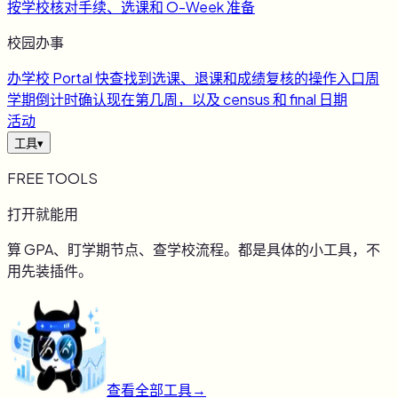
按学校核对手续、选课和 O-Week 准备
校园办事
办
学校 Portal 快查
找到选课、退课和成绩复核的操作入口
周
学期倒计时
确认现在第几周，以及 census 和 final 日期
活动
工具
▾
FREE TOOLS
打开就能用
算 GPA、盯学期节点、查学校流程。都是具体的小工具，不
用先装插件。
查看全部工具
→