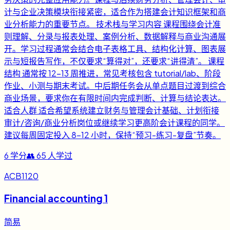
计与企业决策模块衔接紧密，适合作为搭建会计知识框架和商
业分析能力的重要节点。 技术栈与学习内容 课程围绕会计准
则理解、分录与报表处理、案例分析、数据解释与商业沟通展
开。学习过程通常会结合电子表格工具、结构化计算、图表展
示与短报告写作，不仅要求“算得对”，还要求“讲得清”。 课程
结构 通常按 12-13 周推进，常见考核包含 tutorial/lab、阶段
作业、小测与期末考试。中后期任务会从单点题目过渡到综合
商业场景，要求你在有限时间内完成判断、计算与结论表达。
适合人群 适合希望系统建立财务与管理会计基础、计划衔接
审计/咨询/商业分析岗位或继续学习更高阶会计课程的同学。
建议每周固定投入 8-12 小时，保持“预习-练习-复盘”节奏。
6
学分
👥
65
人学过
ACB1120
Financial accounting 1
简易