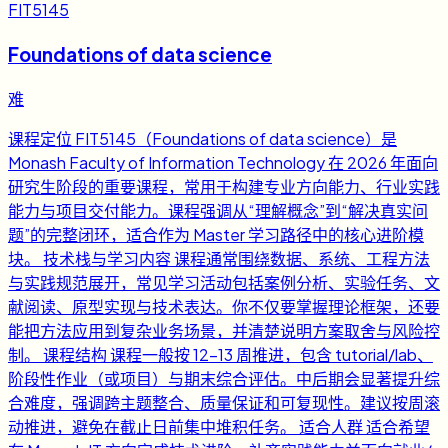
FIT5145
Foundations of data science
难
课程定位 FIT5145（Foundations of data science）是
Monash Faculty of Information Technology 在 2026 年面向
研究生阶段的重要课程，常用于构建专业方向能力、行业实践
能力与项目交付能力。课程强调从“理解概念”到“解决真实问
题”的完整闭环，适合作为 Master 学习路径中的核心进阶模
块。 技术栈与学习内容 课程通常围绕数据、系统、工程方法
与实践规范展开，常见学习活动包括案例分析、实验任务、文
献阅读、原型实现与技术表达。你不仅要掌握理论框架，还要
能把方法应用到复杂业务场景，并清楚说明方案取舍与风险控
制。 课程结构 课程一般按 12-13 周推进，包含 tutorial/lab、
阶段性作业（或项目）与期末综合评估。中后期会显著提升综
合难度，强调跨主题整合、质量保证和可复现性。建议按周滚
动推进，避免在截止日前集中堆积任务。 适合人群 适合希望