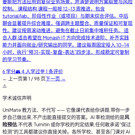
要能把方法应用到复杂业务场景，并清楚说明方案取舍与风险
控制。 课程结构 课程一般按 12-13 周推进，包含
tutorial/lab、阶段性作业（或项目）与期末综合评估。中后
期会显著提升综合难度，强调跨主题整合、质量保证和可复现
性。建议按周滚动推进，避免在截止日前集中堆积任务。 适
合人群 适合希望在 Monash IT 方向完成技术进阶、补齐实践
能力并面向就业/研究输出的同学。建议每周固定投入 10-14
小时，执行“预习-实现-复盘-表达”四步法，形成稳定可复制
的学习节奏。
6
学分
👥
4
人学过
💬
1
条评价
← 上一页
第
1
/
98
页
下一页 →
⚠️
学术诚信声明
UniMate 教方法、不代写 —— 它像课代表给你讲题,带你一步
步自己做出来,不产出能直接提交的答案。AI 率检测给的是
风
险预估
,不代表 Turnitin 或你学校的判定结果,任何敢承诺"保过
检测"的工具都建议你直接关掉。各所学校、甚至各门课对 AI