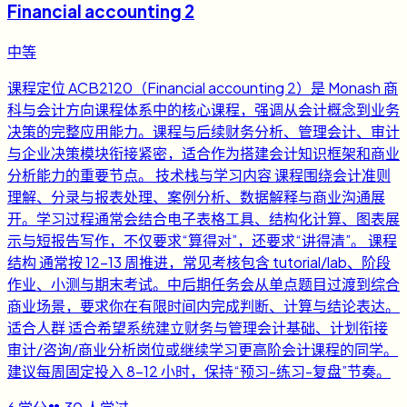
Financial accounting 2
中等
课程定位 ACB2120（Financial accounting 2）是 Monash 商
科与会计方向课程体系中的核心课程，强调从会计概念到业务
决策的完整应用能力。课程与后续财务分析、管理会计、审计
与企业决策模块衔接紧密，适合作为搭建会计知识框架和商业
分析能力的重要节点。 技术栈与学习内容 课程围绕会计准则
理解、分录与报表处理、案例分析、数据解释与商业沟通展
开。学习过程通常会结合电子表格工具、结构化计算、图表展
示与短报告写作，不仅要求“算得对”，还要求“讲得清”。 课程
结构 通常按 12-13 周推进，常见考核包含 tutorial/lab、阶段
作业、小测与期末考试。中后期任务会从单点题目过渡到综合
商业场景，要求你在有限时间内完成判断、计算与结论表达。
适合人群 适合希望系统建立财务与管理会计基础、计划衔接
审计/咨询/商业分析岗位或继续学习更高阶会计课程的同学。
建议每周固定投入 8-12 小时，保持“预习-练习-复盘”节奏。