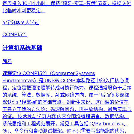
每周投入 10-14 小时，保持“预习-实现-复盘”节奏，持续交付
比临时冲刺更稳定。
6
学分
👥
9
人学过
COMP1521
计算机系统基础
简易
课程定位 COMP1521（Computer Systems
Fundamentals）是 UNSW COMP 本科路径中的入门核心课
程，定位是把理论理解转成可执行能力。课程通常服务于后续
的系统、算法、数据库、AI 或网络方向，属于“后面很多课都
默认你已经掌握”的基础节点。对新生来说，这门课的价值在
于建立正确的方法论：先理解问题，再抽象结构，最后实现与
验证。 技术栈与学习内容 内容会围绕编程语言、数据结构、
系统思维和工程规范展开，常见工具包括 C/Python/Java、
Git、命令行和自动测试框架。你不只需要写出能跑的代码，