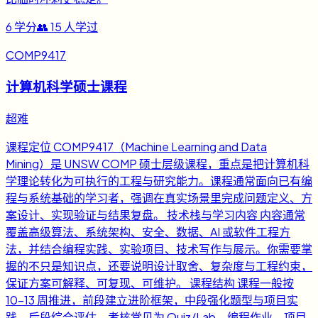
6
学分
👥
15
人学过
COMP9417
计算机科学硕士课程
超难
课程定位 COMP9417（Machine Learning and Data
Mining）是 UNSW COMP 硕士层级课程，重点是把计算机科
学理论转化为可执行的工程与研究能力。课程通常面向已有编
程与系统基础的学习者，强调在真实场景里完成问题定义、方
案设计、实现验证与结果复盘。 技术栈与学习内容 内容通常
覆盖高级算法、系统架构、安全、数据、AI 或软件工程方
法，并结合编程实践、实验项目、技术写作与展示。你需要掌
握的不只是知识点，还要说明设计取舍、复杂度与工程约束，
保证方案可解释、可复现、可维护。 课程结构 课程一般按
10-13 周推进，前段建立进阶框架，中段强化题型与项目实
践，后段综合评估。考核常见为 Quiz/Lab、编程作业、项目