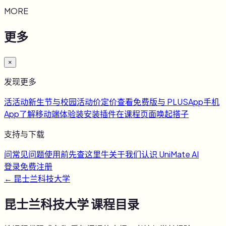
MORE
更多
×
发现更多
活
活动
新生节与校园活动
价
定价
查看免费版与 PLUS
App
手机
App
了解移动端体验
装
安装插件
在课程页面唤起搭子
支持与下载
问
常见问题
使用前先查这里
牛
关于我们
认识 UniMate AI
登录
免费注册
←
昆士兰科技大学
昆士兰科技大学
课程目录