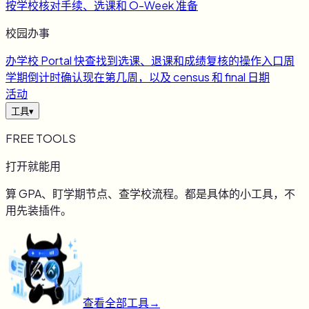
按学校核对手续、选课和 O-Week 准备
校园办事
办
学校 Portal 快查
找到选课、退课和成绩复核的操作入口
周
学期倒计时
确认现在第几周，以及 census 和 final 日期
活动
工具
▾
FREE TOOLS
打开就能用
算 GPA、盯学期节点、查学校流程。都是具体的小工具，不
用先装插件。
查看全部工具
→