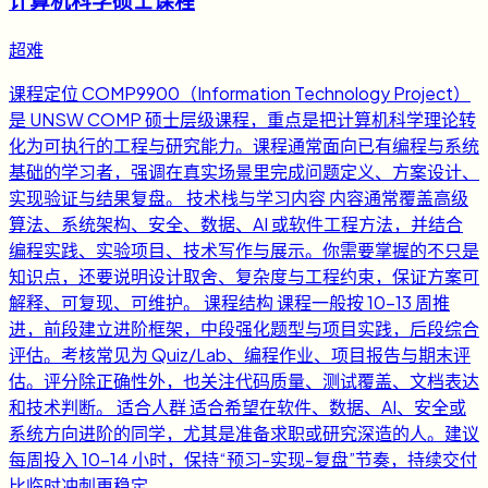
计算机科学硕士课程
超难
课程定位 COMP9900（Information Technology Project）
是 UNSW COMP 硕士层级课程，重点是把计算机科学理论转
化为可执行的工程与研究能力。课程通常面向已有编程与系统
基础的学习者，强调在真实场景里完成问题定义、方案设计、
实现验证与结果复盘。 技术栈与学习内容 内容通常覆盖高级
算法、系统架构、安全、数据、AI 或软件工程方法，并结合
编程实践、实验项目、技术写作与展示。你需要掌握的不只是
知识点，还要说明设计取舍、复杂度与工程约束，保证方案可
解释、可复现、可维护。 课程结构 课程一般按 10-13 周推
进，前段建立进阶框架，中段强化题型与项目实践，后段综合
评估。考核常见为 Quiz/Lab、编程作业、项目报告与期末评
估。评分除正确性外，也关注代码质量、测试覆盖、文档表达
和技术判断。 适合人群 适合希望在软件、数据、AI、安全或
系统方向进阶的同学，尤其是准备求职或研究深造的人。建议
每周投入 10-14 小时，保持“预习-实现-复盘”节奏，持续交付
比临时冲刺更稳定。