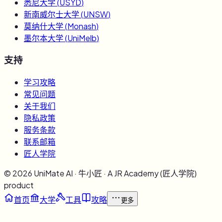
悉尼大学
(
USYD
)
新南威尔士大学
(
UNSW
)
莫纳什大学
(
Monash
)
墨尔本大学
(
UniMelb
)
支持
学习攻略
常见问题
关于我们
隐私政策
服务条款
联系邮箱
匠人学院
©
2026
UniMate AI · 牛小匠 · A JR Academy (匠人学院)
product
首页
大学
工具
攻略
更多