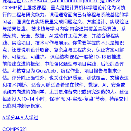
课程定位 COMP9414（Artificial Intelligence）是 UNSW
COMP 硕士层级课程，重点是把计算机科学理论转化为可执
行的工程与研究能力。课程通常面向已有编程与系统基础的学
习者，强调在真实场景里完成问题定义、方案设计、实现验证
与结果复盘。 技术栈与学习内容 内容通常覆盖高级算法、系
统架构、安全、数据、AI 或软件工程方法，并结合编程实
践、实验项目、技术写作与展示。你需要掌握的不只是知识
点，还要说明设计取舍、复杂度与工程约束，保证方案可解
释、可复现、可维护。 课程结构 课程一般按 10-13 周推进，
前段建立进阶框架，中段强化题型与项目实践，后段综合评
估。考核常见为 Quiz/Lab、编程作业、项目报告与期末评
估。评分除正确性外，也关注代码质量、测试覆盖、文档表达
和技术判断。 适合人群 适合希望在软件、数据、AI、安全或
系统方向进阶的同学，尤其是准备求职或研究深造的人。建议
每周投入 10-14 小时，保持“预习-实现-复盘”节奏，持续交付
比临时冲刺更稳定。
6
学分
👥
9
人学过
COMP9321