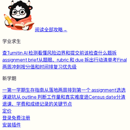
阅读全部攻略
→
学业求生
查
Turnitin AI 检测
看懂风险边界和提交前该检查什么
题
拆
assignment brief
从题眼、rubric 和 due 拆出行动清单
考
Final
两周冲刺
按分值和时间排复习优先级
新学期
一
第一学期生存指南
从落地两周排到第一个 assignment
选
选
课避坑
从 outline 判断工作量和真实难度
退
Census date
分清
退课、学费和成绩记录的关键节点
定价
登录
免费注册
安装插件