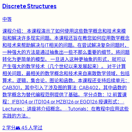
Discrete Structures
中等
课程介绍： 本课程演示了如何使用这些数学概念和技术来模
拟和解决许多现实问题。本课程还旨在教您如何应用数学概念
和技术来帮助解决与IT相关的问题。在尝试解决复杂问题时，
一种强大的方法是通过抽象出一些不那么重要的细节，将问题
转化为更简单的模型。 一旦进入这种更抽象的形式，就可以
产生强大的数学技术（几个世纪以来发展起来）。 对于计算
相关问题，最相关的数学概念和技术来自离散数学领域，包括
算术，逻辑，集合论，图论和函数。本课程还支持后续单元：
CAB301，其中引入了涉及图的算法; CAB402，其中函数的
数学概念为替代编程范例提供了基础。 学分点数：12 前置课
程：IFB104 or ITD104 or MZB126 or EGD126 授课形式： ·
Lectures：讲座将介绍概念。 · Tutorials：在教程中应用这些
实践的方法。
2
学分
👥
45
人学过