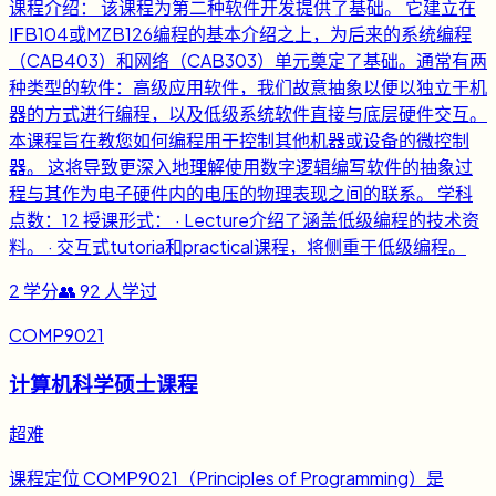
课程介绍： 该课程为第二种软件开发提供了基础。 它建立在
IFB104或MZB126编程的基本介绍之上，为后来的系统编程
（CAB403）和网络（CAB303）单元奠定了基础。通常有两
种类型的软件：高级应用软件，我们故意抽象以便以独立于机
器的方式进行编程，以及低级系统软件直接与底层硬件交互。
本课程旨在教您如何编程用于控制其他机器或设备的微控制
器。 这将导致更深入地理解使用数字逻辑编写软件的抽象过
程与其作为电子硬件内的电压的物理表现之间的联系。 学科
点数：12 授课形式： · Lecture介绍了涵盖低级编程的技术资
料。 · 交互式tutoria和practical课程，将侧重于低级编程。
2
学分
👥
92
人学过
COMP9021
计算机科学硕士课程
超难
课程定位 COMP9021（Principles of Programming）是