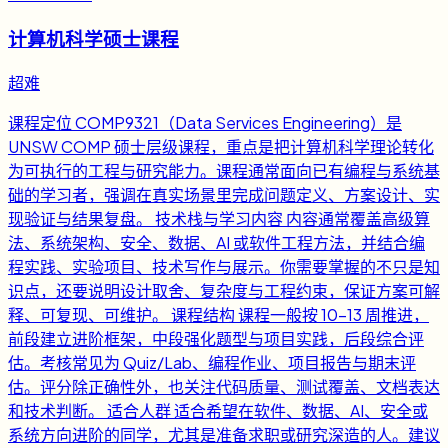
计算机科学硕士课程
超难
课程定位 COMP9321（Data Services Engineering）是
UNSW COMP 硕士层级课程，重点是把计算机科学理论转化
为可执行的工程与研究能力。课程通常面向已有编程与系统基
础的学习者，强调在真实场景里完成问题定义、方案设计、实
现验证与结果复盘。 技术栈与学习内容 内容通常覆盖高级算
法、系统架构、安全、数据、AI 或软件工程方法，并结合编
程实践、实验项目、技术写作与展示。你需要掌握的不只是知
识点，还要说明设计取舍、复杂度与工程约束，保证方案可解
释、可复现、可维护。 课程结构 课程一般按 10-13 周推进，
前段建立进阶框架，中段强化题型与项目实践，后段综合评
估。考核常见为 Quiz/Lab、编程作业、项目报告与期末评
估。评分除正确性外，也关注代码质量、测试覆盖、文档表达
和技术判断。 适合人群 适合希望在软件、数据、AI、安全或
系统方向进阶的同学，尤其是准备求职或研究深造的人。建议