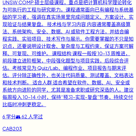
UNSW COMP 硕士层级课程，重点是把计算机科学理论转化
为可执行的工程与研究能力。课程通常面向已有编程与系统基
础的学习者，强调在真实场景里完成问题定义、方案设计、实
现验证与结果复盘。 技术栈与学习内容 内容通常覆盖高级算
法、系统架构、安全、数据、AI 或软件工程方法，并结合编
程实践、实验项目、技术写作与展示。你需要掌握的不只是知
识点，还要说明设计取舍、复杂度与工程约束，保证方案可解
释、可复现、可维护。 课程结构 课程一般按 10-13 周推进，
前段建立进阶框架，中段强化题型与项目实践，后段综合评
估。考核常见为 Quiz/Lab、编程作业、项目报告与期末评
估。评分除正确性外，也关注代码质量、测试覆盖、文档表达
和技术判断。 适合人群 适合希望在软件、数据、AI、安全或
系统方向进阶的同学，尤其是准备求职或研究深造的人。建议
每周投入 10-14 小时，保持“预习-实现-复盘”节奏，持续交付
比临时冲刺更稳定。
6
学分
👥
62
人学过
CAB203