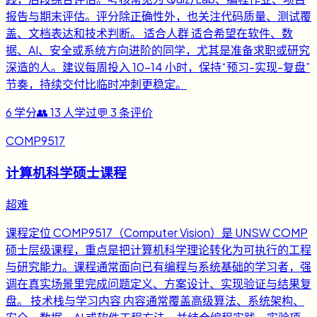
报告与期末评估。评分除正确性外，也关注代码质量、测试覆
盖、文档表达和技术判断。 适合人群 适合希望在软件、数
据、AI、安全或系统方向进阶的同学，尤其是准备求职或研究
深造的人。建议每周投入 10-14 小时，保持“预习-实现-复盘”
节奏，持续交付比临时冲刺更稳定。
6
学分
👥
13
人学过
💬
3
条评价
COMP9517
计算机科学硕士课程
超难
课程定位 COMP9517（Computer Vision）是 UNSW COMP
硕士层级课程，重点是把计算机科学理论转化为可执行的工程
与研究能力。课程通常面向已有编程与系统基础的学习者，强
调在真实场景里完成问题定义、方案设计、实现验证与结果复
盘。 技术栈与学习内容 内容通常覆盖高级算法、系统架构、