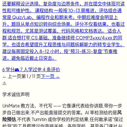
还要解释设计选择、复杂度与边界条件，并在提交中体现可读
性和可维护性。 课程结构 一般按 10-13 周推进，评估组合通
常是 Quiz/Lab、编程作业和期末考。中期后难度会明显上
升，题目从单点知识转向综合场景。评分不仅看结果，也看过
程和规范，尤其是测试覆盖、代码风格和文档表达。 适合人
群 适合想打牢 CS 基础、准备继续修 COMP3xxx/4xxx 的同
学，也适合希望提升工程思维与问题拆解能力的转专业学生。
建议每周固定投入 8-12 小时，按“预习-练习-复盘”节奏推
进，避免临近截止日突击。
6
学分
👥
7
人学过
💬
4
条评价
← 上一页
第
1
/
11
页
下一页 →
⚠️
学术诚信声明
UniMate 教方法、不代写 —— 它像课代表给你讲题,带你一步
步自己做出来,不产出能直接提交的答案。AI 率检测给的是
风
险预估
,不代表 Turnitin 或你学校的判定结果,任何敢承诺"保过
检测"的工具都建议你直接关掉。各所学校、甚至各门课对 AI