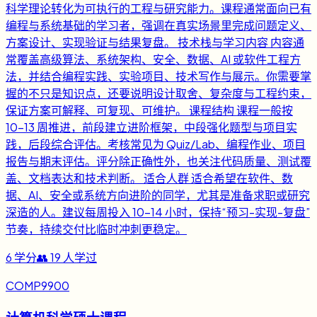
科学理论转化为可执行的工程与研究能力。课程通常面向已有
编程与系统基础的学习者，强调在真实场景里完成问题定义、
方案设计、实现验证与结果复盘。 技术栈与学习内容 内容通
常覆盖高级算法、系统架构、安全、数据、AI 或软件工程方
法，并结合编程实践、实验项目、技术写作与展示。你需要掌
握的不只是知识点，还要说明设计取舍、复杂度与工程约束，
保证方案可解释、可复现、可维护。 课程结构 课程一般按
10-13 周推进，前段建立进阶框架，中段强化题型与项目实
践，后段综合评估。考核常见为 Quiz/Lab、编程作业、项目
报告与期末评估。评分除正确性外，也关注代码质量、测试覆
盖、文档表达和技术判断。 适合人群 适合希望在软件、数
据、AI、安全或系统方向进阶的同学，尤其是准备求职或研究
深造的人。建议每周投入 10-14 小时，保持“预习-实现-复盘”
节奏，持续交付比临时冲刺更稳定。
6
学分
👥
19
人学过
COMP9900