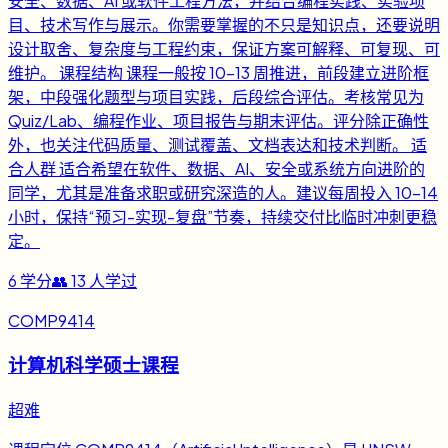
安全、数据、AI 或软件工程方法，并结合编程实践、实验项
目、技术写作与展示。你需要掌握的不只是知识点，还要说明
设计取舍、复杂度与工程约束，保证方案可解释、可复现、可
维护。 课程结构 课程一般按 10-13 周推进，前段建立进阶框
架，中段强化题型与项目实践，后段综合评估。考核常见为
Quiz/Lab、编程作业、项目报告与期末评估。评分除正确性
外，也关注代码质量、测试覆盖、文档表达和技术判断。 适
合人群 适合希望在软件、数据、AI、安全或系统方向进阶的
同学，尤其是准备求职或研究深造的人。建议每周投入 10-14
小时，保持“预习-实现-复盘”节奏，持续交付比临时冲刺更稳
定。
6
学分
👥
13
人学过
COMP9414
计算机科学硕士课程
超难