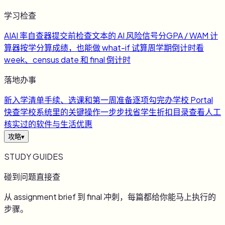
学习检查
AI
AI 率自查器
提交前检查文本的 AI 风险信号
分
GPA / WAM 计
算器
按学分算成绩，也能做 what-if 试算
周
学期倒计时
看
week、census date 和 final 倒计时
落地办事
新
入学清单
手续、选课和第一周准备逐项勾完
办
学校 Portal
快查
学校系统里的关键操作一步步找
省
学生折扣目录
查看人工
核实过的软件与生活优惠
攻略
▾
STUDY GUIDES
碰到问题直接查
从 assignment brief 到 final 冲刺，每篇都给你能马上执行的
步骤。