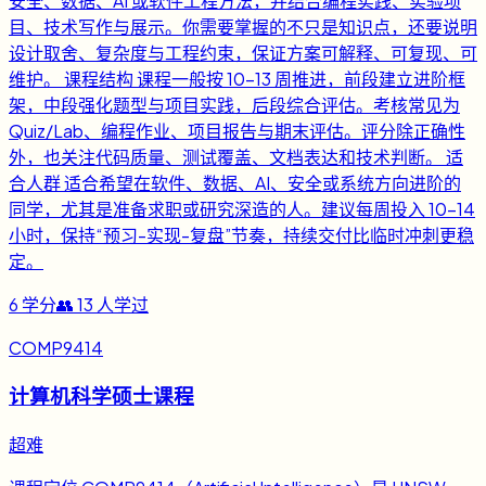
安全、数据、AI 或软件工程方法，并结合编程实践、实验项
目、技术写作与展示。你需要掌握的不只是知识点，还要说明
设计取舍、复杂度与工程约束，保证方案可解释、可复现、可
维护。 课程结构 课程一般按 10-13 周推进，前段建立进阶框
架，中段强化题型与项目实践，后段综合评估。考核常见为
Quiz/Lab、编程作业、项目报告与期末评估。评分除正确性
外，也关注代码质量、测试覆盖、文档表达和技术判断。 适
合人群 适合希望在软件、数据、AI、安全或系统方向进阶的
同学，尤其是准备求职或研究深造的人。建议每周投入 10-14
小时，保持“预习-实现-复盘”节奏，持续交付比临时冲刺更稳
定。
6
学分
👥
13
人学过
COMP9414
计算机科学硕士课程
超难