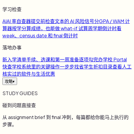
学习检查
AI
AI 率自查器
提交前检查文本的 AI 风险信号
分
GPA / WAM 计
算器
按学分算成绩，也能做 what-if 试算
周
学期倒计时
看
week、census date 和 final 倒计时
落地办事
新
入学清单
手续、选课和第一周准备逐项勾完
办
学校 Portal
快查
学校系统里的关键操作一步步找
省
学生折扣目录
查看人工
核实过的软件与生活优惠
攻略
▾
STUDY GUIDES
碰到问题直接查
从 assignment brief 到 final 冲刺，每篇都给你能马上执行的
步骤。