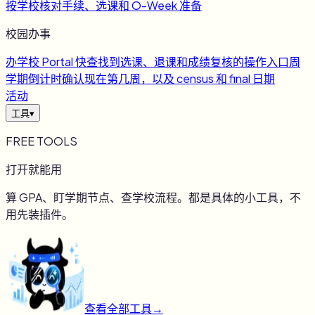
按学校核对手续、选课和 O-Week 准备
校园办事
办
学校 Portal 快查
找到选课、退课和成绩复核的操作入口
周
学期倒计时
确认现在第几周，以及 census 和 final 日期
活动
工具
▾
FREE TOOLS
打开就能用
算 GPA、盯学期节点、查学校流程。都是具体的小工具，不
用先装插件。
查看全部工具
→