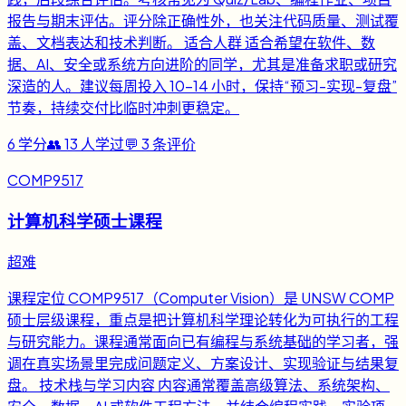
报告与期末评估。评分除正确性外，也关注代码质量、测试覆
盖、文档表达和技术判断。 适合人群 适合希望在软件、数
据、AI、安全或系统方向进阶的同学，尤其是准备求职或研究
深造的人。建议每周投入 10-14 小时，保持“预习-实现-复盘”
节奏，持续交付比临时冲刺更稳定。
6
学分
👥
13
人学过
💬
3
条评价
COMP9517
计算机科学硕士课程
超难
课程定位 COMP9517（Computer Vision）是 UNSW COMP
硕士层级课程，重点是把计算机科学理论转化为可执行的工程
与研究能力。课程通常面向已有编程与系统基础的学习者，强
调在真实场景里完成问题定义、方案设计、实现验证与结果复
盘。 技术栈与学习内容 内容通常覆盖高级算法、系统架构、