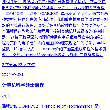
课程介绍： 该课程为第二种软件开发提供了基础。 它建立在
IFB104或MZB126编程的基本介绍之上，为后来的系统编程
（CAB403）和网络（CAB303）单元奠定了基础。通常有两
种类型的软件：高级应用软件，我们故意抽象以便以独立于机
器的方式进行编程，以及低级系统软件直接与底层硬件交互。
本课程旨在教您如何编程用于控制其他机器或设备的微控制
器。 这将导致更深入地理解使用数字逻辑编写软件的抽象过
程与其作为电子硬件内的电压的物理表现之间的联系。 学科
点数：12 授课形式： · Lecture介绍了涵盖低级编程的技术资
料。 · 交互式tutoria和practical课程，将侧重于低级编程。
2
学分
👥
92
人学过
COMP9021
计算机科学硕士课程
超难
课程定位 COMP9021（Principles of Programming）是