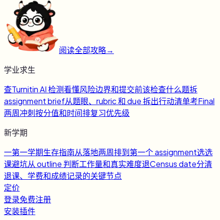
阅读全部攻略
→
学业求生
查
Turnitin AI 检测
看懂风险边界和提交前该检查什么
题
拆
assignment brief
从题眼、rubric 和 due 拆出行动清单
考
Final
两周冲刺
按分值和时间排复习优先级
新学期
一
第一学期生存指南
从落地两周排到第一个 assignment
选
选
课避坑
从 outline 判断工作量和真实难度
退
Census date
分清
退课、学费和成绩记录的关键节点
定价
登录
免费注册
安装插件