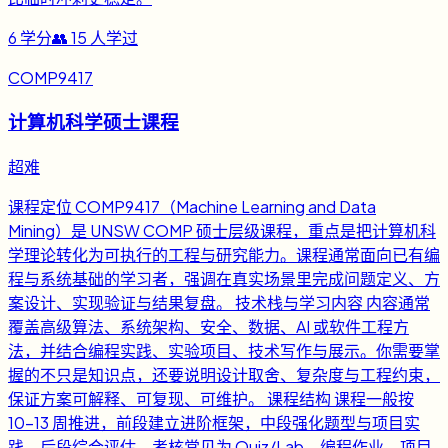
6
学分
👥
15
人学过
COMP9417
计算机科学硕士课程
超难
课程定位 COMP9417（Machine Learning and Data
Mining）是 UNSW COMP 硕士层级课程，重点是把计算机科
学理论转化为可执行的工程与研究能力。课程通常面向已有编
程与系统基础的学习者，强调在真实场景里完成问题定义、方
案设计、实现验证与结果复盘。 技术栈与学习内容 内容通常
覆盖高级算法、系统架构、安全、数据、AI 或软件工程方
法，并结合编程实践、实验项目、技术写作与展示。你需要掌
握的不只是知识点，还要说明设计取舍、复杂度与工程约束，
保证方案可解释、可复现、可维护。 课程结构 课程一般按
10-13 周推进，前段建立进阶框架，中段强化题型与项目实
践，后段综合评估。考核常见为 Quiz/Lab、编程作业、项目