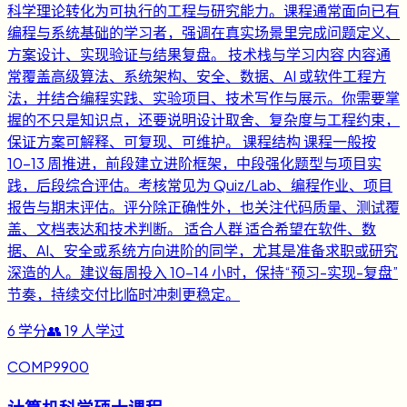
科学理论转化为可执行的工程与研究能力。课程通常面向已有
编程与系统基础的学习者，强调在真实场景里完成问题定义、
方案设计、实现验证与结果复盘。 技术栈与学习内容 内容通
常覆盖高级算法、系统架构、安全、数据、AI 或软件工程方
法，并结合编程实践、实验项目、技术写作与展示。你需要掌
握的不只是知识点，还要说明设计取舍、复杂度与工程约束，
保证方案可解释、可复现、可维护。 课程结构 课程一般按
10-13 周推进，前段建立进阶框架，中段强化题型与项目实
践，后段综合评估。考核常见为 Quiz/Lab、编程作业、项目
报告与期末评估。评分除正确性外，也关注代码质量、测试覆
盖、文档表达和技术判断。 适合人群 适合希望在软件、数
据、AI、安全或系统方向进阶的同学，尤其是准备求职或研究
深造的人。建议每周投入 10-14 小时，保持“预习-实现-复盘”
节奏，持续交付比临时冲刺更稳定。
6
学分
👥
19
人学过
COMP9900