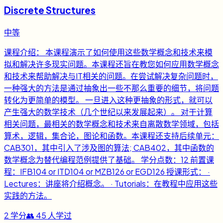
Discrete Structures
中等
课程介绍： 本课程演示了如何使用这些数学概念和技术来模
拟和解决许多现实问题。本课程还旨在教您如何应用数学概念
和技术来帮助解决与IT相关的问题。在尝试解决复杂问题时，
一种强大的方法是通过抽象出一些不那么重要的细节，将问题
转化为更简单的模型。 一旦进入这种更抽象的形式，就可以
产生强大的数学技术（几个世纪以来发展起来）。 对于计算
相关问题，最相关的数学概念和技术来自离散数学领域，包括
算术，逻辑，集合论，图论和函数。本课程还支持后续单元：
CAB301，其中引入了涉及图的算法; CAB402，其中函数的
数学概念为替代编程范例提供了基础。 学分点数：12 前置课
程：IFB104 or ITD104 or MZB126 or EGD126 授课形式： ·
Lectures：讲座将介绍概念。 · Tutorials：在教程中应用这些
实践的方法。
2
学分
👥
45
人学过