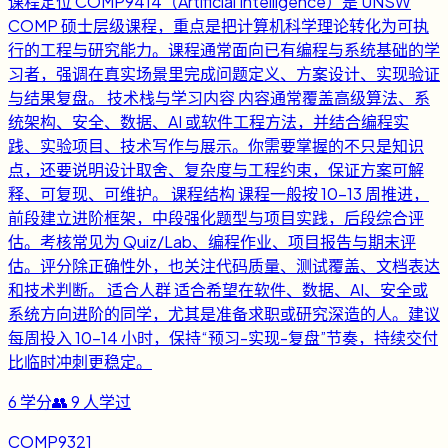
课程定位 COMP9414（Artificial Intelligence）是 UNSW
COMP 硕士层级课程，重点是把计算机科学理论转化为可执
行的工程与研究能力。课程通常面向已有编程与系统基础的学
习者，强调在真实场景里完成问题定义、方案设计、实现验证
与结果复盘。 技术栈与学习内容 内容通常覆盖高级算法、系
统架构、安全、数据、AI 或软件工程方法，并结合编程实
践、实验项目、技术写作与展示。你需要掌握的不只是知识
点，还要说明设计取舍、复杂度与工程约束，保证方案可解
释、可复现、可维护。 课程结构 课程一般按 10-13 周推进，
前段建立进阶框架，中段强化题型与项目实践，后段综合评
估。考核常见为 Quiz/Lab、编程作业、项目报告与期末评
估。评分除正确性外，也关注代码质量、测试覆盖、文档表达
和技术判断。 适合人群 适合希望在软件、数据、AI、安全或
系统方向进阶的同学，尤其是准备求职或研究深造的人。建议
每周投入 10-14 小时，保持“预习-实现-复盘”节奏，持续交付
比临时冲刺更稳定。
6
学分
👥
9
人学过
COMP9321