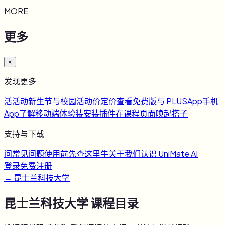
MORE
更多
×
发现更多
活
活动
新生节与校园活动
价
定价
查看免费版与 PLUS
App
手机
App
了解移动端体验
装
安装插件
在课程页面唤起搭子
支持与下载
问
常见问题
使用前先查这里
牛
关于我们
认识 UniMate AI
登录
免费注册
←
昆士兰科技大学
昆士兰科技大学
课程目录