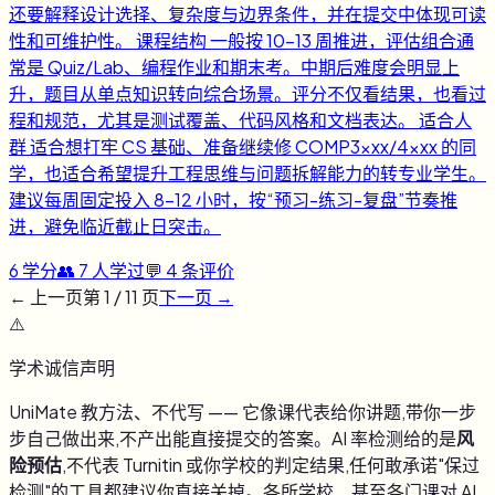
还要解释设计选择、复杂度与边界条件，并在提交中体现可读
性和可维护性。 课程结构 一般按 10-13 周推进，评估组合通
常是 Quiz/Lab、编程作业和期末考。中期后难度会明显上
升，题目从单点知识转向综合场景。评分不仅看结果，也看过
程和规范，尤其是测试覆盖、代码风格和文档表达。 适合人
群 适合想打牢 CS 基础、准备继续修 COMP3xxx/4xxx 的同
学，也适合希望提升工程思维与问题拆解能力的转专业学生。
建议每周固定投入 8-12 小时，按“预习-练习-复盘”节奏推
进，避免临近截止日突击。
6
学分
👥
7
人学过
💬
4
条评价
← 上一页
第
1
/
11
页
下一页 →
⚠️
学术诚信声明
UniMate 教方法、不代写 —— 它像课代表给你讲题,带你一步
步自己做出来,不产出能直接提交的答案。AI 率检测给的是
风
险预估
,不代表 Turnitin 或你学校的判定结果,任何敢承诺"保过
检测"的工具都建议你直接关掉。各所学校、甚至各门课对 AI