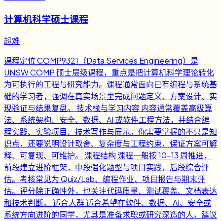
计算机科学硕士课程
超难
课程定位 COMP9321（Data Services Engineering）是
UNSW COMP 硕士层级课程，重点是把计算机科学理论转化
为可执行的工程与研究能力。课程通常面向已有编程与系统基
础的学习者，强调在真实场景里完成问题定义、方案设计、实
现验证与结果复盘。 技术栈与学习内容 内容通常覆盖高级算
法、系统架构、安全、数据、AI 或软件工程方法，并结合编
程实践、实验项目、技术写作与展示。你需要掌握的不只是知
识点，还要说明设计取舍、复杂度与工程约束，保证方案可解
释、可复现、可维护。 课程结构 课程一般按 10-13 周推进，
前段建立进阶框架，中段强化题型与项目实践，后段综合评
估。考核常见为 Quiz/Lab、编程作业、项目报告与期末评
估。评分除正确性外，也关注代码质量、测试覆盖、文档表达
和技术判断。 适合人群 适合希望在软件、数据、AI、安全或
系统方向进阶的同学，尤其是准备求职或研究深造的人。建议