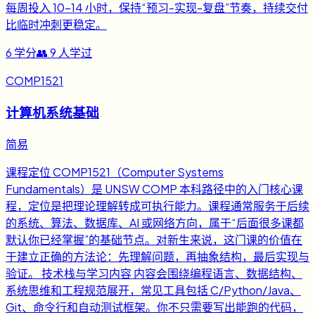
每周投入 10-14 小时，保持“预习-实现-复盘”节奏，持续交付
比临时冲刺更稳定。
6
学分
👥
9
人学过
COMP1521
计算机系统基础
简易
课程定位 COMP1521（Computer Systems
Fundamentals）是 UNSW COMP 本科路径中的入门核心课
程，定位是把理论理解转成可执行能力。课程通常服务于后续
的系统、算法、数据库、AI 或网络方向，属于“后面很多课都
默认你已经掌握”的基础节点。对新生来说，这门课的价值在
于建立正确的方法论：先理解问题，再抽象结构，最后实现与
验证。 技术栈与学习内容 内容会围绕编程语言、数据结构、
系统思维和工程规范展开，常见工具包括 C/Python/Java、
Git、命令行和自动测试框架。你不只需要写出能跑的代码，