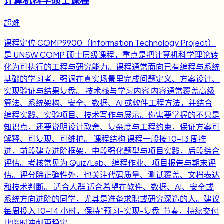
计算机科学硕士课程
超难
课程定位 COMP9900（Information Technology Project）
是 UNSW COMP 硕士层级课程，重点是把计算机科学理论转
化为可执行的工程与研究能力。课程通常面向已有编程与系统
基础的学习者，强调在真实场景里完成问题定义、方案设计、
实现验证与结果复盘。 技术栈与学习内容 内容通常覆盖高级
算法、系统架构、安全、数据、AI 或软件工程方法，并结合
编程实践、实验项目、技术写作与展示。你需要掌握的不只是
知识点，还要说明设计取舍、复杂度与工程约束，保证方案可
解释、可复现、可维护。 课程结构 课程一般按 10-13 周推
进，前段建立进阶框架，中段强化题型与项目实践，后段综合
评估。考核常见为 Quiz/Lab、编程作业、项目报告与期末评
估。评分除正确性外，也关注代码质量、测试覆盖、文档表达
和技术判断。 适合人群 适合希望在软件、数据、AI、安全或
系统方向进阶的同学，尤其是准备求职或研究深造的人。建议
每周投入 10-14 小时，保持“预习-实现-复盘”节奏，持续交付
比临时冲刺更稳定。