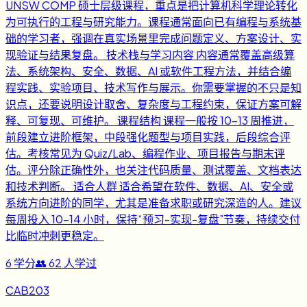
UNSW COMP 硕士层级课程，重点是把计算机科学理论转化
为可执行的工程与研究能力。课程通常面向已有编程与系统基
础的学习者，强调在真实场景里完成问题定义、方案设计、实
现验证与结果复盘。 技术栈与学习内容 内容通常覆盖高级算
法、系统架构、安全、数据、AI 或软件工程方法，并结合编
程实践、实验项目、技术写作与展示。你需要掌握的不只是知
识点，还要说明设计取舍、复杂度与工程约束，保证方案可解
释、可复现、可维护。 课程结构 课程一般按 10-13 周推进，
前段建立进阶框架，中段强化题型与项目实践，后段综合评
估。考核常见为 Quiz/Lab、编程作业、项目报告与期末评
估。评分除正确性外，也关注代码质量、测试覆盖、文档表达
和技术判断。 适合人群 适合希望在软件、数据、AI、安全或
系统方向进阶的同学，尤其是准备求职或研究深造的人。建议
每周投入 10-14 小时，保持“预习-实现-复盘”节奏，持续交付
比临时冲刺更稳定。
6
学分
👥
62
人学过
CAB203