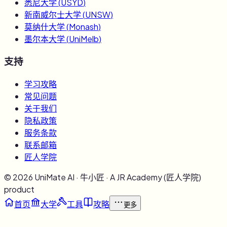
悉尼大学
(
USYD
)
新南威尔士大学
(
UNSW
)
莫纳什大学
(
Monash
)
墨尔本大学
(
UniMelb
)
支持
学习攻略
常见问题
关于我们
隐私政策
服务条款
联系邮箱
匠人学院
©
2026
UniMate AI · 牛小匠 · A JR Academy (匠人学院)
product
首页
大学
工具
攻略
更多