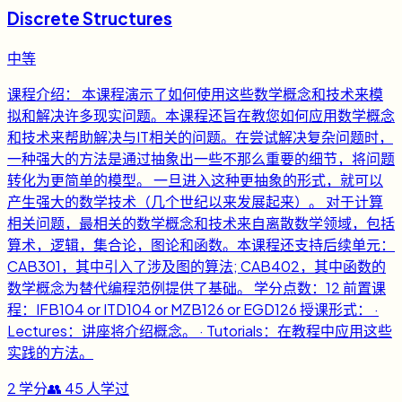
Discrete Structures
中等
课程介绍： 本课程演示了如何使用这些数学概念和技术来模
拟和解决许多现实问题。本课程还旨在教您如何应用数学概念
和技术来帮助解决与IT相关的问题。在尝试解决复杂问题时，
一种强大的方法是通过抽象出一些不那么重要的细节，将问题
转化为更简单的模型。 一旦进入这种更抽象的形式，就可以
产生强大的数学技术（几个世纪以来发展起来）。 对于计算
相关问题，最相关的数学概念和技术来自离散数学领域，包括
算术，逻辑，集合论，图论和函数。本课程还支持后续单元：
CAB301，其中引入了涉及图的算法; CAB402，其中函数的
数学概念为替代编程范例提供了基础。 学分点数：12 前置课
程：IFB104 or ITD104 or MZB126 or EGD126 授课形式： ·
Lectures：讲座将介绍概念。 · Tutorials：在教程中应用这些
实践的方法。
2
学分
👥
45
人学过