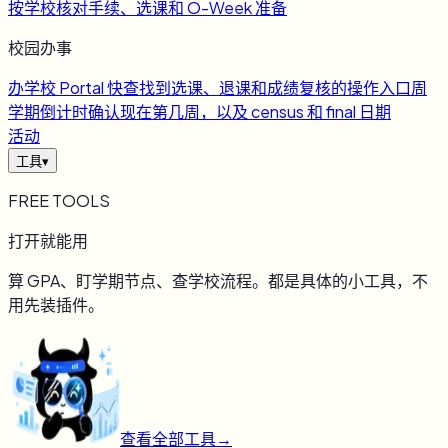
按学校核对手续、选课和 O-Week 准备
校园办事
办
学校 Portal 快查
找到选课、退课和成绩复核的操作入口
周
学期倒计时
确认现在第几周，以及 census 和 final 日期
活动
工具
▾
FREE TOOLS
打开就能用
算 GPA、盯学期节点、查学校流程。都是具体的小工具，不
用先装插件。
查看全部工具
→