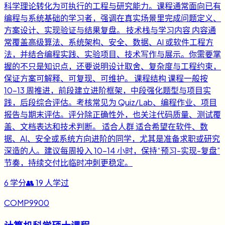
科学理论转化为可执行的工程与研究能力。课程通常面向已有
编程与系统基础的学习者，强调在真实场景里完成问题定义、
方案设计、实现验证与结果复盘。 技术栈与学习内容 内容通
常覆盖高级算法、系统架构、安全、数据、AI 或软件工程方
法，并结合编程实践、实验项目、技术写作与展示。你需要掌
握的不只是知识点，还要说明设计取舍、复杂度与工程约束，
保证方案可解释、可复现、可维护。 课程结构 课程一般按
10-13 周推进，前段建立进阶框架，中段强化题型与项目实
践，后段综合评估。考核常见为 Quiz/Lab、编程作业、项目
报告与期末评估。评分除正确性外，也关注代码质量、测试覆
盖、文档表达和技术判断。 适合人群 适合希望在软件、数
据、AI、安全或系统方向进阶的同学，尤其是准备求职或研究
深造的人。建议每周投入 10-14 小时，保持“预习-实现-复盘”
节奏，持续交付比临时冲刺更稳定。
6
学分
👥
19
人学过
COMP9900