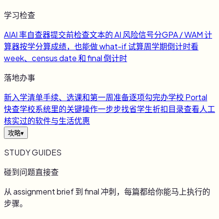
学习检查
AI
AI 率自查器
提交前检查文本的 AI 风险信号
分
GPA / WAM 计
算器
按学分算成绩，也能做 what-if 试算
周
学期倒计时
看
week、census date 和 final 倒计时
落地办事
新
入学清单
手续、选课和第一周准备逐项勾完
办
学校 Portal
快查
学校系统里的关键操作一步步找
省
学生折扣目录
查看人工
核实过的软件与生活优惠
攻略
▾
STUDY GUIDES
碰到问题直接查
从 assignment brief 到 final 冲刺，每篇都给你能马上执行的
步骤。