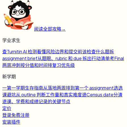
阅读全部攻略
→
学业求生
查
Turnitin AI 检测
看懂风险边界和提交前该检查什么
题
拆
assignment brief
从题眼、rubric 和 due 拆出行动清单
考
Final
两周冲刺
按分值和时间排复习优先级
新学期
一
第一学期生存指南
从落地两周排到第一个 assignment
选
选
课避坑
从 outline 判断工作量和真实难度
退
Census date
分清
退课、学费和成绩记录的关键节点
定价
登录
免费注册
安装插件