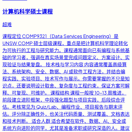
计算机科学硕士课程
超难
课程定位 COMP9321（Data Services Engineering）是
UNSW COMP 硕士层级课程，重点是把计算机科学理论转化
为可执行的工程与研究能力。课程通常面向已有编程与系统基
础的学习者，强调在真实场景里完成问题定义、方案设计、实
现验证与结果复盘。 技术栈与学习内容 内容通常覆盖高级算
法、系统架构、安全、数据、AI 或软件工程方法，并结合编
程实践、实验项目、技术写作与展示。你需要掌握的不只是知
识点，还要说明设计取舍、复杂度与工程约束，保证方案可解
释、可复现、可维护。 课程结构 课程一般按 10-13 周推进，
前段建立进阶框架，中段强化题型与项目实践，后段综合评
估。考核常见为 Quiz/Lab、编程作业、项目报告与期末评
估。评分除正确性外，也关注代码质量、测试覆盖、文档表达
和技术判断。 适合人群 适合希望在软件、数据、AI、安全或
系统方向进阶的同学，尤其是准备求职或研究深造的人。建议