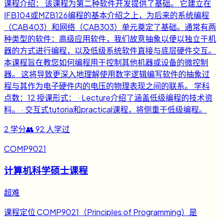
课程介绍： 该课程为第二种软件开发提供了基础。 它建立在
IFB104或MZB126编程的基本介绍之上，为后来的系统编程
（CAB403）和网络（CAB303）单元奠定了基础。通常有两
种类型的软件：高级应用软件，我们故意抽象以便以独立于机
器的方式进行编程，以及低级系统软件直接与底层硬件交互。
本课程旨在教您如何编程用于控制其他机器或设备的微控制
器。 这将导致更深入地理解使用数字逻辑编写软件的抽象过
程与其作为电子硬件内的电压的物理表现之间的联系。 学科
点数：12 授课形式： · Lecture介绍了涵盖低级编程的技术资
料。 · 交互式tutoria和practical课程，将侧重于低级编程。
2
学分
👥
92
人学过
COMP9021
计算机科学硕士课程
超难
课程定位 COMP9021（Principles of Programming）是