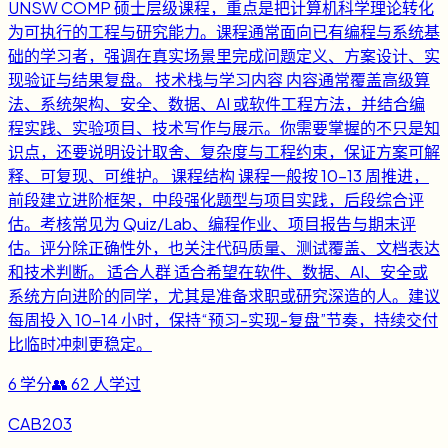
UNSW COMP 硕士层级课程，重点是把计算机科学理论转化
为可执行的工程与研究能力。课程通常面向已有编程与系统基
础的学习者，强调在真实场景里完成问题定义、方案设计、实
现验证与结果复盘。 技术栈与学习内容 内容通常覆盖高级算
法、系统架构、安全、数据、AI 或软件工程方法，并结合编
程实践、实验项目、技术写作与展示。你需要掌握的不只是知
识点，还要说明设计取舍、复杂度与工程约束，保证方案可解
释、可复现、可维护。 课程结构 课程一般按 10-13 周推进，
前段建立进阶框架，中段强化题型与项目实践，后段综合评
估。考核常见为 Quiz/Lab、编程作业、项目报告与期末评
估。评分除正确性外，也关注代码质量、测试覆盖、文档表达
和技术判断。 适合人群 适合希望在软件、数据、AI、安全或
系统方向进阶的同学，尤其是准备求职或研究深造的人。建议
每周投入 10-14 小时，保持“预习-实现-复盘”节奏，持续交付
比临时冲刺更稳定。
6
学分
👥
62
人学过
CAB203