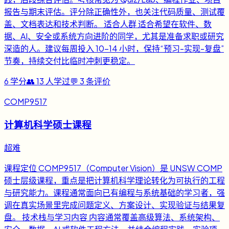
报告与期末评估。评分除正确性外，也关注代码质量、测试覆
盖、文档表达和技术判断。 适合人群 适合希望在软件、数
据、AI、安全或系统方向进阶的同学，尤其是准备求职或研究
深造的人。建议每周投入 10-14 小时，保持“预习-实现-复盘”
节奏，持续交付比临时冲刺更稳定。
6
学分
👥
13
人学过
💬
3
条评价
COMP9517
计算机科学硕士课程
超难
课程定位 COMP9517（Computer Vision）是 UNSW COMP
硕士层级课程，重点是把计算机科学理论转化为可执行的工程
与研究能力。课程通常面向已有编程与系统基础的学习者，强
调在真实场景里完成问题定义、方案设计、实现验证与结果复
盘。 技术栈与学习内容 内容通常覆盖高级算法、系统架构、