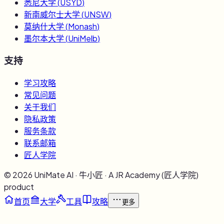
悉尼大学
(
USYD
)
新南威尔士大学
(
UNSW
)
莫纳什大学
(
Monash
)
墨尔本大学
(
UniMelb
)
支持
学习攻略
常见问题
关于我们
隐私政策
服务条款
联系邮箱
匠人学院
©
2026
UniMate AI · 牛小匠 · A JR Academy (匠人学院)
product
首页
大学
工具
攻略
更多