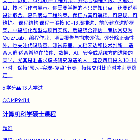
安全、数据、AI 或软件工程方法，并结合编程实践、实验项
目、技术写作与展示。你需要掌握的不只是知识点，还要说明
设计取舍、复杂度与工程约束，保证方案可解释、可复现、可
维护。 课程结构 课程一般按 10-13 周推进，前段建立进阶框
架，中段强化题型与项目实践，后段综合评估。考核常见为
Quiz/Lab、编程作业、项目报告与期末评估。评分除正确性
外，也关注代码质量、测试覆盖、文档表达和技术判断。 适
合人群 适合希望在软件、数据、AI、安全或系统方向进阶的
同学，尤其是准备求职或研究深造的人。建议每周投入 10-14
小时，保持“预习-实现-复盘”节奏，持续交付比临时冲刺更稳
定。
6
学分
👥
13
人学过
COMP9414
计算机科学硕士课程
超难