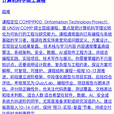
计算机科学硕士课程
超难
课程定位 COMP9900（Information Technology Project）
是 UNSW COMP 硕士层级课程，重点是把计算机科学理论转
化为可执行的工程与研究能力。课程通常面向已有编程与系统
基础的学习者，强调在真实场景里完成问题定义、方案设计、
实现验证与结果复盘。 技术栈与学习内容 内容通常覆盖高级
算法、系统架构、安全、数据、AI 或软件工程方法，并结合
编程实践、实验项目、技术写作与展示。你需要掌握的不只是
知识点，还要说明设计取舍、复杂度与工程约束，保证方案可
解释、可复现、可维护。 课程结构 课程一般按 10-13 周推
进，前段建立进阶框架，中段强化题型与项目实践，后段综合
评估。考核常见为 Quiz/Lab、编程作业、项目报告与期末评
估。评分除正确性外，也关注代码质量、测试覆盖、文档表达
和技术判断。 适合人群 适合希望在软件、数据、AI、安全或
系统方向进阶的同学，尤其是准备求职或研究深造的人。建议
每周投入 10-14 小时，保持“预习-实现-复盘”节奏，持续交付
比临时冲刺更稳定。