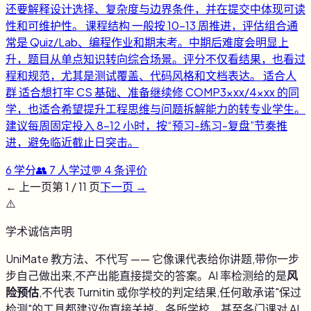
还要解释设计选择、复杂度与边界条件，并在提交中体现可读
性和可维护性。 课程结构 一般按 10-13 周推进，评估组合通
常是 Quiz/Lab、编程作业和期末考。中期后难度会明显上
升，题目从单点知识转向综合场景。评分不仅看结果，也看过
程和规范，尤其是测试覆盖、代码风格和文档表达。 适合人
群 适合想打牢 CS 基础、准备继续修 COMP3xxx/4xxx 的同
学，也适合希望提升工程思维与问题拆解能力的转专业学生。
建议每周固定投入 8-12 小时，按“预习-练习-复盘”节奏推
进，避免临近截止日突击。
6
学分
👥
7
人学过
💬
4
条评价
← 上一页
第
1
/
11
页
下一页 →
⚠️
学术诚信声明
UniMate 教方法、不代写 —— 它像课代表给你讲题,带你一步
步自己做出来,不产出能直接提交的答案。AI 率检测给的是
风
险预估
,不代表 Turnitin 或你学校的判定结果,任何敢承诺"保过
检测"的工具都建议你直接关掉。各所学校、甚至各门课对 AI