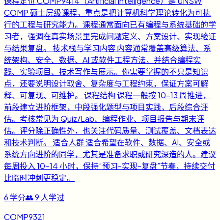
课程定位 COMP9414（Artificial Intelligence）是 UNSW
COMP 硕士层级课程，重点是把计算机科学理论转化为可执
行的工程与研究能力。课程通常面向已有编程与系统基础的学
习者，强调在真实场景里完成问题定义、方案设计、实现验证
与结果复盘。 技术栈与学习内容 内容通常覆盖高级算法、系
统架构、安全、数据、AI 或软件工程方法，并结合编程实
践、实验项目、技术写作与展示。你需要掌握的不只是知识
点，还要说明设计取舍、复杂度与工程约束，保证方案可解
释、可复现、可维护。 课程结构 课程一般按 10-13 周推进，
前段建立进阶框架，中段强化题型与项目实践，后段综合评
估。考核常见为 Quiz/Lab、编程作业、项目报告与期末评
估。评分除正确性外，也关注代码质量、测试覆盖、文档表达
和技术判断。 适合人群 适合希望在软件、数据、AI、安全或
系统方向进阶的同学，尤其是准备求职或研究深造的人。建议
每周投入 10-14 小时，保持“预习-实现-复盘”节奏，持续交付
比临时冲刺更稳定。
6
学分
👥
9
人学过
COMP9321