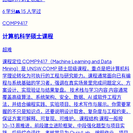
6
学分
👥
15
人学过
COMP9417
计算机科学硕士课程
超难
课程定位 COMP9417（Machine Learning and Data
Mining）是 UNSW COMP 硕士层级课程，重点是把计算机科
学理论转化为可执行的工程与研究能力。课程通常面向已有编
程与系统基础的学习者，强调在真实场景里完成问题定义、方
案设计、实现验证与结果复盘。 技术栈与学习内容 内容通常
覆盖高级算法、系统架构、安全、数据、AI 或软件工程方
法，并结合编程实践、实验项目、技术写作与展示。你需要掌
握的不只是知识点，还要说明设计取舍、复杂度与工程约束，
保证方案可解释、可复现、可维护。 课程结构 课程一般按
10-13 周推进，前段建立进阶框架，中段强化题型与项目实
践，后段综合评估。考核常见为 Quiz/Lab、编程作业、项目