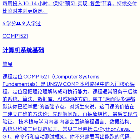
每周投入 10-14 小时，保持“预习-实现-复盘”节奏，持续交付
比临时冲刺更稳定。
6
学分
👥
9
人学过
COMP1521
计算机系统基础
简易
课程定位 COMP1521（Computer Systems
Fundamentals）是 UNSW COMP 本科路径中的入门核心课
程，定位是把理论理解转成可执行能力。课程通常服务于后续
的系统、算法、数据库、AI 或网络方向，属于“后面很多课都
默认你已经掌握”的基础节点。对新生来说，这门课的价值在
于建立正确的方法论：先理解问题，再抽象结构，最后实现与
验证。 技术栈与学习内容 内容会围绕编程语言、数据结构、
系统思维和工程规范展开，常见工具包括 C/Python/Java、
Git、命令行和自动测试框架。你不只需要写出能跑的代码，