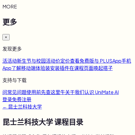
MORE
更多
×
发现更多
活
活动
新生节与校园活动
价
定价
查看免费版与 PLUS
App
手机
App
了解移动端体验
装
安装插件
在课程页面唤起搭子
支持与下载
问
常见问题
使用前先查这里
牛
关于我们
认识 UniMate AI
登录
免费注册
←
昆士兰科技大学
昆士兰科技大学
课程目录