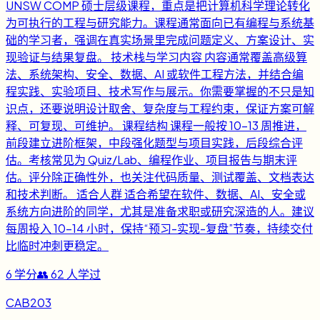
UNSW COMP 硕士层级课程，重点是把计算机科学理论转化
为可执行的工程与研究能力。课程通常面向已有编程与系统基
础的学习者，强调在真实场景里完成问题定义、方案设计、实
现验证与结果复盘。 技术栈与学习内容 内容通常覆盖高级算
法、系统架构、安全、数据、AI 或软件工程方法，并结合编
程实践、实验项目、技术写作与展示。你需要掌握的不只是知
识点，还要说明设计取舍、复杂度与工程约束，保证方案可解
释、可复现、可维护。 课程结构 课程一般按 10-13 周推进，
前段建立进阶框架，中段强化题型与项目实践，后段综合评
估。考核常见为 Quiz/Lab、编程作业、项目报告与期末评
估。评分除正确性外，也关注代码质量、测试覆盖、文档表达
和技术判断。 适合人群 适合希望在软件、数据、AI、安全或
系统方向进阶的同学，尤其是准备求职或研究深造的人。建议
每周投入 10-14 小时，保持“预习-实现-复盘”节奏，持续交付
比临时冲刺更稳定。
6
学分
👥
62
人学过
CAB203