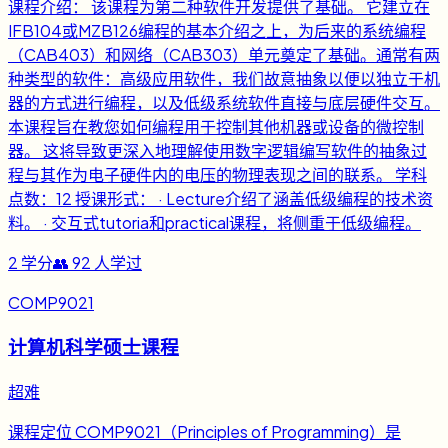
课程介绍： 该课程为第二种软件开发提供了基础。 它建立在
IFB104或MZB126编程的基本介绍之上，为后来的系统编程
（CAB403）和网络（CAB303）单元奠定了基础。通常有两
种类型的软件：高级应用软件，我们故意抽象以便以独立于机
器的方式进行编程，以及低级系统软件直接与底层硬件交互。
本课程旨在教您如何编程用于控制其他机器或设备的微控制
器。 这将导致更深入地理解使用数字逻辑编写软件的抽象过
程与其作为电子硬件内的电压的物理表现之间的联系。 学科
点数：12 授课形式： · Lecture介绍了涵盖低级编程的技术资
料。 · 交互式tutoria和practical课程，将侧重于低级编程。
2
学分
👥
92
人学过
COMP9021
计算机科学硕士课程
超难
课程定位 COMP9021（Principles of Programming）是