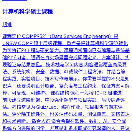
计算机科学硕士课程
超难
课程定位 COMP9321（Data Services Engineering）是
UNSW COMP 硕士层级课程，重点是把计算机科学理论转化
为可执行的工程与研究能力。课程通常面向已有编程与系统基
础的学习者，强调在真实场景里完成问题定义、方案设计、实
现验证与结果复盘。 技术栈与学习内容 内容通常覆盖高级算
法、系统架构、安全、数据、AI 或软件工程方法，并结合编
程实践、实验项目、技术写作与展示。你需要掌握的不只是知
识点，还要说明设计取舍、复杂度与工程约束，保证方案可解
释、可复现、可维护。 课程结构 课程一般按 10-13 周推进，
前段建立进阶框架，中段强化题型与项目实践，后段综合评
估。考核常见为 Quiz/Lab、编程作业、项目报告与期末评
估。评分除正确性外，也关注代码质量、测试覆盖、文档表达
和技术判断。 适合人群 适合希望在软件、数据、AI、安全或
系统方向进阶的同学，尤其是准备求职或研究深造的人。建议