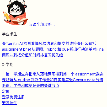
阅读全部攻略
→
学业求生
查
Turnitin AI 检测
看懂风险边界和提交前该检查什么
题
拆
assignment brief
从题眼、rubric 和 due 拆出行动清单
考
Final
两周冲刺
按分值和时间排复习优先级
新学期
一
第一学期生存指南
从落地两周排到第一个 assignment
选
选
课避坑
从 outline 判断工作量和真实难度
退
Census date
分清
退课、学费和成绩记录的关键节点
定价
登录
免费注册
安装插件