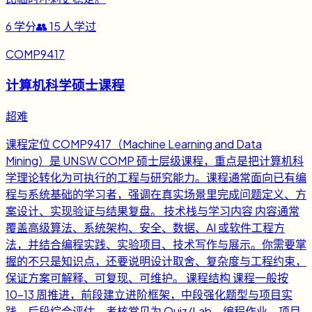
6
学分
👥
15
人学过
COMP9417
计算机科学硕士课程
超难
课程定位 COMP9417（Machine Learning and Data
Mining）是 UNSW COMP 硕士层级课程，重点是把计算机科
学理论转化为可执行的工程与研究能力。课程通常面向已有编
程与系统基础的学习者，强调在真实场景里完成问题定义、方
案设计、实现验证与结果复盘。 技术栈与学习内容 内容通常
覆盖高级算法、系统架构、安全、数据、AI 或软件工程方
法，并结合编程实践、实验项目、技术写作与展示。你需要掌
握的不只是知识点，还要说明设计取舍、复杂度与工程约束，
保证方案可解释、可复现、可维护。 课程结构 课程一般按
10-13 周推进，前段建立进阶框架，中段强化题型与项目实
践，后段综合评估。考核常见为 Quiz/Lab、编程作业、项目