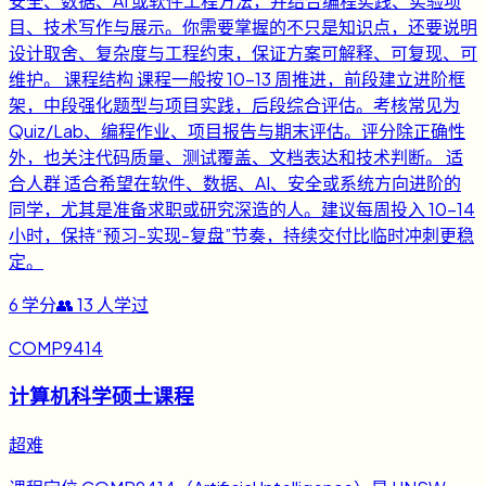
安全、数据、AI 或软件工程方法，并结合编程实践、实验项
目、技术写作与展示。你需要掌握的不只是知识点，还要说明
设计取舍、复杂度与工程约束，保证方案可解释、可复现、可
维护。 课程结构 课程一般按 10-13 周推进，前段建立进阶框
架，中段强化题型与项目实践，后段综合评估。考核常见为
Quiz/Lab、编程作业、项目报告与期末评估。评分除正确性
外，也关注代码质量、测试覆盖、文档表达和技术判断。 适
合人群 适合希望在软件、数据、AI、安全或系统方向进阶的
同学，尤其是准备求职或研究深造的人。建议每周投入 10-14
小时，保持“预习-实现-复盘”节奏，持续交付比临时冲刺更稳
定。
6
学分
👥
13
人学过
COMP9414
计算机科学硕士课程
超难