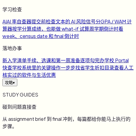
学习检查
AI
AI 率自查器
提交前检查文本的 AI 风险信号
分
GPA / WAM 计
算器
按学分算成绩，也能做 what-if 试算
周
学期倒计时
看
week、census date 和 final 倒计时
落地办事
新
入学清单
手续、选课和第一周准备逐项勾完
办
学校 Portal
快查
学校系统里的关键操作一步步找
省
学生折扣目录
查看人工
核实过的软件与生活优惠
攻略
▾
STUDY GUIDES
碰到问题直接查
从 assignment brief 到 final 冲刺，每篇都给你能马上执行的
步骤。