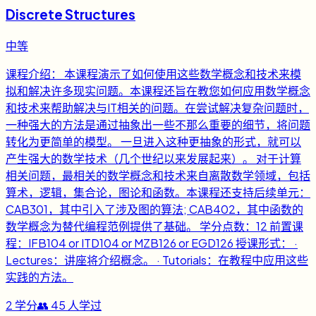
Discrete Structures
中等
课程介绍： 本课程演示了如何使用这些数学概念和技术来模
拟和解决许多现实问题。本课程还旨在教您如何应用数学概念
和技术来帮助解决与IT相关的问题。在尝试解决复杂问题时，
一种强大的方法是通过抽象出一些不那么重要的细节，将问题
转化为更简单的模型。 一旦进入这种更抽象的形式，就可以
产生强大的数学技术（几个世纪以来发展起来）。 对于计算
相关问题，最相关的数学概念和技术来自离散数学领域，包括
算术，逻辑，集合论，图论和函数。本课程还支持后续单元：
CAB301，其中引入了涉及图的算法; CAB402，其中函数的
数学概念为替代编程范例提供了基础。 学分点数：12 前置课
程：IFB104 or ITD104 or MZB126 or EGD126 授课形式： ·
Lectures：讲座将介绍概念。 · Tutorials：在教程中应用这些
实践的方法。
2
学分
👥
45
人学过