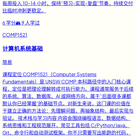
每周投入 10-14 小时，保持“预习-实现-复盘”节奏，持续交付
比临时冲刺更稳定。
6
学分
👥
9
人学过
COMP1521
计算机系统基础
简易
课程定位 COMP1521（Computer Systems
Fundamentals）是 UNSW COMP 本科路径中的入门核心课
程，定位是把理论理解转成可执行能力。课程通常服务于后续
的系统、算法、数据库、AI 或网络方向，属于“后面很多课都
默认你已经掌握”的基础节点。对新生来说，这门课的价值在
于建立正确的方法论：先理解问题，再抽象结构，最后实现与
验证。 技术栈与学习内容 内容会围绕编程语言、数据结构、
系统思维和工程规范展开，常见工具包括 C/Python/Java、
Git、命令行和自动测试框架。你不只需要写出能跑的代码，