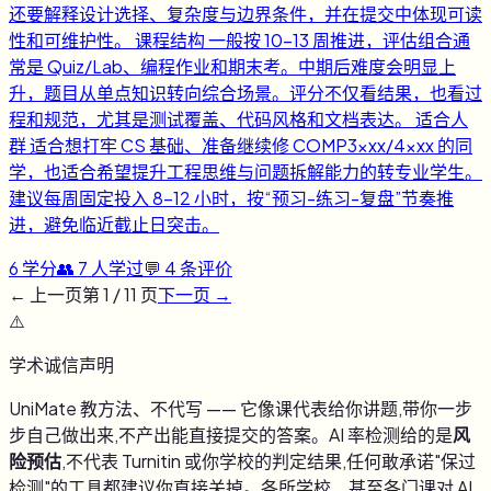
还要解释设计选择、复杂度与边界条件，并在提交中体现可读
性和可维护性。 课程结构 一般按 10-13 周推进，评估组合通
常是 Quiz/Lab、编程作业和期末考。中期后难度会明显上
升，题目从单点知识转向综合场景。评分不仅看结果，也看过
程和规范，尤其是测试覆盖、代码风格和文档表达。 适合人
群 适合想打牢 CS 基础、准备继续修 COMP3xxx/4xxx 的同
学，也适合希望提升工程思维与问题拆解能力的转专业学生。
建议每周固定投入 8-12 小时，按“预习-练习-复盘”节奏推
进，避免临近截止日突击。
6
学分
👥
7
人学过
💬
4
条评价
← 上一页
第
1
/
11
页
下一页 →
⚠️
学术诚信声明
UniMate 教方法、不代写 —— 它像课代表给你讲题,带你一步
步自己做出来,不产出能直接提交的答案。AI 率检测给的是
风
险预估
,不代表 Turnitin 或你学校的判定结果,任何敢承诺"保过
检测"的工具都建议你直接关掉。各所学校、甚至各门课对 AI