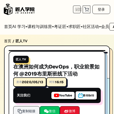
登录
🇺🇸
首页
会员
AI 学习
课程与训练营
考证匠
求职匠
社区活动
首页
匠人TV
/
在澳洲如何成为DevOps，职业前景如何 @20
16:15
播放视频
在澳洲如何成为DevOps，职业前景如何 @2019布里斯班线下活动。IT
匠人 TV
时长: 16:15
在澳洲如何成为DevOps，职业前景如
发布日期: 2019/10/15
何 @2019布里斯班线下活动
本视频由匠人学院提供，涵盖IT技术相关知识点，帮助你系统学习和提
2020/05/13
16:15
发布
时长
关注我们
YouTube
Bilibili
复制链接
微信
微博