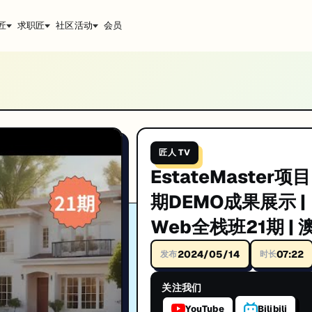
匠
求职匠
社区活动
会员
b全栈班21期 | 澳洲全栈开发项目 | 澳洲全栈开发学习 
洲全栈开发项目 | 澳洲全栈开发学习 | 澳洲Full Stack求职。IT技术深度
匠人 TV
EstateMaster项目
升技能。
期DEMO成果展示 |
Web全栈班21期 | 
全栈开发项目 | 澳
2024/05/14
07:22
发布
时长
栈开发学习 | 澳洲Fu
关注我们
Stack求职
YouTube
Bilibili