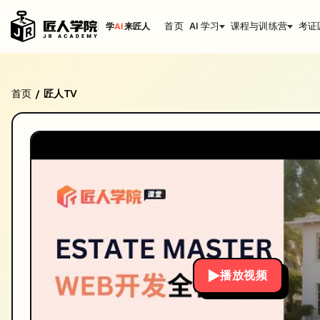
首页
AI 学习
课程与训练营
考证
学
AI
来匠人
EstateMaster项目 中期DEMO成果展示 | We
首页
匠人TV
/
EstateMaster项目 中期DEMO成果展示 | Web全栈班21期 | 澳
时长: 07:22
发布日期: 2024/5/14
本视频由匠人学院提供，涵盖IT技术相关知识点，帮助你系统学习和提
播放视频