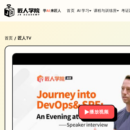
首页
AI 学习
课程与训练营
考证
学
AI
来匠人
Jens Schumacher ——how an AI copywriter ca
首页
匠人TV
/
系列: Jens Schumacher
Jens Schumacher ——how an AI copywriter can transfo
时长: 03:47
发布日期: 2023/12/7
本视频由匠人学院提供，涵盖IT技术相关知识点，帮助你系统学习和提
播放视频