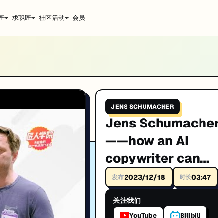
匠
求职匠
社区活动
会员
n transform Jira tickets into well-crafte
rm Jira tickets into well-crafted release notes？。IT
JENS SCHUMACHER
Jens Schumache
——how an AI
升技能。
copywriter can
transform Jira
2023/12/18
03:47
发布
时长
tickets into well-
关注我们
crafted release
YouTube
Bilibili