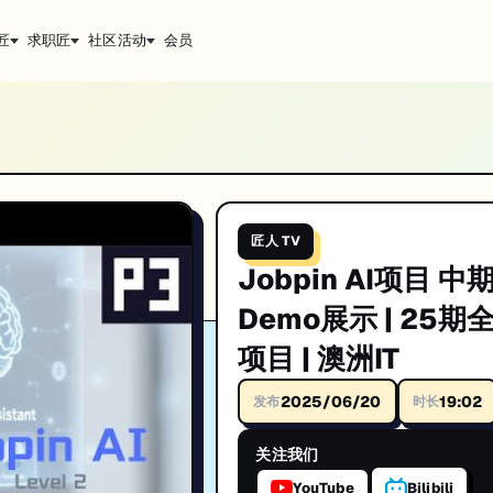
匠
求职匠
社区活动
会员
 澳洲IT
技术深度解析与实战经验分享。帮助你系统提升技术能力，助力澳洲IT求职。匠人学院(J
匠人 TV
Jobpin AI项目 中
升技能。
Demo展示 | 25期
项目 | 澳洲IT
2025/06/20
19:02
发布
时长
关注我们
YouTube
Bilibili