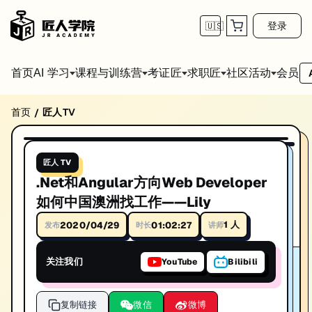
登录
🇺🇸
首页
会员
AI 学习
课程与训练营
考证匠
求职匠
社区活动
首页
匠人TV
/
.Net和Angular方向Web Developer如何中国
01:02:27
播放视频
.Net和Angular方向Web Developer如何中国澳洲找工作——Li
匠人 TV
讲师: Lily Jiang
.Net和Angular方向Web Developer
时长: 01:02:27
如何中国澳洲找工作——Lily
发布日期: 2020/4/28
1
人
2020/04/29
01:02:27
发布
时长
讲师
本视频由匠人学院提供，涵盖IT技术相关知识点，帮助你系统学习和提
关注我们
YouTube
Bilibili
复制链接
微信
微博