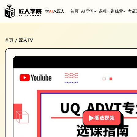
首页
AI 学习
课程与训练营
考证
学
AI
来匠人
昆士兰大学 The University of Queensla
首页
匠人TV
/
昆士兰大学 The University of Queensland ADVT专业选
发布日期: 2020/1/9
本视频由匠人学院提供，涵盖IT技术相关知识点，帮助你系统学习和提
播放视频