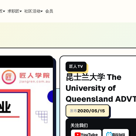
匠
求职匠
社区活动
会员
nd ADVT专业选课指导 |UQ广告专业
课指导 |UQ广告专业。IT技术深度解析与实战经验分享。帮助你系统提升技术能力，助力
升技能。
匠人 TV
昆士兰大学 The
University of
Queensland ADV
业选课指导 |UQ广
2020/05/15
发布
业
关注我们
YouTube
Bilibili