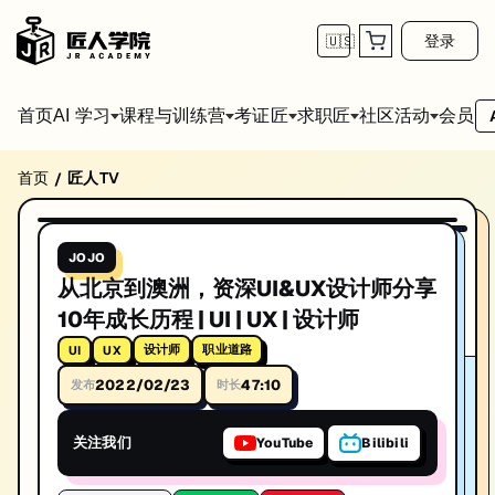
登录
🇺🇸
首页
会员
AI 学习
课程与训练营
考证匠
求职匠
社区活动
首页
匠人TV
/
从北京到澳洲，资深UI&UX设计师分享10年成长历程 | 
47:10
播放视频
系列: JOJO
JOJO
从北京到澳洲，资深UI&UX设计师分享10年成长历程 | UI | UX |
从北京到澳洲，资深UI&UX设计师分享
标签: UI, UX, 设计师, 职业道路
10年成长历程 | UI | UX | 设计师
时长: 47:10
设计师
职业道路
UI
UX
2022/02/23
47:10
发布
时长
发布日期: 2022/2/23
本视频由匠人学院提供，涵盖UI相关知识点，帮助你系统学习和提升技
关注我们
YouTube
Bilibili