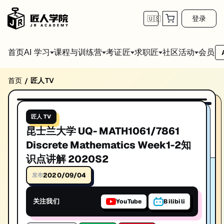
登录
🇺🇸
首页
会员
AI 学习
课程与训练营
考证匠
求职匠
社区活动
首页
匠人TV
/
昆士兰大学 UQ- MATH1061/7861 Discrete M
播放视频
昆士兰大学 UQ- MATH1061/7861 Discrete Mathematics
匠人 TV
发布日期: 2020/9/3
昆士兰大学 UQ- MATH1061/7861
本视频由匠人学院提供，涵盖IT技术相关知识点，帮助你系统学习和提
Discrete Mathematics Week1-2知
识点讲解 2020S2
2020/09/04
发布
关注我们
YouTube
Bilibili