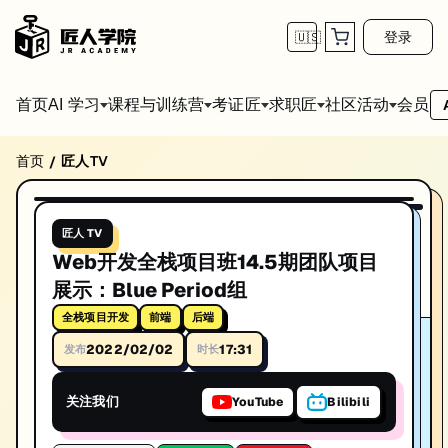
登录
🇺🇸
首页
会员
AI 学习
课程与训练营
考证匠
求职匠
社区活动
首页
匠人TV
/
Web开发全栈项目班14.5期团队项目展示：Blue P
17:31
播放视频
Web开发全栈项目班14.5期团队项目展示：Blue Period组。深入
匠人 TV
标签: 全栈项目开发, 前端, 后端
Web开发全栈项目班14.5期团队项目
时长: 17:31
展示：Blue Period组
发布日期: 2022/2/2
全栈项目开发
前端
后端
2022/02/02
17:31
发布
时长
本视频由匠人学院提供，涵盖全栈项目开发相关知识点，帮助你系统学
关注我们
YouTube
Bilibili