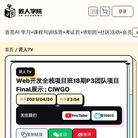
登录
🇺🇸
首页
会员
AI 学习
课程与训练营
考证匠
求职匠
社区活动
首页
匠人TV
/
Web开发全栈项目班18期P3团队项目Final展示 :
23:54
播放视频
Web开发全栈项目班18期P3团队项目Final展示 : CIWGO。IT技术
匠人 TV
时长: 23:54
Web开发全栈项目班18期P3团队项目
发布日期: 2023/4/20
Final展示 : CIWGO
本视频由匠人学院提供，涵盖IT技术相关知识点，帮助你系统学习和提
2023/04/20
23:54
发布
时长
关注我们
YouTube
Bilibili
复制链接
微信
微博