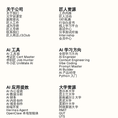
关于公司
匠人资源
关于我们
工作内推
元宇宙课堂
匠人活动
新闻资讯
1对1私教
匠人工作
行业白皮书
成为导师
线上学习平台
匠人导师
面试中心
联系我们
分享面试经验
匠人商店J3.Club
Internship
会员中心
AI 工具
AI 学习方向
AI 工具箱
全部学习方向
考证匠 Cert Master
AI Engineer
求职匠 Job Hunter
Context Engineering
牛小匠 UniMate AI
Vibe Coding
Prompt Master
AI Builder
AI 产品经理
Python 入门
AI 应用提效
大学资源
AI 办公提效
墨尔本大学
AI 数据分析
昆士兰大学
AI 财务
新南威尔士大学
AI 内容创作
悉尼大学
AI 视觉创作
莫那什大学
前端开发
阿德莱德大学
Hermes Agent
RMIT
OpenClaw 本地智能体
QUT
UTS