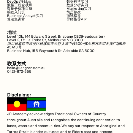
DevOps项目班
数据科学实习
数据工程全栈班
数据分析实习
数据分析项目班
Marketing实习
编程入门班
简历修改
Business Analyst实习
面试指导
算法集训营
导师指导VIP
地址
Level 10b, 144 Edward Street, Brisbane CBD(Headquarter)
Level 2, 171 La Trobe St, Melbourne VIC 3000
四川省成都市武侯区桂溪街道天府大道中段500号D5东方希望天祥广场B座
45A13号
Business Hub, 155 Waymouth St, Adelaide SA 5000
联系方式
hello@jiangren.com.au
0421-672-555
Disclaimer
JR Academy acknowledges Traditional Owners of Country
throughout Australia and recognises the continuing connection to
lands, waters and communities. We pay our respect to Aboriginal and
Torres Strait Islander cultures; and to Elders past and present.