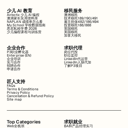
少儿 AI 教育
移民服务
Airbotix 少儿 AI 编程
澳洲移民
澳洲家长实用资料库
技术移民189/190/491
NAPLAN 成绩单怎么看
雇主担保482/186/494
My School 学校数据指南
投资移民188/888
悉尼私校学费 2026
英国移民
少儿编程课程与训练营
美国移民
加拿大移民
企业合作
求职代理
P3职业孵化器
岗位代投
Enterprise (EN)
职位监控
企业培训
LinkedIn代运营
实习合作
LinkedIn人脉代加
招聘合作
了解P3项目
申请合作
匠人支持
FAQs
Terms & Conditions
Privacy Policy
Cancellation & Refund Policy
Site map
Top Categories
求职就业
Web全栈班
BA和产品经理实习