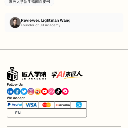
澳洲大学新生指南白皮书
Reviewer:
Lightman Wang
Founder of JR Academy
Follow Us
We Accept
EN