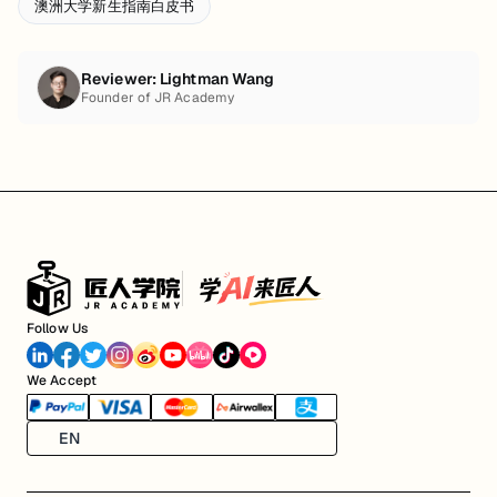
澳洲大学新生指南白皮书
Reviewer:
Lightman Wang
Founder of JR Academy
Follow Us
We Accept
EN