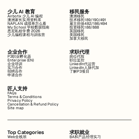
少儿 AI 教育
移民服务
Airbotix 少儿 AI 编程
澳洲移民
澳洲家长实用资料库
技术移民189/190/491
NAPLAN 成绩单怎么看
雇主担保482/186/494
My School 学校数据指南
投资移民188/888
悉尼私校学费 2026
英国移民
少儿编程课程与训练营
美国移民
加拿大移民
企业合作
求职代理
P3职业孵化器
岗位代投
Enterprise (EN)
职位监控
企业培训
LinkedIn代运营
实习合作
LinkedIn人脉代加
招聘合作
了解P3项目
申请合作
匠人支持
FAQs
Terms & Conditions
Privacy Policy
Cancellation & Refund Policy
Site map
Top Categories
求职就业
Web全栈班
BA和产品经理实习