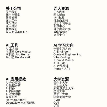
关于公司
匠人资源
关于我们
工作内推
元宇宙课堂
匠人活动
新闻资讯
1对1私教
匠人工作
行业白皮书
成为导师
线上学习平台
匠人导师
面试中心
联系我们
分享面试经验
匠人商店J3.Club
Internship
会员中心
AI 工具
AI 学习方向
AI 工具箱
全部学习方向
考证匠 Cert Master
AI Engineer
求职匠 Job Hunter
Context Engineering
牛小匠 UniMate AI
Vibe Coding
Prompt Master
AI Builder
AI 产品经理
Python 入门
AI 应用提效
大学资源
AI 办公提效
墨尔本大学
AI 数据分析
昆士兰大学
AI 财务
新南威尔士大学
AI 内容创作
悉尼大学
AI 视觉创作
莫那什大学
前端开发
阿德莱德大学
Hermes Agent
RMIT
OpenClaw 本地智能体
QUT
UTS