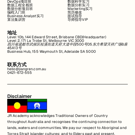
DevOps项目班
数据科学实习
数据工程全栈班
数据分析实习
数据分析项目班
Marketing实习
编程入门班
简历修改
Business Analyst实习
面试指导
算法集训营
导师指导VIP
地址
Level 10b, 144 Edward Street, Brisbane CBD(Headquarter)
Level 2, 171 La Trobe St, Melbourne VIC 3000
四川省成都市武侯区桂溪街道天府大道中段500号D5东方希望天祥广场B座
45A13号
Business Hub, 155 Waymouth St, Adelaide SA 5000
联系方式
hello@jiangren.com.au
0421-672-555
Disclaimer
JR Academy acknowledges Traditional Owners of Country
throughout Australia and recognises the continuing connection to
lands, waters and communities. We pay our respect to Aboriginal and
Torres Strait Islander cultures; and to Elders past and present.