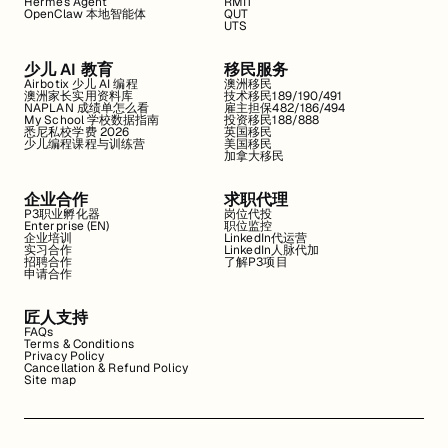
Hermes Agent
RMIT
OpenClaw 本地智能体
QUT
UTS
少儿 AI 教育
移民服务
Airbotix 少儿 AI 编程
澳洲移民
澳洲家长实用资料库
技术移民189/190/491
NAPLAN 成绩单怎么看
雇主担保482/186/494
My School 学校数据指南
投资移民188/888
悉尼私校学费 2026
英国移民
少儿编程课程与训练营
美国移民
加拿大移民
企业合作
求职代理
P3职业孵化器
岗位代投
Enterprise (EN)
职位监控
企业培训
LinkedIn代运营
实习合作
LinkedIn人脉代加
招聘合作
了解P3项目
申请合作
匠人支持
FAQs
Terms & Conditions
Privacy Policy
Cancellation & Refund Policy
Site map