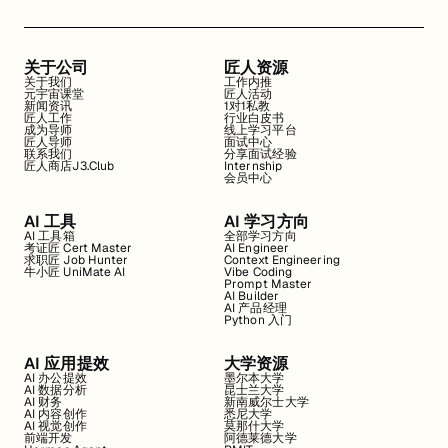
关于公司
匠人资源
关于我们
工作内推
元宇宙课堂
匠人活动
新闻资讯
1对1私教
匠人工作
行业白皮书
成为导师
线上学习平台
匠人导师
面试中心
联系我们
分享面试经验
匠人商店J3.Club
Internship
会员中心
AI 工具
AI 学习方向
AI 工具箱
全部学习方向
考证匠 Cert Master
AI Engineer
求职匠 Job Hunter
Context Engineering
牛小匠 UniMate AI
Vibe Coding
Prompt Master
AI Builder
AI 产品经理
Python 入门
AI 应用提效
大学资源
AI 办公提效
墨尔本大学
AI 数据分析
昆士兰大学
AI 财务
新南威尔士大学
AI 内容创作
悉尼大学
AI 视觉创作
莫那什大学
前端开发
阿德莱德大学