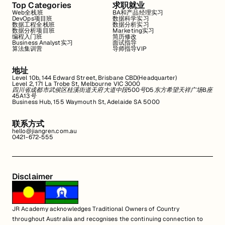
Top Categories
求职就业
Web全栈班
BA和产品经理实习
DevOps项目班
数据科学实习
数据工程全栈班
数据分析实习
数据分析项目班
Marketing实习
编程入门班
简历修改
Business Analyst实习
面试指导
算法集训营
导师指导VIP
地址
Level 10b, 144 Edward Street, Brisbane CBD(Headquarter)
Level 2, 171 La Trobe St, Melbourne VIC 3000
四川省成都市武侯区桂溪街道天府大道中段500号D5东方希望天祥广场B座
45A13号
Business Hub, 155 Waymouth St, Adelaide SA 5000
联系方式
hello@jiangren.com.au
0421-672-555
Disclaimer
JR Academy acknowledges Traditional Owners of Country
throughout Australia and recognises the continuing connection to