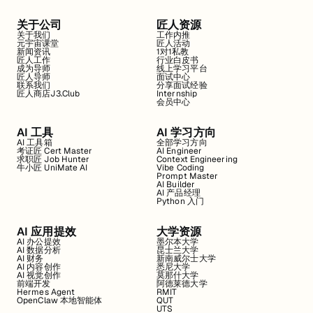
关于公司
匠人资源
关于我们
工作内推
元宇宙课堂
匠人活动
新闻资讯
1对1私教
匠人工作
行业白皮书
成为导师
线上学习平台
匠人导师
面试中心
联系我们
分享面试经验
匠人商店J3.Club
Internship
会员中心
AI 工具
AI 学习方向
AI 工具箱
全部学习方向
考证匠 Cert Master
AI Engineer
求职匠 Job Hunter
Context Engineering
牛小匠 UniMate AI
Vibe Coding
Prompt Master
AI Builder
AI 产品经理
Python 入门
AI 应用提效
大学资源
AI 办公提效
墨尔本大学
AI 数据分析
昆士兰大学
AI 财务
新南威尔士大学
AI 内容创作
悉尼大学
AI 视觉创作
莫那什大学
前端开发
阿德莱德大学
Hermes Agent
RMIT
OpenClaw 本地智能体
QUT
UTS