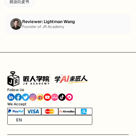
就业白皮书
Reviewer:
Lightman Wang
Founder of JR Academy
Follow Us
We Accept
EN