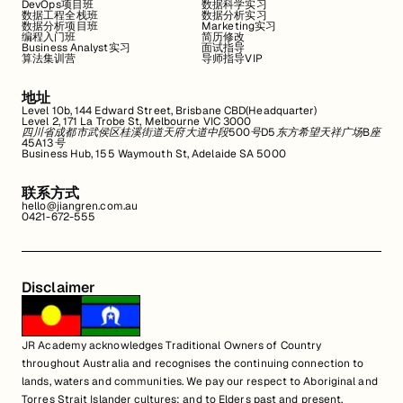
DevOps项目班
数据科学实习
数据工程全栈班
数据分析实习
数据分析项目班
Marketing实习
编程入门班
简历修改
Business Analyst实习
面试指导
算法集训营
导师指导VIP
地址
Level 10b, 144 Edward Street, Brisbane CBD(Headquarter)
Level 2, 171 La Trobe St, Melbourne VIC 3000
四川省成都市武侯区桂溪街道天府大道中段500号D5东方希望天祥广场B座
45A13号
Business Hub, 155 Waymouth St, Adelaide SA 5000
联系方式
hello@jiangren.com.au
0421-672-555
Disclaimer
JR Academy acknowledges Traditional Owners of Country
throughout Australia and recognises the continuing connection to
lands, waters and communities. We pay our respect to Aboriginal and
Torres Strait Islander cultures; and to Elders past and present.