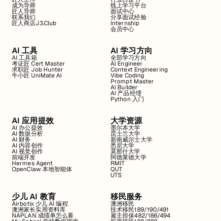
成为导师
线上学习平台
匠人导师
面试中心
联系我们
分享面试经验
匠人商店J3.Club
Internship
会员中心
AI 工具
AI 学习方向
AI 工具箱
全部学习方向
考证匠 Cert Master
AI Engineer
求职匠 Job Hunter
Context Engineering
牛小匠 UniMate AI
Vibe Coding
Prompt Master
AI Builder
AI 产品经理
Python 入门
AI 应用提效
大学资源
AI 办公提效
墨尔本大学
AI 数据分析
昆士兰大学
AI 财务
新南威尔士大学
AI 内容创作
悉尼大学
AI 视觉创作
莫那什大学
前端开发
阿德莱德大学
Hermes Agent
RMIT
OpenClaw 本地智能体
QUT
UTS
少儿 AI 教育
移民服务
Airbotix 少儿 AI 编程
澳洲移民
澳洲家长实用资料库
技术移民189/190/491
NAPLAN 成绩单怎么看
雇主担保482/186/494