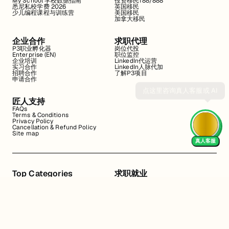
My School 学校数据指南
投资移民188/888
悉尼私校学费 2026
英国移民
少儿编程课程与训练营
美国移民
加拿大移民
企业合作
求职代理
P3职业孵化器
岗位代投
Enterprise (EN)
职位监控
企业培训
LinkedIn代运营
实习合作
LinkedIn人脉代加
招聘合作
了解P3项目
申请合作
匠人支持
FAQs
Terms & Conditions
Privacy Policy
Cancellation & Refund Policy
Site map
真人客服
Top Categories
求职就业
Web全栈班
BA和产品经理实习
DevOps项目班
数据科学实习
数据工程全栈班
数据分析实习
数据分析项目班
Marketing实习
编程入门班
简历修改
Business Analyst实习
面试指导
算法集训营
导师指导VIP