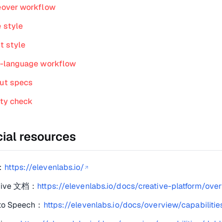
eover workflow
 style
t style
i-language workflow
ut specs
ity check
cial resources
：
https://elevenlabs.io/
↗
tive 文档：
https://elevenlabs.io/docs/creative-platform/ove
 to Speech：
https://elevenlabs.io/docs/overview/capabiliti