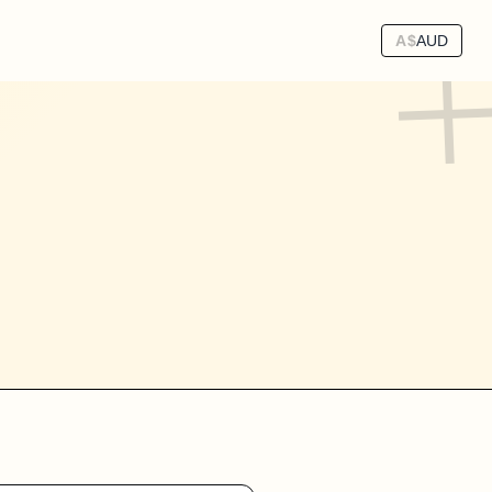
A$
AUD