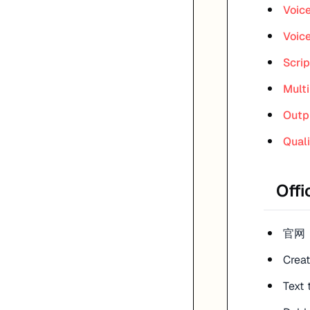
Voic
Voice
Scrip
Mult
Outp
Qual
Offi
官网
Crea
Text