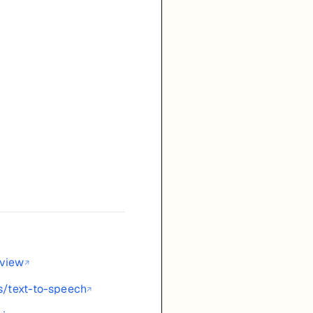
rview
↗
es/text-to-speech
↗