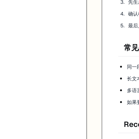
先生
确认
最后
常见
同一
长文
多语
如果
Rec