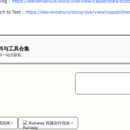
bing：
https://elevenlabs.io/docs/overview/capabilities/dub
ch to Text：
https://elevenlabs.io/docs/overview/capabiliti
料与工具合集
料一站式获取。
生成指南
Runway 视频创作指南
→
→