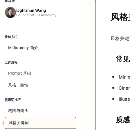
一次只选 1-2 个风格方向
审核者
配合固定色调保持一致
Lightman Wang
风格
Founder of JR Academy
延伸解读
本章节适用于 Midjourney 的「风格关键词」环节。实际生产
快速入门
风格关键
实战示例
Midjourney 简介
场景：为品牌活动制作一条可投放的内容素材（海报/短视频/文案）。步骤
常见
工作流程
常见问题与解决
Prompt 基础
Mini
输出不稳定：减少变量，一次只改一个因素。
风格一致性
风格漂移：固定风格关键词与色板，必要时使用参考图。
Cine
细节错误：在 Prompt 中明确保留元素并加入否定说明。
比例不匹配：先确定用途与平台，再设定输出比例。
Illus
提示词技巧
复盘模板
构图与镜头
质感
本次目标：
风格关键词
使用的 Prompt：