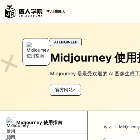
学
AI
来匠人
风格关键词
AI ENGINEER
风格关键词决定输出气质。建议从“风格 + 质感 + 色调”三段式组合。
Midjourney 使
常见风格
Minimal / Clean / Modern
Midjourney 是最受欢迎的 AI 图
Cinematic / Film / Moody
Illustration / Hand-drawn
官方网站
↗
质感关键词
Matte / Glossy / Metallic
Soft lighting / Hard lighting
Midjourney 使用指南
建议
Midjourn
Wiki