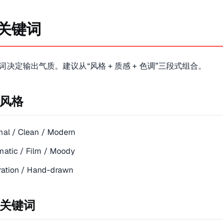
关键词
中，这一环节的关键是可控性与复用性。建议先建立一份可复制的模板（目
词决定输出气质。建议从“风格 + 质感 + 色调”三段式组合。
：先用简短 Prompt 生成 3 个方向，挑一个方向作为主线，然
风格
mal / Clean / Modern
matic / Film / Moody
tration / Hand-drawn
关键词