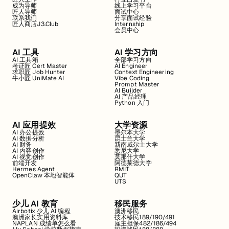
成为导师
线上学习平台
匠人导师
面试中心
联系我们
分享面试经验
匠人商店J3.Club
Internship
会员中心
AI 工具
AI 学习方向
AI 工具箱
全部学习方向
考证匠 Cert Master
AI Engineer
求职匠 Job Hunter
Context Engineering
牛小匠 UniMate AI
Vibe Coding
Prompt Master
AI Builder
AI 产品经理
Python 入门
AI 应用提效
大学资源
AI 办公提效
墨尔本大学
AI 数据分析
昆士兰大学
AI 财务
新南威尔士大学
AI 内容创作
悉尼大学
AI 视觉创作
莫那什大学
前端开发
阿德莱德大学
Hermes Agent
RMIT
OpenClaw 本地智能体
QUT
UTS
少儿 AI 教育
移民服务
Airbotix 少儿 AI 编程
澳洲移民
澳洲家长实用资料库
技术移民189/190/491
NAPLAN 成绩单怎么看
雇主担保482/186/494