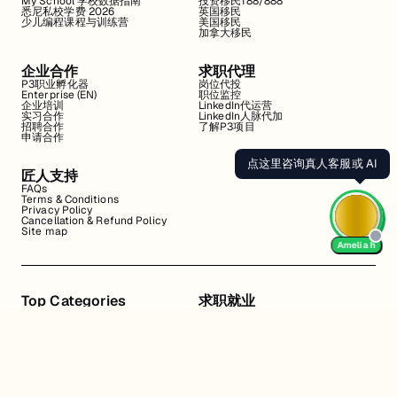
My School 学校数据指南
投资移民188/888
悉尼私校学费 2026
英国移民
少儿编程课程与训练营
美国移民
加拿大移民
企业合作
求职代理
P3职业孵化器
岗位代投
Enterprise (EN)
职位监控
企业培训
LinkedIn代运营
实习合作
LinkedIn人脉代加
招聘合作
了解P3项目
申请合作
点这里咨询真人客服或 AI
匠人支持
FAQs
Terms & Conditions
Privacy Policy
Cancellation & Refund Policy
Site map
Amelia h
Top Categories
求职就业
Web全栈班
BA和产品经理实习
DevOps项目班
数据科学实习
数据工程全栈班
数据分析实习
数据分析项目班
Marketing实习
编程入门班
简历修改
Business Analyst实习
面试指导
算法集训营
导师指导VIP